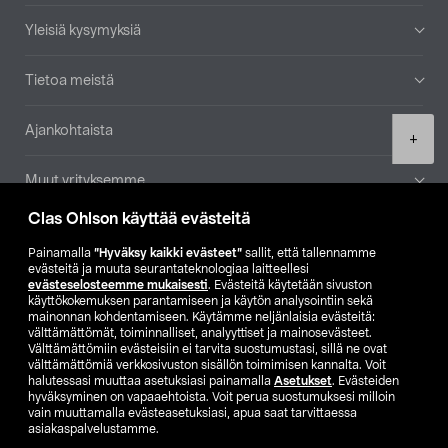
Yleisiä kysymyksiä
Tietoa meistä
Ajankohtaista
Product
+
quantity
Muut yrityksemme
Clas Ohlson käyttää evästeitä
Etsi myymälä
Painamalla
”Hyväksy kaikki evästeet”
sallit, että tallennamme
evästeitä ja muuta seurantateknologiaa laitteellesi
SE
NO
FI
evästeselosteemme mukaisesti
. Evästeitä käytetään sivuston
käyttökokemuksen parantamiseen ja käytön analysointiin sekä
FI
SV
mainonnan kohdentamiseen. Käytämme neljänlaisia evästeitä:
välttämättömät, toiminnalliset, analyyttiset ja mainosevästeet.
Välttämättömiin evästeisiin ei tarvita suostumustasi, sillä ne ovat
välttämättömiä verkkosivuston sisällön toimimisen kannalta. Voit
halutessasi muuttaa asetuksiasi painamalla
Asetukset
. Evästeiden
hyväksyminen on vapaaehtoista. Voit perua suostumuksesi milloin
vain muuttamalla evästeasetuksiasi, apua saat tarvittaessa
asiakaspalvelustamme.
Club Clas
Ostoehdot
Tietosuojaseloste