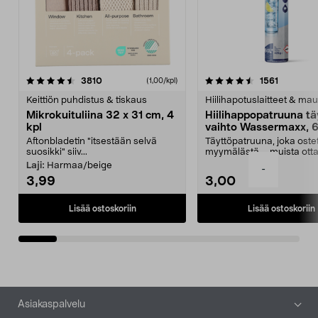
4.5viidestä
arvostelut
4.5viidestä
arvostelu
3810
1561
(1,00/kpl)
tähdestä
t
Keittiön puhdistus & tiskaus
Hiilihapotuslaitteet & mau
Mikrokuituliina 32 x 31 cm, 4
Hiilihappopatruuna tä
kpl
vaihto Wassermaxx, 6
Aftonbladetin "itsestään selvä
Täyttöpatruuna, joka ost
suosikki" siiv...
myymälästä – muista ott
patruuna mukaasi m...
Laji:
Harmaa/beige
-
3,99
3,00
Lisää ostoskoriin
Lisää ostoskoriin
Alatunniste
Asiakaspalvelu