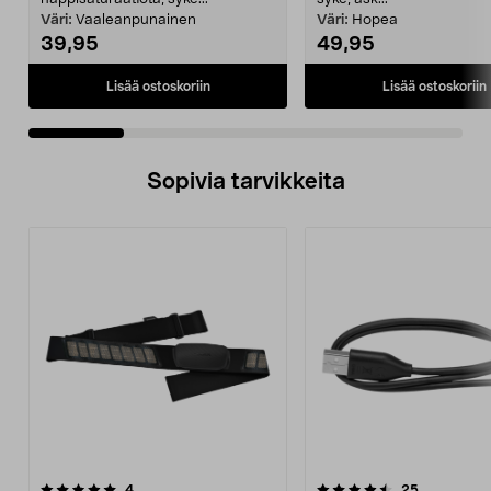
Väri:
Vaaleanpunainen
Väri:
Hopea
39,95
49,95
Lisää ostoskoriin
Lisää ostoskoriin
Sopivia tarvikkeita
4.5viidestä
arvostelut
4.5viidestä
arvostelut
4
25