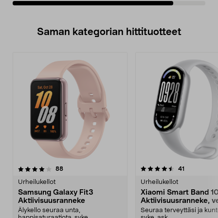
Saman kategorian hittituotteet
4.5 viidestä
arvostelut
4.5 viidestä
arvostelut
88
41
tähdestä
t
Urheilukellot
Urheilukellot
Samsung Galaxy Fit3
Xiaomi Smart Band 1
Aktiivisuusranneke
Aktiivisuusranneke, ve
Älykello seuraa unta,
Seuraa terveyttäsi ja kunt
happisaturaatiota, syke...
syke, ask...