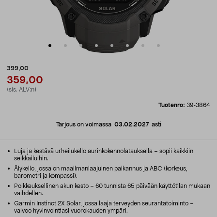
399,00
359,00
(sis. ALV:n)
Tuotenro:
39-3864
Tarjous on voimassa
03.02.2027
asti
Luja ja kestävä urheilukello aurinkokennolatauksella – sopii kaikkiin
seikkailuihin.
Älykello, jossa on maailmanlaajuinen paikannus ja ABC (korkeus,
barometri ja kompassi).
Poikkeuksellinen akun kesto – 60 tunnista 65 päivään käyttötilan mukaan
vaihdellen.
Garmin Instinct 2X Solar, jossa laaja terveyden seurantatoiminto –
valvoo hyvinvointiasi vuorokauden ympäri.