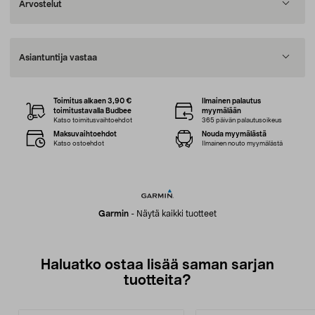
Arvostelut
Asiantuntija vastaa
Toimitus alkaen 3,90 €
Ilmainen palautus
toimitustavalla Budbee
myymälään
Katso toimitusvaihtoehdot
365 päivän palautusoikeus
Maksuvaihtoehdot
Nouda myymälästä
Katso ostoehdot
Ilmainen nouto myymälästä
Garmin
-
Näytä kaikki tuotteet
Haluatko ostaa lisää saman sarjan
tuotteita?