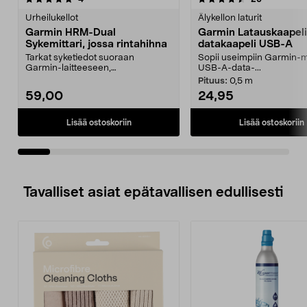
tähdestä
t
Urheilukellot
Älykellon laturit
Garmin HRM-Dual
Garmin Latauskaapeli
Sykemittari, jossa rintahihna
datakaapeli USB-A
Tarkat syketiedot suoraan
Sopii useimpiin Garmin-ma
Garmin-laitteeseen,
USB-A-data-...
treenisovellukseen tai kuntosalila...
Pituus:
0,5 m
59,00
24,95
Lisää ostoskoriin
Lisää ostoskoriin
Tavalliset asiat epätavallisen edullisesti