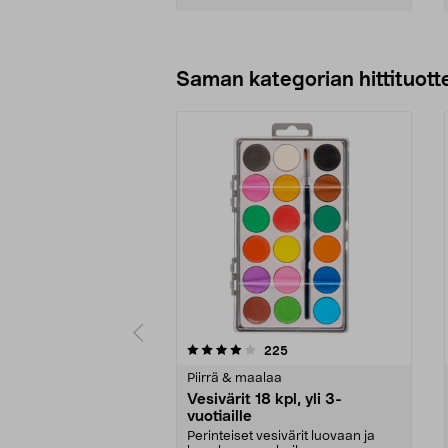
Lisää ostoskoriin
Saman kategorian hittituott
0 viidestä
4.5 viidestä
arvostelut
225
tähdestä
tähdestä
Piirrä & maalaa
Vesivärit 18 kpl, yli 3-
vuotiaille
Perinteiset vesivärit luovaan ja