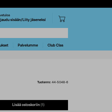
vetuloa
rjaudu sisään/Liity jäseneksi
ukset
Palvelumme
Club Clas
Tuotenro:
44-5048-6
Lisää ostoskoriin
(1)