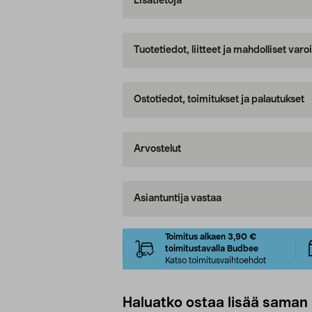
Lisätietoja
Tuotetiedot, liitteet ja mahdolliset var
Ostotiedot, toimitukset ja palautukset
Arvostelut
Asiantuntija vastaa
Toimitus alkaen 3,90 €
toimitustavalla Budbee
Katso toimitusvaihtoehdot
Haluatko ostaa lisää saman 