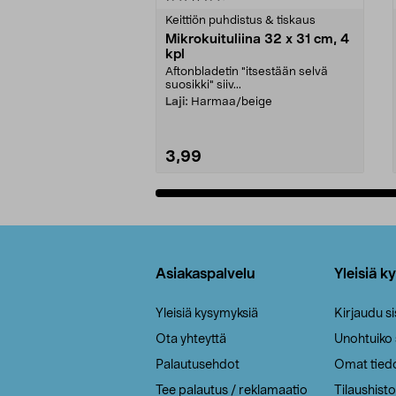
tähdestä
tähdestä
Keittiön puhdistus & tiskaus
Mikrokuituliina 32 x 31 cm, 4
kpl
Aftonbladetin "itsestään selvä
suosikki" siiv...
Laji:
Harmaa/beige
3,99
Lisää ostoskoriin
Alatunniste
Asiakaspalvelu
Yleisiä k
Yleisiä kysymyksiä
Kirjaudu s
Ota yhteyttä
Unohtuiko
Palautusehdot
Omat tied
Tee palautus / reklamaatio
Tilaushisto