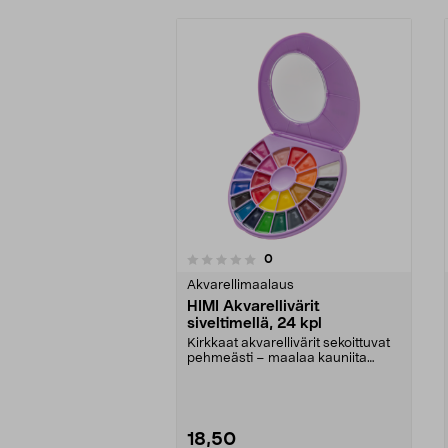
arvostelut
0
0 viidestä
0.0 viidestä
tähdestä
tähdestä
Akvarellimaalaus
HIMI Akvarellivärit
siveltimellä, 24 kpl
Kirkkaat akvarellivärit sekoittuvat
pehmeästi – maalaa kauniita
siirtymiä ja vär...
18,50