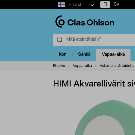
Select
FI
SV
Finland
market
Koti
Sähkö
Vapaa-aika
Etusivu
Vapaa-aika
Askartelu- & taidetar
HIMI Akvarellivärit si