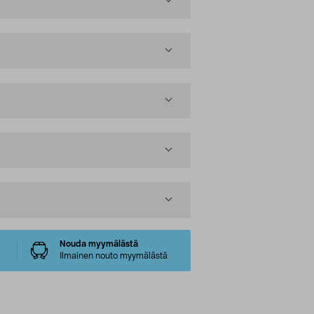
Nouda myymälästä
Ilmainen nouto myymälästä