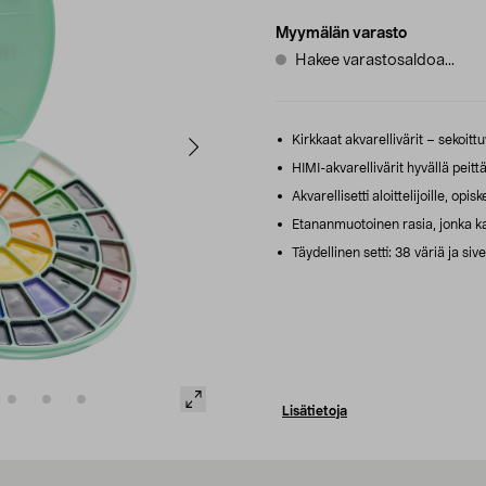
Myymälän varasto
Hakee varastosaldoa...
Kirkkaat akvarellivärit – sekoittu
HIMI-akvarellivärit hyvällä peitt
Akvarellisetti aloittelijoille, opis
Etananmuotoinen rasia, jonka ka
Täydellinen setti: 38 väriä ja si
Lisätietoja