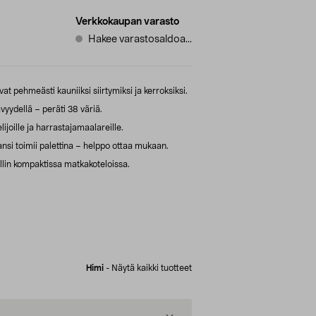
Verkkokaupan varasto
Hakee varastosaldoa...
vat pehmeästi kauniiksi siirtymiksi ja kerroksiksi.
ävyydellä – peräti 38 väriä.
kelijoille ja harrastajamaalareille.
nsi toimii palettina – helppo ottaa mukaan.
vellin kompaktissa matkakoteloissa.
Himi
-
Näytä kaikki tuotteet