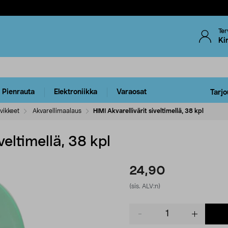
Ter
Ki
Pienrauta
Elektroniikka
Varaosat
Tarjo
vikkeet
Akvarellimaalaus
HIMI Akvarellivärit siveltimellä, 38 kpl
veltimellä, 38 kpl
24,90
(sis. ALV:n)
Product
quantity