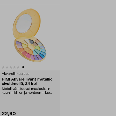
arvostelut
0
Akvarellimaalaus
HIMI Akvarellivärit metallic
siveltimellä, 24 kpl
Metallivärit tuovat maalauksiin
kauniin kiillon ja hohteen – luo
taidetta heijas...
22,90