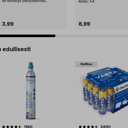
tai tarkkoja yksityiskohtia
Koko:
A4
vesiväreillä tai ak...
3,99
8,99
 edullisesti
Multibuy
4.5viidestä
arvostelut
4.5viidestä
arvostelut
1560
24101