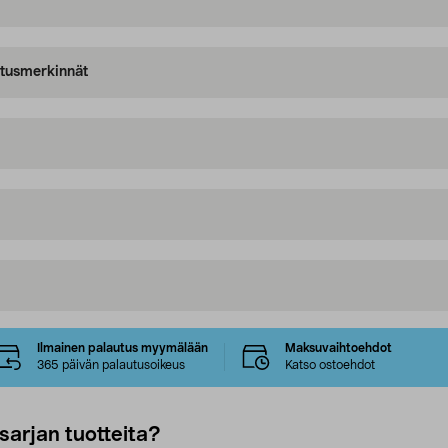
oitusmerkinnät
Ilmainen palautus myymälään
Maksuvaihtoehdot
365 päivän palautusoikeus
Katso ostoehdot
sarjan tuotteita?