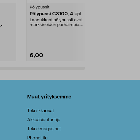
tähdestä
tähdestä
Pölypussit
Kierrätys & ro
Pölypussi C3100, 4 kpl
Roskapussi,
kahvat, 30 l
Laadukkaat pölypussit ovat
markkinoiden parhaimpia.
A-
Testivoittaja 
Kestävä, jopa 50 % suurempi ...
roskapussi u
Roskapussi, jo
6,00
2,00
Lisää ostoskoriin
Lisää
Muut yrityksemme
Tekniikkaosat
Akkuasiantuntija
Teknikmagasinet
PhoneLife