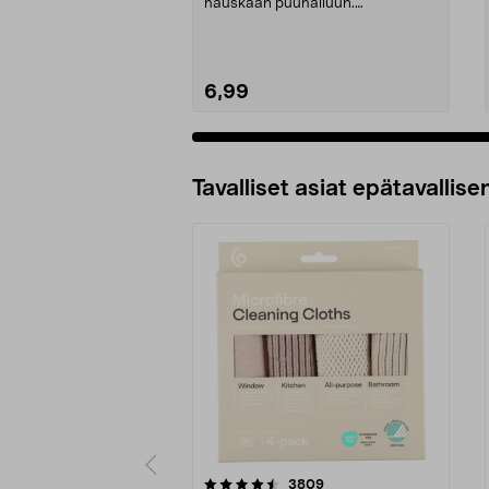
hauskaan puuhailuun.
Pikkutaiteilijoille. 18 il...
6,99
Tavalliset asiat epätavallisen
5viidestä
4.5viidestä
arvostelut
3809