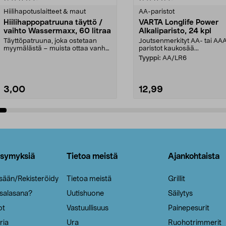
tähdestä
Hiilihapotuslaitteet & maut
AA-paristot
Hiilihappopatruuna täyttö /
VARTA Longlife Power
vaihto Wassermaxx, 60 litraa
Alkaliparisto, 24 kpl
Täyttöpatruuna, joka ostetaan
Joutsenmerkityt AA- tai AA
myymälästä – muista ottaa vanha
paristot kaukosää...
patruuna mukaasi m...
Tyyppi:
AA/LR6
3,00
12,99
Lisää ostoskoriin
Lisää ostoskoriin
ysymyksiä
Tietoa meistä
Ajankohtaista
isään/Rekisteröidy
Tietoa meistä
Grillit
 salasana?
Uutishuone
Säilytys
ot
Vastuullisuus
Painepesurit
ria
Ura
Ruohotrimmerit