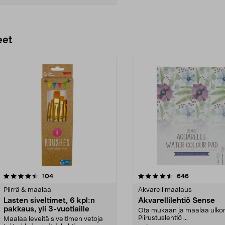
Lisää ostoskoriin
eet
4.5 viidestä
arvostelut
4.5 viidestä
arvostelut
104
646
tähdestä
Piirrä & maalaa
Akvarellimaalaus
Lasten siveltimet, 6 kpl:n
Akvarellilehtiö Sense
pakkaus, yli 3-vuotiaille
Ota mukaan ja maalaa ulko
Piirustuslehtiö ...
Maalaa leveitä siveltimen vetoja