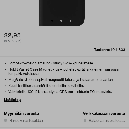
32,95
(sis. ALV:n)
Tuotenro:
10-1-603
Lompakkokotelo Samsung Galaxy S26+ -puhelimelle.
Holdit Wallet Case Magnet Plus – puhelin, kortit ja käteinen samassa
lompakkokotelossa.
MagSafe-yhteensopivat magneetit laturia ja lisävarusteita varten.
Kuusi korttitaskua sekä tila seteleille ja kuiteille.
Valmistettu 100 % kierrätetystä GRS-sertifioidusta PC-muovista.
Lisätietoja
Myymälän varasto
Verkkokaupan varasto
Hakee varastosaldoa...
Hakee varastosaldoa...