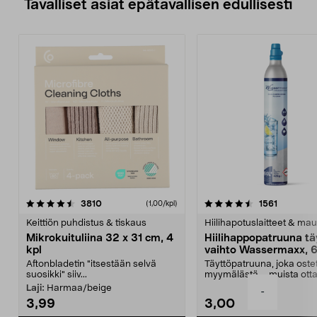
Tavalliset asiat epätavallisen edullisesti
4.5viidestä
arvostelut
4.5viidestä
arvostelu
3810
1561
(1,00/kpl)
tähdestä
t
Keittiön puhdistus & tiskaus
Hiilihapotuslaitteet & mau
Mikrokuituliina 32 x 31 cm, 4
Hiilihappopatruuna tä
kpl
vaihto Wassermaxx, 6
Aftonbladetin "itsestään selvä
Täyttöpatruuna, joka ost
suosikki" siiv...
myymälästä – muista ott
patruuna mukaasi m...
Laji:
Harmaa/beige
-
3,99
3,00