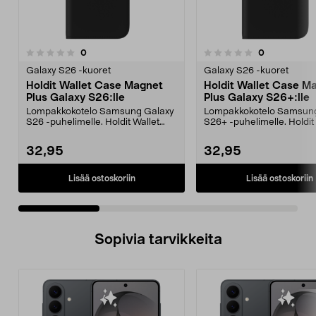
arvostelut
arvostelut
0
0
0.0 viidestä
0.0 viidestä
tähdestä
t
Galaxy S26 -kuoret
Galaxy S26 -kuoret
Holdit Wallet Case Magnet
Holdit Wallet Case M
Plus Galaxy S26:lle
Plus Galaxy S26+:lle
Lompakkokotelo Samsung Galaxy
Lompakkokotelo Samsun
S26 -puhelimelle. Holdit Wallet
S26+ -puhelimelle. Holdit
Case Magnet Plus –...
Case Magnet Plus ...
32,95
32,95
Lisää ostoskoriin
Lisää ostoskoriin
Sopivia tarvikkeita