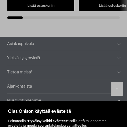
Lisää ostoskoriin
Lisää ostoskoriin
Alatunniste
Asiakaspalvelu
Yleisiä kysymyksiä
Tietoa meistä
Ajankohtaista
Product
+
quantity
Muut yrityksemme
Clas Ohlson käyttää evästeitä
Etsi myymälä
Painamalla
”Hyväksy kaikki evästeet”
sallit, että tallennamme
evästeitä ja muuta seurantateknologiaa laitteellesi