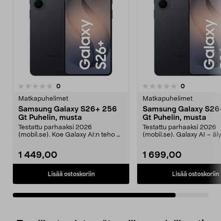
arvostelut
arvostelut
0
0
0.0 viidestä
tähdestä
Matkapuhelimet
Matkapuhelimet
Samsung Galaxy S26+ 256
Samsung Galaxy S26
Gt Puhelin, musta
Gt Puhelin, musta
Testattu parhaaksi 2026
Testattu parhaaksi 2026
(mobil.se). Koe Galaxy AI:n teho –
(mobil.se). Galaxy AI – äl
suunnittele, luo ja t...
työkalut suunnitteluun,...
1 449,00
1 699,00
Lisää ostoskoriin
Lisää ostoskoriin