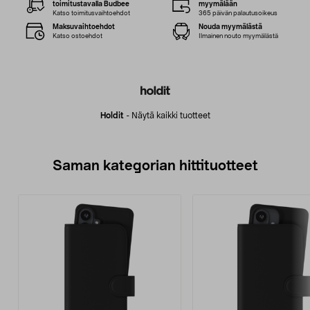
toimitustavalla Budbee
myymälään
Katso toimitusvaihtoehdot
365 päivän palautusoikeus
Maksuvaihtoehdot
Nouda myymälästä
Katso ostoehdot
Ilmainen nouto myymälästä
Holdit
-
Näytä kaikki tuotteet
Saman kategorian hittituotteet