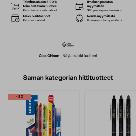
Toimitus alkaen 3,90 €
Ilmainen palautus
toimitustavalla Budbee
myymälään
Katso toimitusvaihtoehdot
365 päivän palautusoikeus
Maksuvaihtoehdot
Nouda myymälästä
Katso ostoehdot
Ilmainen nouto myymälästä
Clas Ohlson
-
Näytä kaikki tuotteet
Saman kategorian hittituotteet
-18%