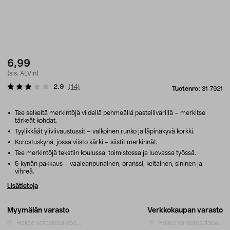
6,99
(sis. ALV:n)
2.9
(
14
)
Tuotenro:
31-7921
Tee selkeitä merkintöjä viidellä pehmeällä pastellivärillä – merkitse
tärkeät kohdat.
Tyylikkäät yliviivaustussit – valkoinen runko ja läpinäkyvä korkki.
Korostuskynä, jossa viisto kärki – siistit merkinnät.
Tee merkintöjä tekstiin koulussa, toimistossa ja luovassa työssä.
5 kynän pakkaus – vaaleanpunainen, oranssi, keltainen, sininen ja
vihreä.
Lisätietoja
Myymälän varasto
Verkkokaupan varasto
Hakee varastosaldoa...
Hakee varastosaldoa...