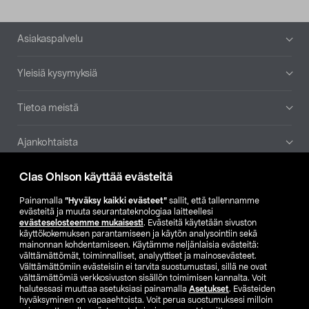
Alatunniste
Asiakaspalvelu
Yleisiä kysymyksiä
Tietoa meistä
Ajankohtaista
Clas Ohlson käyttää evästeitä
Muut yrityksemme
Painamalla
”Hyväksy kaikki evästeet”
sallit, että tallennamme
Etsi myymälä
evästeitä ja muuta seurantateknologiaa laitteellesi
evästeselosteemme mukaisesti
. Evästeitä käytetään sivuston
käyttökokemuksen parantamiseen ja käytön analysointiin sekä
mainonnan kohdentamiseen. Käytämme neljänlaisia evästeitä:
SE
NO
FI
välttämättömät, toiminnalliset, analyyttiset ja mainosevästeet.
Välttämättömiin evästeisiin ei tarvita suostumustasi, sillä ne ovat
FI
SV
välttämättömiä verkkosivuston sisällön toimimisen kannalta. Voit
halutessasi muuttaa asetuksiasi painamalla
Asetukset
. Evästeiden
hyväksyminen on vapaaehtoista. Voit perua suostumuksesi milloin