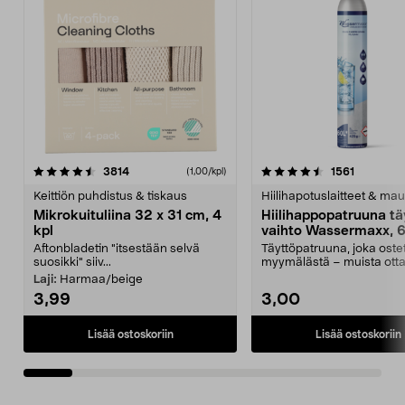
4.5viidestä
arvostelut
4.5viidestä
arvostelu
3814
1561
(1,00/kpl)
tähdestä
t
Keittiön puhdistus & tiskaus
Hiilihapotuslaitteet & mau
Mikrokuituliina 32 x 31 cm, 4
Hiilihappopatruuna tä
kpl
vaihto Wassermaxx, 6
Aftonbladetin "itsestään selvä
Täyttöpatruuna, joka ost
suosikki" siiv...
myymälästä – muista ott
patruuna mukaasi m...
Laji:
Harmaa/beige
3,99
3,00
Lisää ostoskoriin
Lisää ostoskoriin