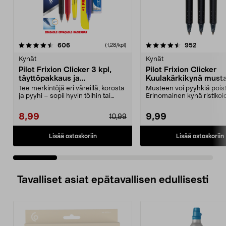
4.5 viidestä
arvostelut
4.5 viidestä
arvostelut
606
952
(1,28/kpl)
tähdestä
t
Kynät
Kynät
Pilot Frixion Clicker 3 kpl,
Pilot Frixion Clicker
täyttöpakkaus ja
Kuulakärkikynä musta
korostuskynä
Tee merkintöjä eri väreillä, korosta
Musteen voi pyyhkiä pois
ja pyyhi – sopii hyvin töihin tai
Erinomainen kynä ristikoi
kouluun. ...
täyttämiseen – musta must
8,99
9,99
10,99
Lisää ostoskoriin
Lisää ostoskoriin
Tavalliset asiat epätavallisen edullisesti