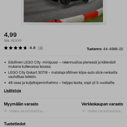
4,99
(sis. ALV:n)
4.8
(
4
)
Tuotenro:
44-4998-22
Edullinen LEGO City -minipussi – rakennusiloa pienessä ja kätevästi
mukana kulkevassa koossa.
LEGO City Gokart 30719 – matalaprofiilinen kilpa-auto slick-renkailla
vauhdikas leikkiin.
48 osaa ja kuljettajaminihahmo – helppo koota, sopii yli 5-vuotiaille.
Lisätietoja
Myymälän varasto
Verkkokaupan varasto
Hakee varastosaldoa...
Hakee varastosaldoa...
Tuotetiedot