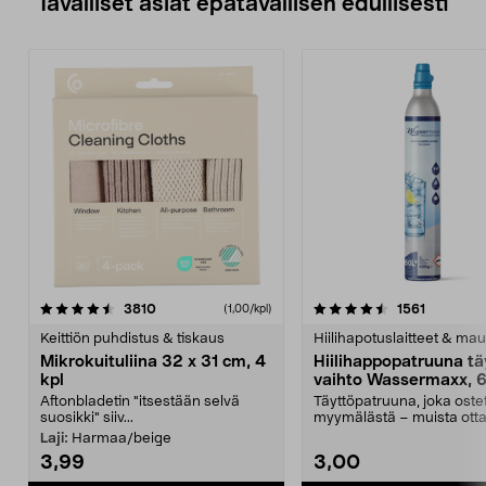
Tavalliset asiat epätavallisen edullisesti
4.5viidestä
arvostelut
4.5viidestä
arvostelu
3810
1561
(1,00/kpl)
tähdestä
t
Keittiön puhdistus & tiskaus
Hiilihapotuslaitteet & mau
Mikrokuituliina 32 x 31 cm, 4
Hiilihappopatruuna tä
kpl
vaihto Wassermaxx, 6
Aftonbladetin "itsestään selvä
Täyttöpatruuna, joka ost
suosikki" siiv...
myymälästä – muista ott
patruuna mukaasi m...
Laji:
Harmaa/beige
3,99
3,00