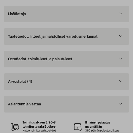
Lisätietoja
Tuotetiedot, liitteet ja mahdolliset varoitusmerkinnät
Ostotiedot, toimitukset ja palautukset
Arvostelut
(4)
Asiantuntija vastaa
Toimitus alkaen 3,90 €
Ilmainen palautus
toimitustavalla Budbee
myymälään
Katso toimitusvaihtoehdot
365 päivän palautusoikeus