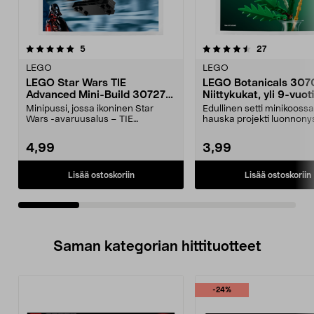
4.5viidestä
arvostelut
arvostelut
5
27
0.0 viidestä
tähdestä
t
LEGO
LEGO
LEGO Star Wars TIE
LEGO Botanicals 307
Advanced Mini-Build 30727
Niittykukat, yli 9-vuoti
Minipussi, 6+ vuotta
Minipussi, jossa ikoninen Star
Edullinen setti minikoossa
Wars -avaruusalus – TIE
hauska projekti luonnonys
Advanced. LEGO Star Wars ...
LEGO Botanicals N...
4,99
3,99
Lisää ostoskoriin
Lisää ostoskoriin
Saman kategorian hittituotteet
-24%