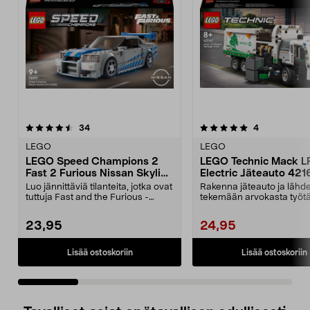
5.0 viidestä
arvostelut
5.0 viidestä
arvostelut
34
4
tähdestä
t
LEGO
LEGO
LEGO Speed Champions 2
LEGO Technic Mack L
Fast 2 Furious Nissan Skyline
Electric Jäteauto 42167
GT-R (R34) 76917, yli 9-
vuotiaille
Luo jännittäviä tilanteita, jotka ovat
Rakenna jäteauto ja lähd
vuotiaille
tuttuja Fast and the Furious -
tekemään arvokasta työtä
elokuvista....
kaupunki puhtaana vihr...
23,95
24,95
Lisää ostoskoriin
Lisää ostoskoriin