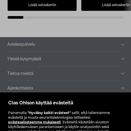
Lisää ostoskoriin
Lisää ostoskoriin
Alatunniste
Asiakaspalvelu
Yleisiä kysymyksiä
Tietoa meistä
Ajankohtaista
Clas Ohlson käyttää evästeitä
Muut yrityksemme
Painamalla
”Hyväksy kaikki evästeet”
sallit, että tallennamme
Etsi myymälä
evästeitä ja muuta seurantateknologiaa laitteellesi
evästeselosteemme mukaisesti
. Evästeitä käytetään sivuston
käyttökokemuksen parantamiseen ja käytön analysointiin sekä