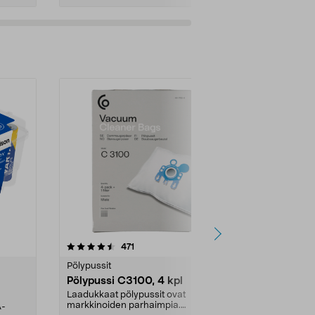
4.5viidestä
arvostelut
4.5
471
6
tähdestä
tähdestä
Pölypussit
Kierrätys & ro
Pölypussi C3100, 4 kpl
Roskapussi,
kahvat, 30 l
Laadukkaat pölypussit ovat
markkinoiden parhaimpia.
A-
Testivoittaja 