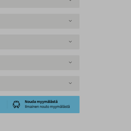
Nouda myymälästä
Ilmainen nouto myymälästä