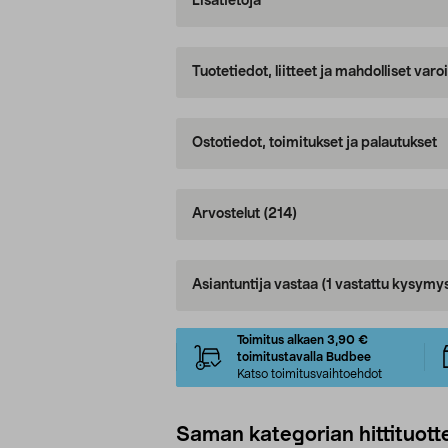
Lisätietoja
Tuotetiedot, liitteet ja mahdolliset var
Ostotiedot, toimitukset ja palautukset
Arvostelut
(214)
Asiantuntija vastaa
(1 vastattu kysymy
Toimitus alkaen 3,90 €
toimitustavalla Budbee
Katso toimitusvaihtoehdot
Saman kategorian hittituott