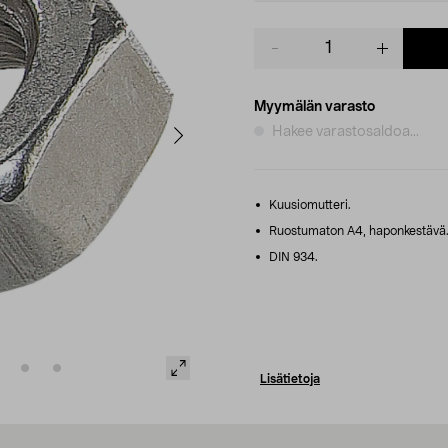
Product
quantity
Myymälän varasto
Hakee varastosaldoa...
Kuusiomutteri.
Ruostumaton A4, haponkestävä
DIN 934.
Lisätietoja