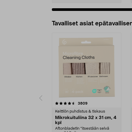
Tavalliset asiat epätavallisen
5viidestä
4.5viidestä
arvostelut
3809
tähdestä
tähdestä
Keittiön puhdistus & tiskaus
Mikrokuituliina 32 x 31 cm, 4
kpl
Aftonbladetin "itsestään selvä