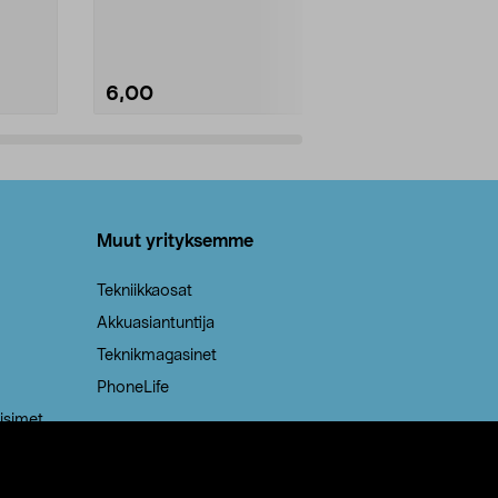
Kestävä, jopa 50 % suurempi ...
roskapussi u
Roskapussi, jo
6,00
2,00
Lisää ostoskoriin
Lisää
Muut yrityksemme
Tekniikkaosat
Akkuasiantuntija
Teknikmagasinet
PhoneLife
isimet