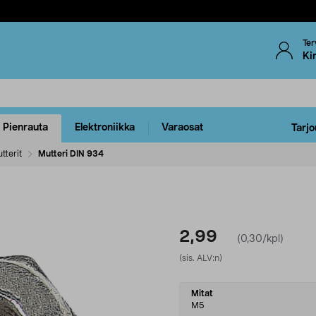
Ter
Ki
Pienrauta
Elektroniikka
Varaosat
Tarjo
tterit
Mutteri DIN 934
2,99
(0,30/kpl)
(sis. ALV:n)
Select
Mitat
variant
M5