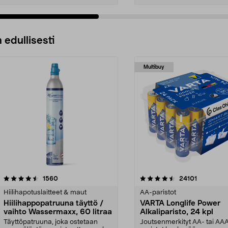
 edullisesti
Multibuy
4.5viidestä
arvostelut
4.5viidestä
arvostelut
1560
24101
tähdestä
Hiilihapotuslaitteet & maut
AA-paristot
Hiilihappopatruuna täyttö /
VARTA Longlife Power
vaihto Wassermaxx, 60 litraa
Alkaliparisto, 24 kpl
Täyttöpatruuna, joka ostetaan
Joutsenmerkityt AA- tai AA