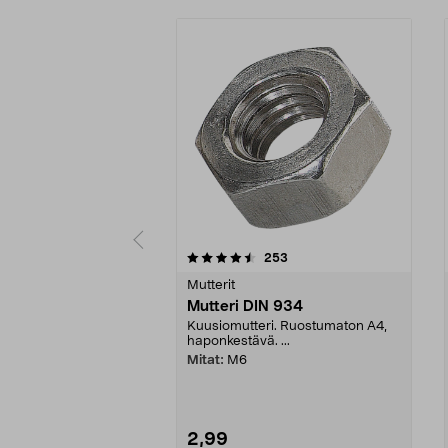
5 viidestä
4.5 viidestä
arvostelut
253
tähdestä
tähdestä
Mutterit
Mutteri DIN 934
Kuusiomutteri. Ruostumaton A4,
haponkestävä. ...
Mitat:
M6
2,99