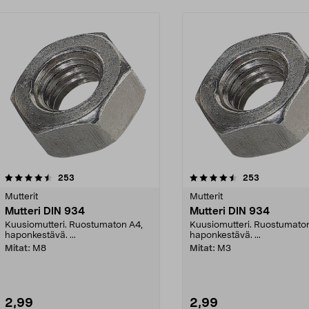
4.5 viidestä
arvostelut
4.5 viidestä
arvostelut
253
253
tähdestä
Mutterit
Mutterit
Mutteri DIN 934
Mutteri DIN 934
Kuusiomutteri. Ruostumaton A4,
Kuusiomutteri. Ruostumato
haponkestävä. ...
haponkestävä. ...
Mitat:
M8
Mitat:
M3
2,99
2,99