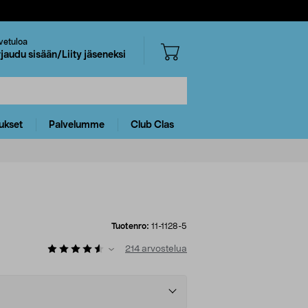
vetuloa
rjaudu sisään/Liity jäseneksi
ukset
Palvelumme
Club Clas
Tuotenro:
11-1128-5
214
arvostelua