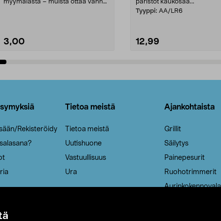
myymälästä – muista ottaa vanha
paristot kaukosää...
patruuna mukaasi m...
Tyyppi:
AA/LR6
3,00
12,99
Lisää ostoskoriin
Lisää ostoskoriin
ysymyksiä
Tietoa meistä
Ajankohtaista
isään/Rekisteröidy
Tietoa meistä
Grillit
 salasana?
Uutishuone
Säilytys
ot
Vastuullisuus
Painepesurit
ria
Ura
Ruohotrimmerit
Aurinkokennovala
tä