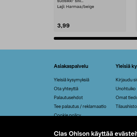
suosikki" siiv...
Laji:
Harmaa/beige
3,99
Lisää ostoskoriin
Alatunniste
Asiakaspalvelu
Yleisiä k
Yleisiä kysymyksiä
Kirjaudu s
Ota yhteyttä
Unohtuiko
Palautusehdot
Omat tied
Tee palautus / reklamaatio
Tilaushisto
Cookie policy
Toimitustavat
Clas Ohlson käyttää evästei
Saavutettavuus