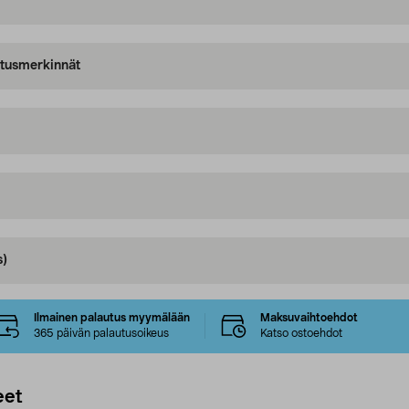
oitusmerkinnät
s)
Ilmainen palautus myymälään
Maksuvaihtoehdot
365 päivän palautusoikeus
Katso ostoehdot
eet