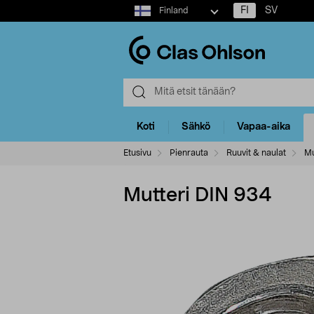
Select
FI
SV
Finland
market
Koti
Sähkö
Vapaa-aika
Etusivu
Pienrauta
Ruuvit & naulat
Mu
Mutteri DIN 934