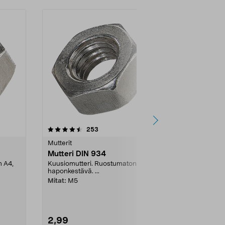
4.5 viidestä
arvostelut
4.5
253
2
tähdestä
tähdestä
Mutterit
Mutterit
Mutteri DIN 934
Lukkomutte
n A4,
Kuusiomutteri. Ruostumaton A4,
Kuusiomutteri
haponkestävä. ...
Ruostumaton 
Mitat:
M5
Mitat:
M6
2,99
2,99