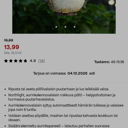
19,99
13,99
(sis. ALV:n)
4.8
(
14
)
Tuotenro:
46-1536
Tarjous on voimassa
04.10.2026
asti
Ripusta tai aseta pöllövalaisin puutarhaan ja luo leikkisää valoa.
Northlight, aurinkokennovalaisin roikkuva pöllö – helppohoitoinen ja
hurmaava puutarhavalaistus.
Aurinkokennovalaisin syttyy automaattisesti hämärän tullessa ja valaisee
jopa noin 6 tuntia.
Voidaan asettaa pöydälle, maahan tai ripustaa kahvasta koukkuun tai
oksaan.
Sisäänrakennettu aurinkopaneeli – latautuu parhaiten suorassa