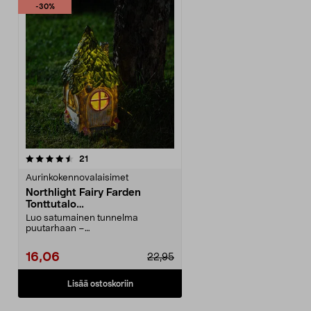
-30%
arvostelut
21
Aurinkokennovalaisimet
Northlight Fairy Farden
Tonttutalo
aurinkokennovalaisin LED 31
Luo satumainen tunnelma
cm
puutarhaan –
aurinkokennovalaisin söpön
tonttutalon muod...
16,06
22,95
Lisää ostoskoriin