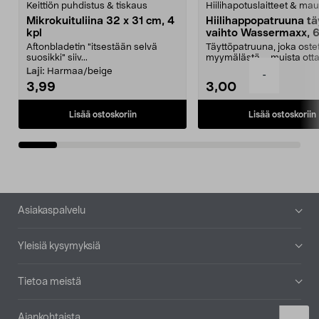
Keittiön puhdistus & tiskaus
Hiilihapotuslaitteet & mau
Mikrokuituliina 32 x 31 cm, 4
Hiilihappopatruuna tä
kpl
vaihto Wassermaxx, 6
Aftonbladetin "itsestään selvä
Täyttöpatruuna, joka ost
suosikki" siiv...
myymälästä – muista ott
patruuna mukaasi m...
Laji:
Harmaa/beige
-
3,99
3,00
Lisää ostoskoriin
Lisää ostoskoriin
Alatunniste
Asiakaspalvelu
Yleisiä kysymyksiä
Tietoa meistä
Ajankohtaista