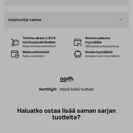
Asiantuntija vastaa
Toimitus alkaen 3,90 €
Ilmainen palautus
toimitustavalla Budbee
myymälään
Katso toimitusvaihtoehdot
365 päivän palautusoikeus
Maksuvaihtoehdot
Nouda myymälästä
Katso ostoehdot
Ilmainen nouto myymälästä
Northlight
-
Näytä kaikki tuotteet
Haluatko ostaa lisää saman sarjan
tuotteita?