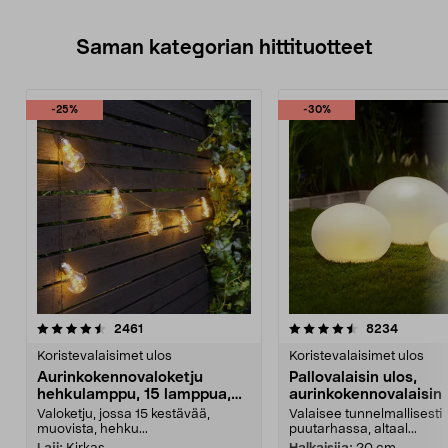
Saman kategorian hittituotteet
-25%
-30%
4.5 viidestä
arvostelut
4.5 viidestä
arvostel
2461
8234
tähdestä
t
Koristevalaisimet ulos
Koristevalaisimet ulos
Aurinkokennovaloketju
Pallovalaisin ulos,
hehkulamppu, 15 lamppua,
aurinkokennovalaisin
7,2 m
Valoketju, jossa 15 kestävää,
Valaisee tunnelmallisesti
muovista, hehku...
puutarhassa, altaal...