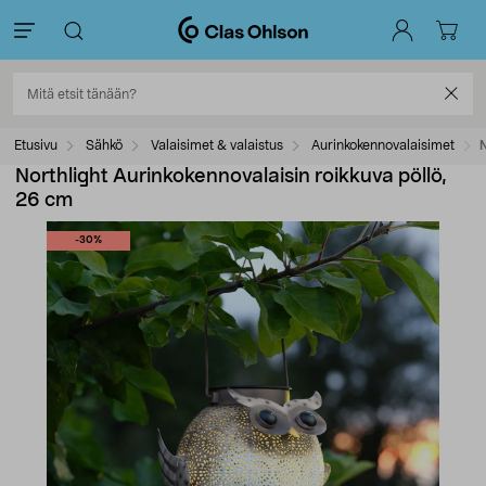
Etusivu
Sähkö
Valaisimet & valaistus
Aurinkokennovalaisimet
N
Northlight Aurinkokennovalaisin roikkuva pöllö,
26 cm
-30%