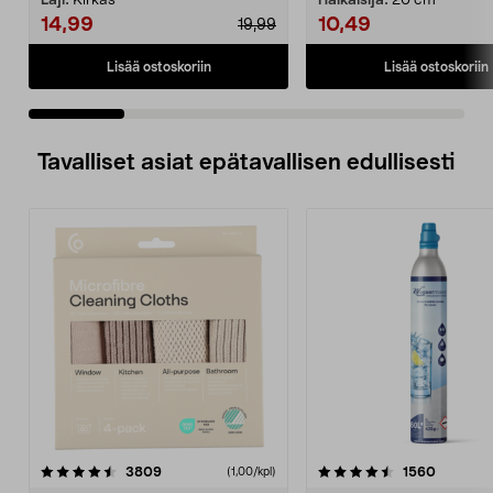
Laji:
Kirkas
Halkaisija:
20 cm
14,99
10,49
19,99
Lisää ostoskoriin
Lisää ostoskoriin
Tavalliset asiat epätavallisen edullisesti
4.5viidestä
arvostelut
4.5viidestä
arvostel
3809
1560
(1,00/kpl)
tähdestä
t