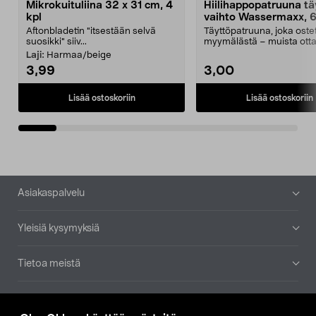
Mikrokuituliina 32 x 31 cm, 4
Hiilihappopatruuna tä
kpl
vaihto Wassermaxx, 6
Aftonbladetin "itsestään selvä
Täyttöpatruuna, joka ost
suosikki" siiv...
myymälästä – muista ott
patruuna mukaasi m...
Laji:
Harmaa/beige
3,99
3,00
Lisää ostoskoriin
Lisää ostoskoriin
Alatunniste
Asiakaspalvelu
Yleisiä kysymyksiä
Tietoa meistä
Ajankohtaista