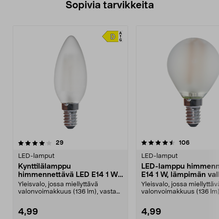
Sopivia tarvikkeita
4.5viidestä
arvostelut
4.5viidestä
arvostelut
29
106
tähdestä
t
LED-lamput
LED-lamput
Kynttilälamppu
LED-lamppu himmenn
himmennettävä LED E14 1 W,
E14 1 W, lämpimän va
lämpimän valkoinen
Yleisvalo, jossa miellyttävä
Yleisvalo, jossa miellyttäv
valonvoimakkuus (136 lm), vastaa
valonvoimakkuus (136 lm)
25 W:n hehkulamppu...
15 W:n hehkulamppu...
4,99
4,99