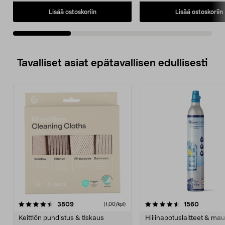
Lisää ostoskoriin
Lisää ostoskoriin
Tavalliset asiat epätavallisen edullisesti
4.5viidestä
arvostelut
4.5viidestä
arvostel
3809
1560
(1,00/kpl)
tähdestä
t
Keittiön puhdistus & tiskaus
Hiilihapotuslaitteet & mau