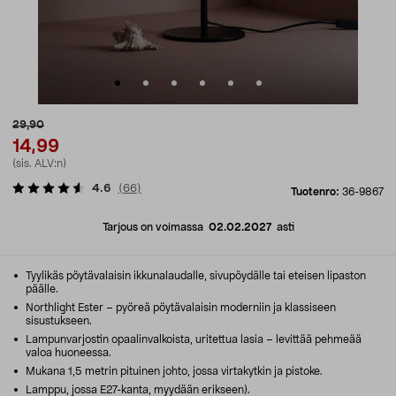
29,90
14,99
(sis. ALV:n)
4.6
(
66
)
Tuotenro:
36-9867
Tarjous on voimassa
02.02.2027
asti
Tyylikäs pöytävalaisin ikkunalaudalle, sivupöydälle tai eteisen lipaston
päälle.
Northlight Ester – pyöreä pöytävalaisin moderniin ja klassiseen
sisustukseen.
Lampunvarjostin opaalinvalkoista, uritettua lasia – levittää pehmeää
valoa huoneessa.
Mukana 1,5 metrin pituinen johto, jossa virtakytkin ja pistoke.
Lamppu, jossa E27-kanta, myydään erikseen).