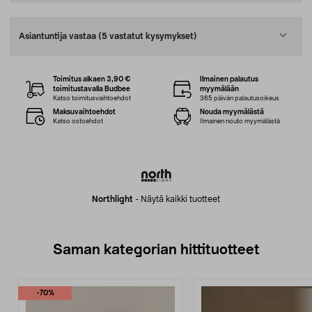
Asiantuntija vastaa
(5 vastatut kysymykset)
Toimitus alkaen 3,90 €
Ilmainen palautus
toimitustavalla Budbee
myymälään
Katso toimitusvaihtoehdot
365 päivän palautusoikeus
Maksuvaihtoehdot
Nouda myymälästä
Katso ostoehdot
Ilmainen nouto myymälästä
Northlight
-
Näytä kaikki tuotteet
Saman kategorian hittituotteet
-70%