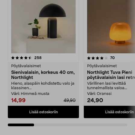
4.0 viidestä
arvostelut
5.0 viidestä
arvostelut
258
70
tähdestä
t
Pöytävalaisimet
Pöytävalaisimet
Sienivalaisin, korkeus 40 cm,
Northlight Tuva Pieni
Northlight
pöytävalaisin lasi retr
oranssi 21 cm
Hieno, alaspäin kohdistettu valo ja
Värillinen lasi levittää
klassinen...
tunnelmallista valoa...
Väri:
Himmeä musta
Väri:
Oranssi
14,99
24,90
49,90
Lisää ostoskoriin
Lisää ostoskoriin