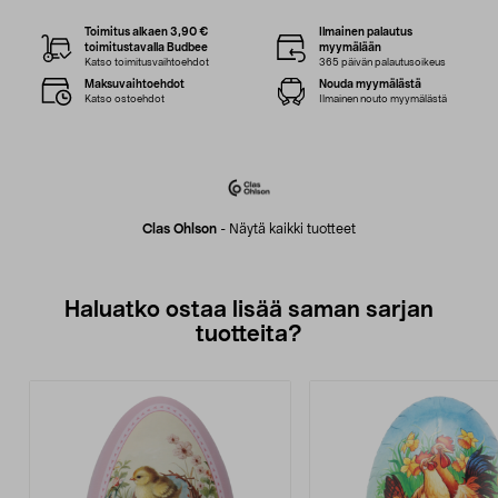
Toimitus alkaen 3,90 €
Ilmainen palautus
toimitustavalla Budbee
myymälään
Katso toimitusvaihtoehdot
365 päivän palautusoikeus
Maksuvaihtoehdot
Nouda myymälästä
Katso ostoehdot
Ilmainen nouto myymälästä
Clas Ohlson
-
Näytä kaikki tuotteet
Haluatko ostaa lisää saman sarjan
tuotteita?