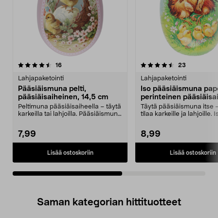
4.5viidestä
arvostelut
4.0viidestä
arvostelut
16
23
tähdestä
t
Lahjapaketointi
Lahjapaketointi
Pääsiäismuna pelti,
Iso pääsiäismuna pape
pääsiäisaiheinen, 14,5 cm
perinteinen pääsiäisa
cm
Peltimuna pääsiäisaiheella – täytä
Täytä pääsiäismuna itse –
karkeilla tai lahjoilla. Pääsiäismuna
tilaa karkeille ja lahjoille. I
peltiä,...
paperinen pää...
7,99
8,99
Lisää ostoskoriin
Lisää ostoskoriin
Saman kategorian hittituotteet