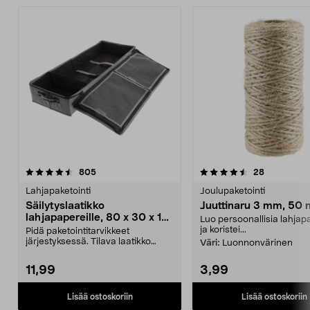
4.5 viidestä
arvostelut
4.0 viidestä
arvostelut
805
28
tähdestä
t
Lahjapaketointi
Joulupaketointi
Säilytyslaatikko
Juuttinaru 3 mm, 50 
lahjapapereille, 80 x 30 x 12
Luo persoonallisia lahjap
cm
ja koristei...
Pidä paketointitarvikkeet
järjestyksessä. Tilava laatikko
Väri:
Luonnonvärinen
lahjapapereille, lahja...
11,99
3,99
Lisää ostoskoriin
Lisää ostoskoriin