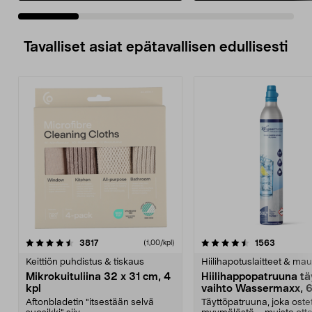
Tavalliset asiat epätavallisen edullisesti
4.5viidestä
arvostelut
4.5viidestä
arvostelu
3817
1563
(1,00/kpl)
tähdestä
t
Keittiön puhdistus & tiskaus
Hiilihapotuslaitteet & mau
Mikrokuituliina 32 x 31 cm, 4
Hiilihappopatruuna tä
kpl
vaihto Wassermaxx, 6
Aftonbladetin "itsestään selvä
Täyttöpatruuna, joka ost