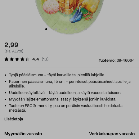
2,99
(sis. ALV:n)
4.4
(
13
)
Tuotenro:
39-4606-1
Tyhjä pääsiäismuna – täytä karkeilla tai pienillä lahjoilla.
Paperinen pääsiäismuna, 15 cm – perinteiset pääsiäisaiheet lapsille ja
aikuisille.
Uudelleenkäytettävä – täytä uudelleen ja käytä vuodesta toiseen.
Myydään lajittelemattomana, saat yllätyksenä jonkin kuvioista.
Tuote on FSC®-merkitty, puu on peräisin vastuullisesti hoidetusta
metsästä.
Lisätietoja
Myymälän varasto
Verkkokaupan varasto