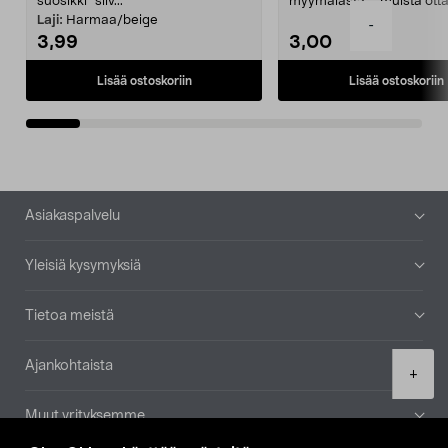
suosikki" siiv...
myymälästä – muista ott
patruuna mukaasi m...
Laji:
Harmaa/beige
-
3,99
3,00
Lisää ostoskoriin
Lisää ostoskoriin
Alatunniste
Asiakaspalvelu
Yleisiä kysymyksiä
Tietoa meistä
Ajankohtaista
Product
+
quantity
Muut yrityksemme