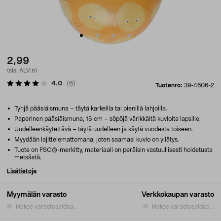
2,99
(sis. ALV:n)
4.0
(
6
)
Tuotenro:
39-4606-2
Tyhjä pääsiäismuna – täytä karkeilla tai pienillä lahjoilla.
Paperinen pääsiäismuna, 15 cm – söpöjä värikkäitä kuvioita lapsille.
Uudelleenkäytettävä – täytä uudelleen ja käytä vuodesta toiseen.
Myydään lajittelemattomana, joten saamasi kuvio on yllätys.
Tuote on FSC®-merkitty, materiaali on peräisin vastuullisesti hoidetusta
metsästä.
Lisätietoja
Myymälän varasto
Verkkokaupan varasto
Hakee varastosaldoa...
Hakee varastosaldoa...