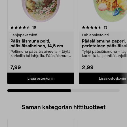
4.5viidestä
arvostelut
4.5viidestä
arvostelut
16
13
tähdestä
t
Lahjapaketointi
Lahjapaketointi
Pääsiäismuna pelti,
Pääsiäismuna paperi,
pääsiäisaiheinen, 14,5 cm
perinteinen pääsiäisa
cm
Peltimuna pääsiäisaiheella – täytä
Tyhjä pääsiäismuna – täy
karkeilla tai lahjoilla. Pääsiäismuna
karkeilla tai pienillä lahjoill
peltiä,...
Paperinen pääsiäism...
7,99
2,99
Lisää ostoskoriin
Lisää ostoskoriin
Saman kategorian hittituotteet