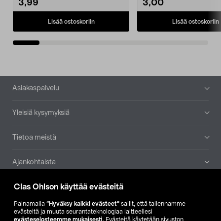
3,99
3,00
Lisää ostoskoriin
Lisää ostoskoriin
Alatunniste
Asiakaspalvelu
Yleisiä kysymyksiä
Tietoa meistä
Ajankohtaista
Clas Ohlson käyttää evästeitä
Muut yrityksemme
Painamalla
”Hyväksy kaikki evästeet”
sallit, että tallennamme
Etsi myymälä
evästeitä ja muuta seurantateknologiaa laitteellesi
evästeselosteemme mukaisesti
. Evästeitä käytetään sivuston