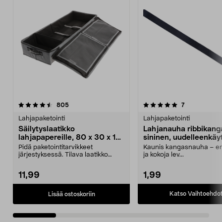
5.0 viidestä
arvostelut
4.5 viidestä
arvostelut
805
7
tähdestä
t
Lahjapaketointi
Lahjapaketointi
Säilytyslaatikko
Lahjanauha ribbikang
lahjapapereille, 80 x 30 x 12
sininen, uudelleenkäy
cm
Pidä paketointitarvikkeet
Kaunis kangasnauha – eri
järjestyksessä. Tilava laatikko
ja kokoja lev...
lahjapapereille, lahja...
11,99
1,99
Katso Vaihtoehdo
Lisää ostoskoriin