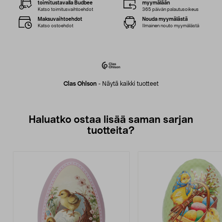
toimitustavalla Budbee
myymälään
Katso toimitusvaihtoehdot
365 päivän palautusoikeus
Maksuvaihtoehdot
Nouda myymälästä
Katso ostoehdot
Ilmainen nouto myymälästä
Clas Ohlson
-
Näytä kaikki tuotteet
Haluatko ostaa lisää saman sarjan
tuotteita?