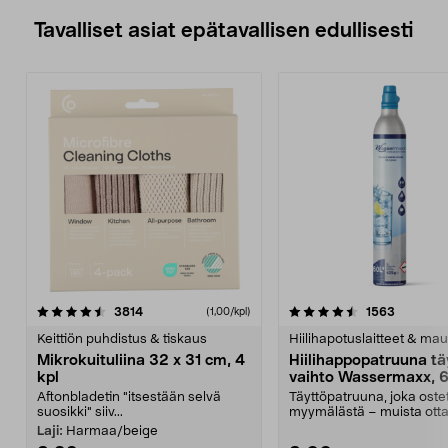
Tavalliset asiat epätavallisen edullisesti
4.5viidestä
arvostelut
4.5viidestä
arvostelu
3814
1563
(1,00/kpl)
tähdestä
t
Keittiön puhdistus & tiskaus
Hiilihapotuslaitteet & mau
Mikrokuituliina 32 x 31 cm, 4
Hiilihappopatruuna tä
kpl
vaihto Wassermaxx, 6
Aftonbladetin "itsestään selvä
Täyttöpatruuna, joka ost
suosikki" siiv...
myymälästä – muista ott
patruuna mukaasi m...
Laji:
Harmaa/beige