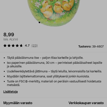
8,99
(sis. ALV:n)
4.7
(
23
)
Tuotenro:
39-4607
Täytä pääsiäismuna itse – paljon tilaa karkeille ja lahjoille.
Iso paperinen pääsiäismuna, 30 cm – perinteiset pääsiäisaiheet lapsille
ja aikuisille.
Uudelleenkäytettävä jättimuna – täytä leluilla, leivonnaisilla tai karkeilla.
Myydään lajittelemattomana, saat yllätyksenä jonkin kuvioista.
Tuote on FSC®-merkitty, materiali on peräisin vastuullisesti hoidetusta
metsästä.
Lisätietoja
Myymälän varasto
Verkkokaupan varasto