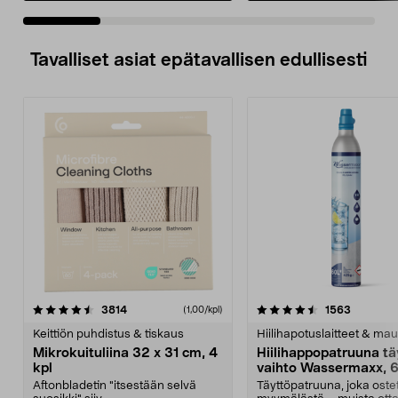
Tavalliset asiat epätavallisen edullisesti
4.5viidestä
arvostelut
4.5viidestä
arvostelu
3814
1563
(1,00/kpl)
tähdestä
t
Keittiön puhdistus & tiskaus
Hiilihapotuslaitteet & mau
Mikrokuituliina 32 x 31 cm, 4
Hiilihappopatruuna tä
kpl
vaihto Wassermaxx, 6
Aftonbladetin "itsestään selvä
Täyttöpatruuna, joka ost