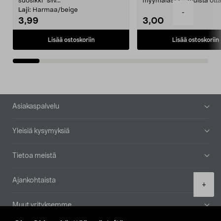
suosikki" siiv...
myymälästä – muista ott
patruuna mukaasi m...
Laji:
Harmaa/beige
-
3,99
3,00
Lisää ostoskoriin
Lisää ostoskoriin
Alatunniste
Asiakaspalvelu
Yleisiä kysymyksiä
Tietoa meistä
Ajankohtaista
Product
+
quantity
Muut yrityksemme