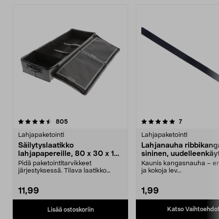
5.0 viidestä
arvostelut
4.5 viidestä
arvostelut
805
7
tähdestä
t
Lahjapaketointi
Lahjapaketointi
Säilytyslaatikko
Lahjanauha ribbikang
lahjapapereille, 80 x 30 x 12
sininen, uudelleenkäy
cm
Pidä paketointitarvikkeet
Kaunis kangasnauha – eri
järjestyksessä. Tilava laatikko
ja kokoja lev...
lahjapapereille, lahja...
11,99
1,99
Katso Vaihtoehdo
Lisää ostoskoriin