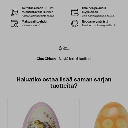
Toimitus alkaen 3,90 €
Ilmainen palautus
toimitustavalla Budbee
myymälään
Katso toimitusvaihtoehdot
365 päivän palautusoikeus
Maksuvaihtoehdot
Nouda myymälästä
Katso ostoehdot
Ilmainen nouto myymälästä
Clas Ohlson
-
Näytä kaikki tuotteet
Haluatko ostaa lisää saman sarjan
tuotteita?