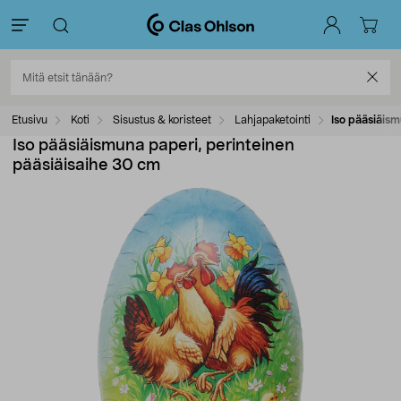
Etusivu
Koti
Sisustus & koristeet
Lahjapaketointi
Iso pääsiäism
Iso pääsiäismuna paperi, perinteinen
pääsiäisaihe 30 cm