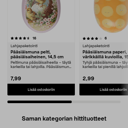
4.0viidestä
arvostelut
4.5viidestä
arvostelut
16
6
tähdestä
t
Lahjapaketointi
Lahjapaketointi
Pääsiäismuna pelti,
Pääsiäismuna paperi,
pääsiäisaiheinen, 14,5 cm
värikkäillä kuvioilla, 
Peltimuna pääsiäisaiheella – täytä
Tyhjä pääsiäismuna – täy
karkeilla tai lahjoilla. Pääsiäismuna
karkeilla tai pienillä lahjoill
peltiä,...
Paperinen pääsiäism...
7,99
2,99
Lisää ostoskoriin
Lisää ostoskoriin
Saman kategorian hittituotteet