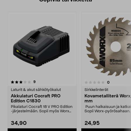
arvostelut
9
arvostelut
0
0.0 viidestä
0.0 viidestä
tähdestä
t
Laturit & akut sähkötyökalut
Sirkkelinterät
Akkulaturi Cocraft PRO
Kovametalliterä Worx
Edition C1830
mm
Pikalaturi Cocraft 18 V PRO Edition
Puun halkaisuun ja katka
-järjestelmään. Sopii myös Worx
Sopii Worx-pyörösahaan.
Powershare 2...
34,90
24,95