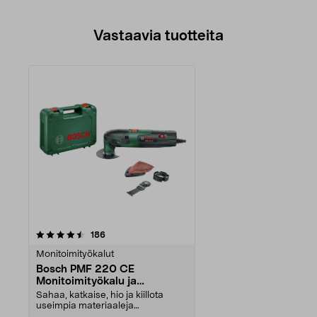
Vastaavia tuotteita
arvostelut
186
Monitoimityökalut
Bosch PMF 220 CE
Monitoimityökalu ja
lisätarvikkeet, 220 W
Sahaa, katkaise, hio ja kiillota
useimpia materiaaleja
useimmissa tiloissa. Bosc...