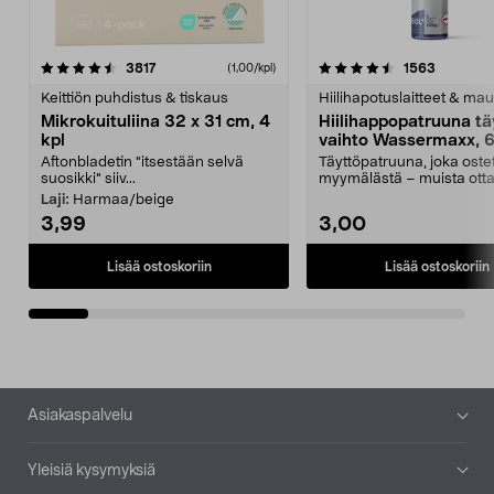
4.5viidestä
arvostelut
4.5viidestä
arvostelu
3817
1563
(1,00/kpl)
tähdestä
t
Keittiön puhdistus & tiskaus
Hiilihapotuslaitteet & mau
Mikrokuituliina 32 x 31 cm, 4
Hiilihappopatruuna tä
kpl
vaihto Wassermaxx, 6
Aftonbladetin "itsestään selvä
Täyttöpatruuna, joka ost
suosikki" siiv...
myymälästä – muista ott
patruuna mukaasi m...
Laji:
Harmaa/beige
3,99
3,00
Lisää ostoskoriin
Lisää ostoskoriin
Alatunniste
Asiakaspalvelu
Yleisiä kysymyksiä