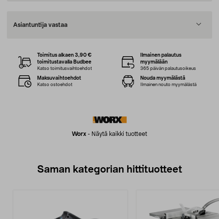
Asiantuntija vastaa
Toimitus alkaen 3,90 €
Ilmainen palautus
toimitustavalla Budbee
myymälään
Katso toimitusvaihtoehdot
365 päivän palautusoikeus
Maksuvaihtoehdot
Nouda myymälästä
Katso ostoehdot
Ilmainen nouto myymälästä
Worx
-
Näytä kaikki tuotteet
Saman kategorian hittituotteet