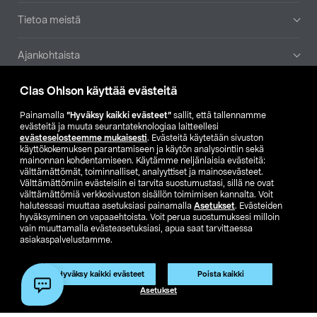
Tietoa meistä
Ajankohtaista
Clas Ohlson käyttää evästeitä
Muut yrityksemme
Painamalla
”Hyväksy kaikki evästeet”
sallit, että tallennamme
Etsi myymälä
evästeitä ja muuta seurantateknologiaa laitteellesi
evästeselosteemme mukaisesti
. Evästeitä käytetään sivuston
käyttökokemuksen parantamiseen ja käytön analysointiin sekä
mainonnan kohdentamiseen. Käytämme neljänlaisia evästeitä:
SE
NO
FI
välttämättömät, toiminnalliset, analyyttiset ja mainosevästeet.
Välttämättömiin evästeisiin ei tarvita suostumustasi, sillä ne ovat
FI
SV
välttämättömiä verkkosivuston sisällön toimimisen kannalta. Voit
halutessasi muuttaa asetuksiasi painamalla
Asetukset
. Evästeiden
hyväksyminen on vapaaehtoista. Voit perua suostumuksesi milloin
vain muuttamalla evästeasetuksiasi, apua saat tarvittaessa
asiakaspalvelustamme.
Tuote on poistunut
Hyväksy kaikki evästeet
Poista kaikki
Club Clas
Ostoehdot
Tietosuojaseloste
Tuotenro:
41-1282
Asetukset
Näytä hinnat ilman ALV:a