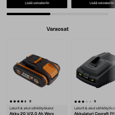
Lisää ostoskoriin
Lisää ostoskoriin
Varaosat
3.5viidestä
arvostelut
5.0viidestä
arvostelut
8
9
tähdestä
t
Laturit & akut sähkötyökalut
Laturit & akut sähkötyökal
Akku 20 V/2.0 Ah Worx
Akkulaturi Cocraft P