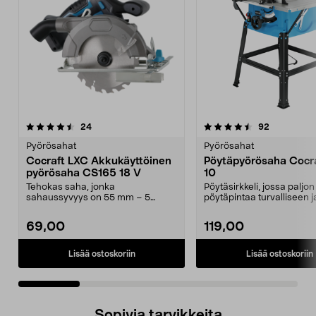
4.5 viidestä
arvostelut
4.0 viidestä
arvostelut
24
92
tähdestä
t
Pyörösahat
Pyörösahat
Cocraft LXC Akkukäyttöinen
Pöytäpyörösaha Cocr
pyörösaha CS165 18 V
10
Tehokas saha, jonka
Pöytäsirkkeli, jossa paljon
sahaussyvyys on 55 mm – 5
pöytäpintaa turvalliseen j
vuoden takuu. Cocraft LXC CS165
miellyttävään työskentel...
– ...
69,00
119,00
Lisää ostoskoriin
Lisää ostoskoriin
Sopivia tarvikkeita