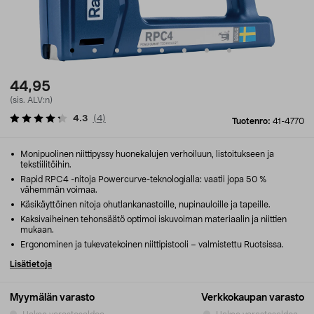
44,95
(sis. ALV:n)
4.3
(
4
)
Tuotenro:
41-4770
Monipuolinen niittipyssy huonekalujen verhoiluun, listoitukseen ja
tekstiilitöihin.
Rapid RPC4 -nitoja Powercurve-teknologialla: vaatii jopa 50 %
vähemmän voimaa.
Käsikäyttöinen nitoja ohutlankanastoille, nupinauloille ja tapeille.
Kaksivaiheinen tehonsäätö optimoi iskuvoiman materiaalin ja niittien
mukaan.
Ergonominen ja tukevatekoinen niittipistooli – valmistettu Ruotsissa.
Lisätietoja
Myymälän varasto
Verkkokaupan varasto