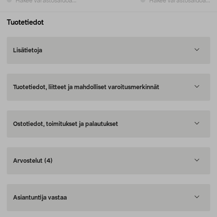
Hakee varastosaldoa...
Hakee varastosaldoa...
Tuotetiedot
Lisätietoja
Tuotetiedot, liitteet ja mahdolliset varoitusmerkinnät
Ostotiedot, toimitukset ja palautukset
Arvostelut
(4)
Asiantuntija vastaa