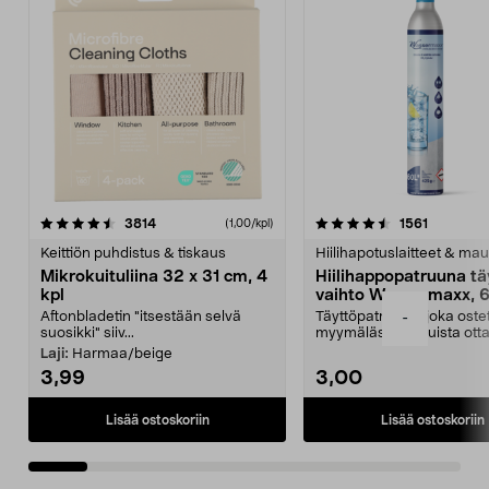
4.5viidestä
arvostelut
4.5viidestä
arvostelu
3814
1561
(1,00/kpl)
tähdestä
t
Keittiön puhdistus & tiskaus
Hiilihapotuslaitteet & mau
Mikrokuituliina 32 x 31 cm, 4
Hiilihappopatruuna tä
kpl
vaihto Wassermaxx, 6
Aftonbladetin "itsestään selvä
Täyttöpatruuna, joka ost
-
suosikki" siiv...
myymälästä – muista ott
patruuna mukaasi m...
Laji:
Harmaa/beige
3,99
3,00
Lisää ostoskoriin
Lisää ostoskoriin