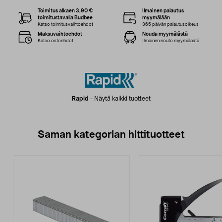
Toimitus alkaen 3,90 €
Ilmainen palautus
toimitustavalla Budbee
myymälään
Katso toimitusvaihtoehdot
365 päivän palautusoikeus
Maksuvaihtoehdot
Nouda myymälästä
Katso ostoehdot
Ilmainen nouto myymälästä
Rapid
-
Näytä kaikki tuotteet
Saman kategorian hittituotteet