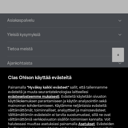
Alatunniste
Asiakaspalvelu
Yleisiä kysymyksiä
Tietoa meistä
Product
+
quantity
Ajankohtaista
Clas Ohlson käyttää evästeitä
Muut yrityksemme
Painamalla
”Hyväksy kaikki evästeet”
sallit, että tallennamme
Etsi myymälä
evästeitä ja muuta seurantateknologiaa laitteellesi
evästeselosteemme mukaisesti
. Evästeitä käytetään sivuston
käyttökokemuksen parantamiseen ja käytön analysointiin sekä
mainonnan kohdentamiseen. Käytämme neljänlaisia evästeitä:
SE
NO
FI
välttämättömät, toiminnalliset, analyyttiset ja mainosevästeet.
Välttämättömiin evästeisiin ei tarvita suostumustasi, sillä ne ovat
FI
SV
välttämättömiä verkkosivuston sisällön toimimisen kannalta. Voit
halutessasi muuttaa asetuksiasi painamalla
Asetukset
. Evästeiden