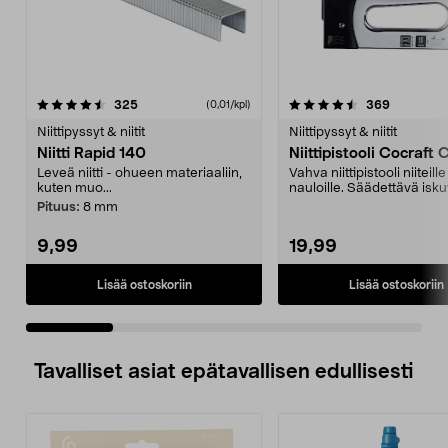
4.5 viidestä
arvostelut
4.5 viidestä
arvostelut
325
369
(0,01/kpl)
tähdestä
t
Niittipyssyt & niitit
Niittipyssyt & niitit
Niitti Rapid 140
Niittipistooli Co
Leveä niitti - ohueen materiaaliin,
Vahva niittipistooli niiteille
kuten muo...
nauloille. Säädettävä isk
Kattolevyihin...
Pituus:
8 mm
9,99
19,99
Lisää ostoskoriin
Lisää ostoskoriin
Tavalliset asiat epätavallisen edullisesti