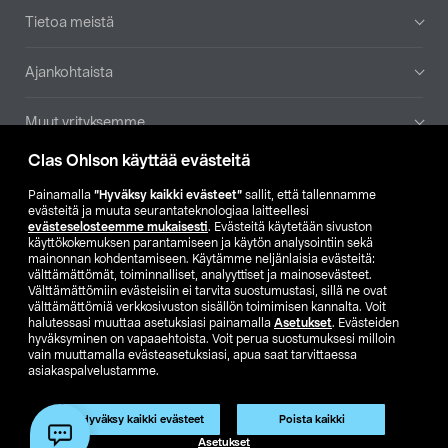
Tietoa meistä
Ajankohtaista
Muut yrityksemme
Clas Ohlson käyttää evästeitä
Etsi myymälä
Painamalla
”Hyväksy kaikki evästeet”
sallit, että tallennamme
evästeitä ja muuta seurantateknologiaa laitteellesi
SE
NO
FI
evästeselosteemme mukaisesti
. Evästeitä käytetään sivuston
käyttökokemuksen parantamiseen ja käytön analysointiin sekä
FI
SV
mainonnan kohdentamiseen. Käytämme neljänlaisia evästeitä:
välttämättömät, toiminnalliset, analyyttiset ja mainosevästeet.
Välttämättömiin evästeisiin ei tarvita suostumustasi, sillä ne ovat
välttämättömiä verkkosivuston sisällön toimimisen kannalta. Voit
halutessasi muuttaa asetuksiasi painamalla
Asetukset
. Evästeiden
hyväksyminen on vapaaehtoista. Voit perua suostumuksesi milloin
vain muuttamalla evästeasetuksiasi, apua saat tarvittaessa
asiakaspalvelustamme.
Club Clas
Ostoehdot
Tietosuojaseloste
Näytä hinnat ilman ALV:a
Tuote on poistunut
Hyväksy kaikki evästeet
Poista kaikki
Tuotenro:
59-1071-225
Asetukset