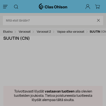
Etusivu
Varaosat
Varaosat 2
Vapaa-aika varaosat
SUUTIN (C
SUUTIN (CN)
Toivottavasti löydät
vastaavan tuotteen
alla olevien
tuotteiden joukosta.
Tietoa poistuneesta tuotteesta
löydät alempaa tältä sivulta.