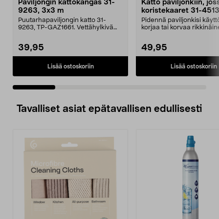
Paviljongin kattokangas 31-
Katto paviljonkiin, jos
9263, 3x3 m
koristekaaret 31-451
Puutarhapaviljongin katto 31-
Pidennä paviljonkisi käytt
9263, TP-GAZ1661. Vettähylkivä
korjaa tai korvaa rikkinäin
polyesteriä. Huom! ...
Puutarhap...
39,95
49,95
Lisää ostoskoriin
Lisää ostoskoriin
Tavalliset asiat epätavallisen edullisesti