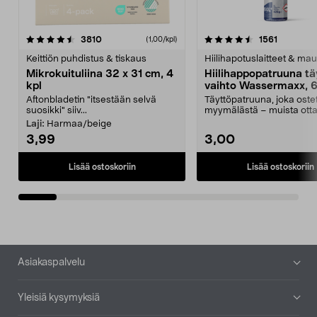
4.5viidestä
arvostelut
4.5viidestä
arvostelu
3810
1561
(1,00/kpl)
tähdestä
t
Keittiön puhdistus & tiskaus
Hiilihapotuslaitteet & mau
Mikrokuituliina 32 x 31 cm, 4
Hiilihappopatruuna tä
kpl
vaihto Wassermaxx, 6
Aftonbladetin "itsestään selvä
Täyttöpatruuna, joka ost
suosikki" siiv...
myymälästä – muista ott
patruuna mukaasi m...
Laji:
Harmaa/beige
3,99
3,00
Lisää ostoskoriin
Lisää ostoskoriin
Alatunniste
Asiakaspalvelu
Yleisiä kysymyksiä