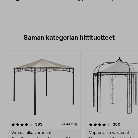
Saman kategorian hittituotteet
4.0 viidestä
arvostelut
5.0 viidestä
arvostelu
399
380
(4,44/m²)
tähdestä
t
Vapaa-aika varaosat
Vapaa-aika varaosat