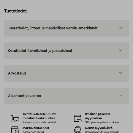
Tuotetiedot
Tuotetiedot, liitteet ja mahdolliset varoitusmerkinnät
Ostotiedot, toimitukset ja palautukset
Arvostelut
Asiantuntija vastaa
Toimitus alkaen 3,90 €
Ilmainen palautus
toimitustavalla Budbee
myymälään
Katso toimitusvaihtoehdot
365 päivän palautusoikeus
Maksuvaihtoehdot
Nouda myymälästä
Katso ostoehdot
Ilmainen nouto myymälästä