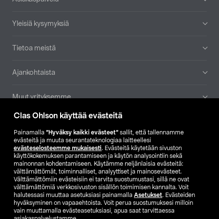
Yleisiä kysymyksiä
Tietoa meistä
Ajankohtaista
Muut yrityksemme
Clas Ohlson käyttää evästeitä
Etsi myymälä
Painamalla
”Hyväksy kaikki evästeet”
sallit, että tallennamme
evästeitä ja muuta seurantateknologiaa laitteellesi
SE
NO
FI
evästeselosteemme mukaisesti
. Evästeitä käytetään sivuston
käyttökokemuksen parantamiseen ja käytön analysointiin sekä
FI
SV
mainonnan kohdentamiseen. Käytämme neljänlaisia evästeitä:
välttämättömät, toiminnalliset, analyyttiset ja mainosevästeet.
Välttämättömiin evästeisiin ei tarvita suostumustasi, sillä ne ovat
välttämättömiä verkkosivuston sisällön toimimisen kannalta. Voit
halutessasi muuttaa asetuksiasi painamalla
Asetukset
. Evästeiden
hyväksyminen on vapaaehtoista. Voit perua suostumuksesi milloin
vain muuttamalla evästeasetuksiasi, apua saat tarvittaessa
asiakaspalvelustamme.