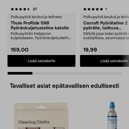
5.0 viidestä
arvostelut
4.0 viidestä
arvostelut
27
1
tähdestä
t
Polkupyörä koukut ja telineet
Polkupyörä koukut ja telin
Thule ProRide 598
Cocraft Pyöräteline 2
Pyöränkuljetusteline katolle
pyörälle, taittuva
seinäkiinnike
Polkupyörän helppoon
Säilytä jopa kaksi pyörää 
kuljetukseen. Pyöränkuljetusteline
autotallissa, asunnossa ta
auton katolle. Takakontt...
varastossa. Cocra...
159,00
19,99
Lisää ostoskoriin
Lisää ostoskoriin
Tavalliset asiat epätavallisen edullisesti