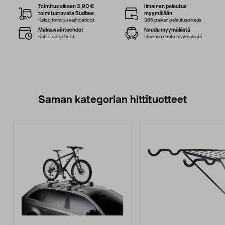
Toimitus alkaen 3,90 €
Ilmainen palautus
toimitustavalla Budbee
myymälään
Katso toimitusvaihtoehdot
365 päivän palautusoikeus
Maksuvaihtoehdot
Nouda myymälästä
Katso ostoehdot
Ilmainen nouto myymälästä
Saman kategorian hittituotteet