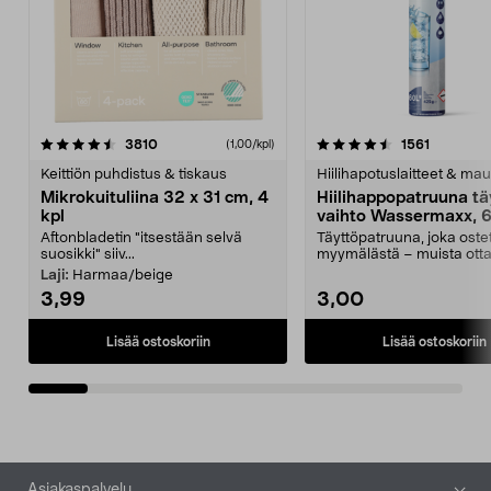
4.5viidestä
arvostelut
4.5viidestä
arvostelu
3810
1561
(1,00/kpl)
tähdestä
t
Keittiön puhdistus & tiskaus
Hiilihapotuslaitteet & mau
Mikrokuituliina 32 x 31 cm, 4
Hiilihappopatruuna tä
kpl
vaihto Wassermaxx, 6
Aftonbladetin "itsestään selvä
Täyttöpatruuna, joka ost
suosikki" siiv...
myymälästä – muista ott
patruuna mukaasi m...
Laji:
Harmaa/beige
3,99
3,00
Lisää ostoskoriin
Lisää ostoskoriin
Alatunniste
Asiakaspalvelu