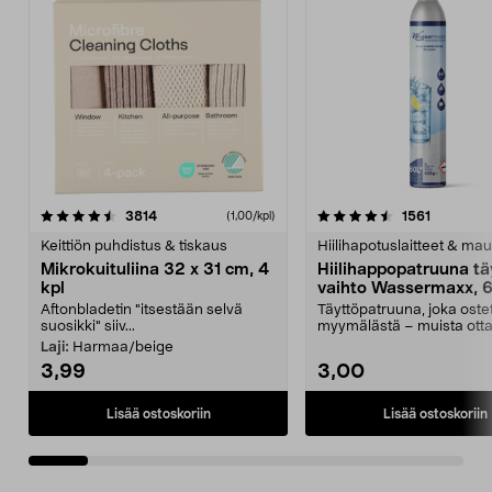
4.5viidestä
arvostelut
4.5viidestä
arvostelu
3814
1561
(1,00/kpl)
tähdestä
t
Keittiön puhdistus & tiskaus
Hiilihapotuslaitteet & mau
Mikrokuituliina 32 x 31 cm, 4
Hiilihappopatruuna tä
kpl
vaihto Wassermaxx, 6
Aftonbladetin "itsestään selvä
Täyttöpatruuna, joka ost
suosikki" siiv...
myymälästä – muista ott
patruuna mukaasi m...
Laji:
Harmaa/beige
3,99
3,00
Lisää ostoskoriin
Lisää ostoskoriin