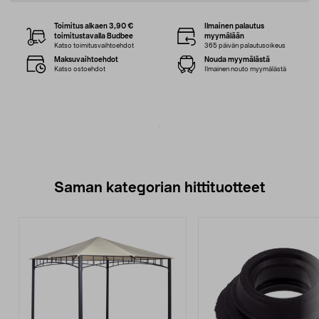
Toimitus alkaen 3,90 €
Ilmainen palautus
toimitustavalla Budbee
myymälään
Katso toimitusvaihtoehdot
365 päivän palautusoikeus
Maksuvaihtoehdot
Nouda myymälästä
Katso ostoehdot
Ilmainen nouto myymälästä
Saman kategorian hittituotteet