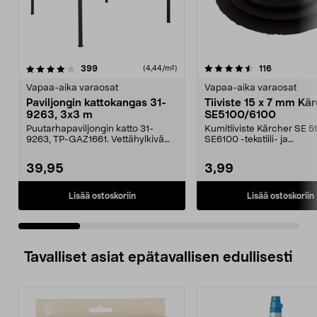
4.5 viidestä
arvostelut
4.0 viidestä
arvostelut
399
116
(4,44/m²)
tähdestä
t
Vapaa-aika varaosat
Vapaa-aika varaosat
Paviljongin kattokangas 31-
Tiiviste 15 x 7 mm Kä
9263, 3x3 m
SE5100/6100
Puutarhapaviljongin katto 31-
Kumitiiviste Kärcher SE 5
9263, TP-GAZ1661. Vettähylkivä
SE6100 -tekstiili- ja
polyesteriä. Huom! ...
mattopesureihin.
39,95
3,99
Lisää ostoskoriin
Lisää ostoskoriin
Tavalliset asiat epätavallisen edullisesti