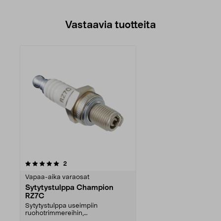
Vastaavia tuotteita
arvostelut
2
Vapaa-aika varaosat
Sytytystulppa Champion
RZ7C
Sytytystulppa useimpiin
ruohotrimmereihin,
raivaussahoihin, moottorisahoihin