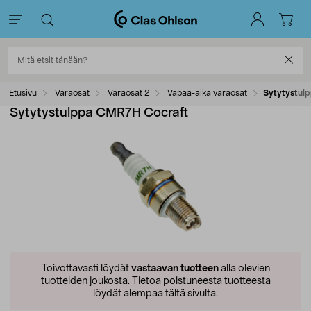
Etusivu
Varaosat
Varaosat 2
Vapaa-aika varaosat
Sytytystul
Sytytystulppa CMR7H Cocraft
Toivottavasti löydät
vastaavan tuotteen
alla olevien
tuotteiden joukosta.
Tietoa poistuneesta tuotteesta
löydät alempaa tältä sivulta.