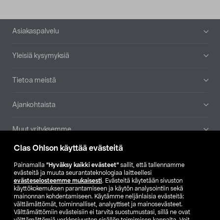
Alatunniste
Asiakaspalvelu
Yleisiä kysymyksiä
Tietoa meistä
Ajankohtaista
Muut yrityksemme
Clas Ohlson käyttää evästeitä
Etsi myymälä
Painamalla
”Hyväksy kaikki evästeet”
sallit, että tallennamme
evästeitä ja muuta seurantateknologiaa laitteellesi
SE
NO
FI
evästeselosteemme mukaisesti
. Evästeitä käytetään sivuston
käyttökokemuksen parantamiseen ja käytön analysointiin sekä
FI
SV
mainonnan kohdentamiseen. Käytämme neljänlaisia evästeitä:
välttämättömät, toiminnalliset, analyyttiset ja mainosevästeet.
Välttämättömiin evästeisiin ei tarvita suostumustasi, sillä ne ovat