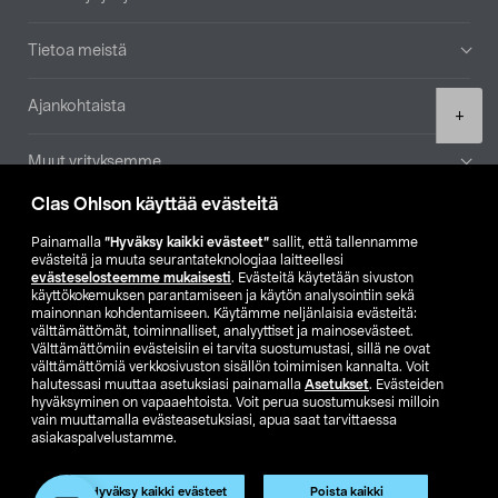
Tietoa meistä
Ajankohtaista
Product
+
quantity
Muut yrityksemme
Clas Ohlson käyttää evästeitä
Etsi myymälä
Painamalla
”Hyväksy kaikki evästeet”
sallit, että tallennamme
evästeitä ja muuta seurantateknologiaa laitteellesi
SE
NO
FI
evästeselosteemme mukaisesti
. Evästeitä käytetään sivuston
käyttökokemuksen parantamiseen ja käytön analysointiin sekä
FI
SV
mainonnan kohdentamiseen. Käytämme neljänlaisia evästeitä:
välttämättömät, toiminnalliset, analyyttiset ja mainosevästeet.
Välttämättömiin evästeisiin ei tarvita suostumustasi, sillä ne ovat
välttämättömiä verkkosivuston sisällön toimimisen kannalta. Voit
halutessasi muuttaa asetuksiasi painamalla
Asetukset
. Evästeiden
hyväksyminen on vapaaehtoista. Voit perua suostumuksesi milloin
vain muuttamalla evästeasetuksiasi, apua saat tarvittaessa
asiakaspalvelustamme.
Club Clas
Ostoehdot
Tietosuojaseloste
Näytä hinnat ilman ALV:a
Hyväksy kaikki evästeet
Poista kaikki