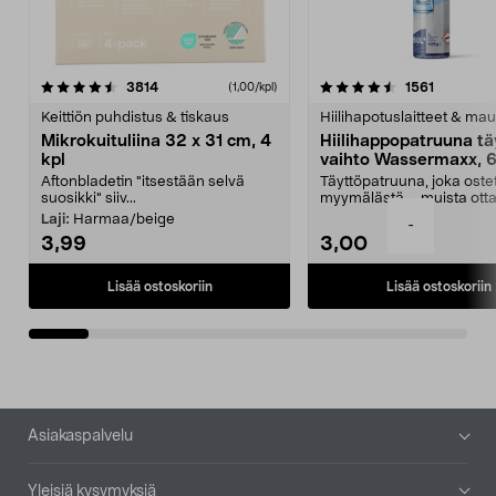
4.5viidestä
arvostelut
4.5viidestä
arvostelu
3814
1561
(1,00/kpl)
tähdestä
t
Keittiön puhdistus & tiskaus
Hiilihapotuslaitteet & mau
Mikrokuituliina 32 x 31 cm, 4
Hiilihappopatruuna tä
kpl
vaihto Wassermaxx, 6
Aftonbladetin "itsestään selvä
Täyttöpatruuna, joka ost
suosikki" siiv...
myymälästä – muista ott
patruuna mukaasi m...
Laji:
Harmaa/beige
-
3,99
3,00
Lisää ostoskoriin
Lisää ostoskoriin
Alatunniste
Asiakaspalvelu
Yleisiä kysymyksiä