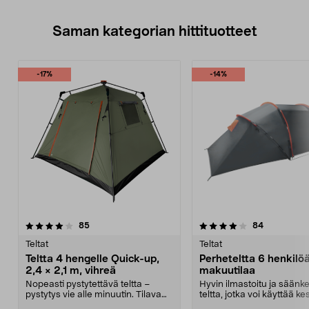
Saman kategorian hittituotteet
-17%
-14%
4.0 viidestä
arvostelut
3.0 viidestä
arvostelut
85
84
tähdestä
t
Teltat
Teltat
Teltta 4 hengelle Quick-up,
Perheteltta 6 henkilöä
2,4 × 2,1 m, vihreä
makuutilaa
Nopeasti pystytettävä teltta –
Hyvin ilmastoitu ja säänk
pystytys vie alle minuutin. Tilava
teltta, jotka voi käyttää kes
teltta 4 henge...
keväällä ja s...