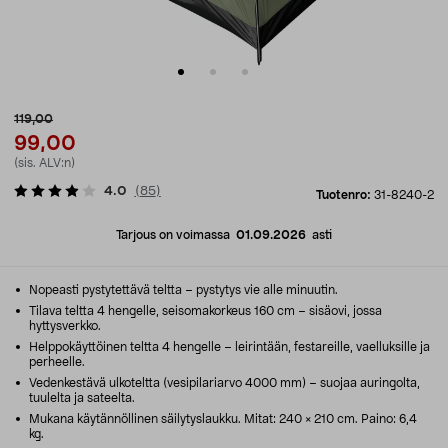
119,00
99,00
(sis. ALV:n)
4.0
(
85
)
Tuotenro:
31-8240-2
Tarjous on voimassa
01.09.2026
asti
Nopeasti pystytettävä teltta – pystytys vie alle minuutin.
Tilava teltta 4 hengelle, seisomakorkeus 160 cm – sisäovi, jossa
hyttysverkko.
Helppokäyttöinen teltta 4 hengelle – leirintään, festareille, vaelluksille ja
perheelle.
Vedenkestävä ulkoteltta (vesipilariarvo 4000 mm) – suojaa auringolta,
tuulelta ja sateelta.
Mukana käytännöllinen säilytyslaukku. Mitat: 240 × 210 cm. Paino: 6,4
kg.