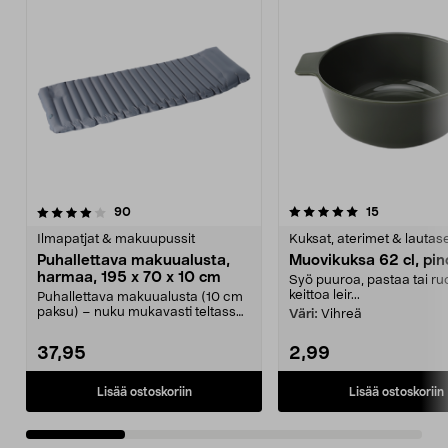
5.0viidestä
arvostelut
4.5viidestä
arvostelut
90
15
tähdestä
t
Ilmapatjat & makuupussit
Kuksat, aterimet & lautas
Puhallettava makuualusta,
Muovikuksa 62 cl, pin
harmaa, 195 x 70 x 10 cm
Syö puuroa, pastaa tai r
keittoa leir...
Puhallettava makuualusta (10 cm
paksu) – nuku mukavasti teltassa,
Väri:
Vihreä
leirissä jne. ...
37,95
2,99
Lisää ostoskoriin
Lisää ostoskoriin