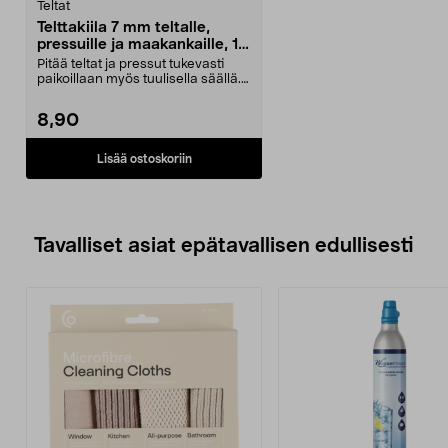
Teltat
Telttakiila 7 mm teltalle,
pressuille ja maakankaille, 10
kpl
Pitää teltat ja pressut tukevasti
paikoillaan myös tuulisella säällä.
Tukevat ma...
8,90
Lisää ostoskoriin
Tavalliset asiat epätavallisen edullisesti