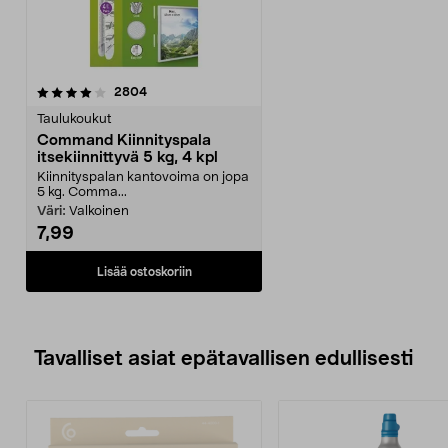
arvostelut
2804
Taulukoukut
Command Kiinnityspala
itsekiinnittyvä 5 kg, 4 kpl
Kiinnityspalan kantovoima on jopa
5 kg. Comma...
Väri:
Valkoinen
7,99
Lisää ostoskoriin
Tavalliset asiat epätavallisen edullisesti