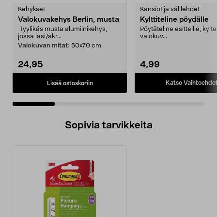
tähdestä
t
Kehykset
Kansiot ja välilehdet
Valokuvakehys Berlin, musta
Kylttiteline pöydälle
Tyylikäs musta alumiinikehys,
Pöytäteline esitteille, kyltei
jossa lasi/akr...
valokuv...
Valokuvan mitat:
50x70 cm
24,95
4,99
Katso Vaihtoehdo
Lisää ostoskoriin
Sopivia tarvikkeita