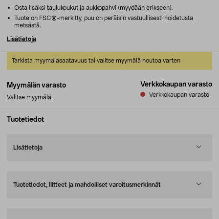
Osta lisäksi taulukoukut ja aukkopahvi (myydään erikseen).
Tuote on FSC®-merkitty, puu on peräisin vastuullisesti hoidetusta
metsästä.
Lisätietoja
Tarkista myymäläsaatavuus tai valitse myymälä noutoa varten
Verkkokaupan varasto
Myymälän varasto
Verkkokaupan varasto
Valitse myymälä
Tuotetiedot
Lisätietoja
Tuotetiedot, liitteet ja mahdolliset varoitusmerkinnät