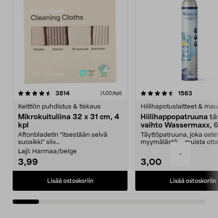
4.5viidestä
arvostelut
4.5viidestä
arvostelu
3814
1563
(1,00/kpl)
tähdestä
t
Keittiön puhdistus & tiskaus
Hiilihapotuslaitteet & mau
Mikrokuituliina 32 x 31 cm, 4
Hiilihappopatruuna tä
kpl
vaihto Wassermaxx, 6
Aftonbladetin "itsestään selvä
Täyttöpatruuna, joka ost
suosikki" siiv...
myymälästä – muista ott
patruuna mukaasi m...
Laji:
Harmaa/beige
-
3,99
3,00
Lisää ostoskoriin
Lisää ostoskoriin