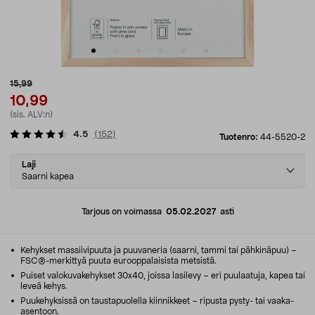
15,99
10,99
(sis. ALV:n)
4.5
(
152
)
Tuotenro:
44-5520-2
Select
Laji
variant
Saarni kapea
Tarjous on voimassa
05.02.2027
asti
Kehykset massiivipuuta ja puuvaneria (saarni, tammi tai pähkinäpuu) –
FSC®-merkittyä puuta eurooppalaisista metsistä.
Puiset valokuvakehykset 30x40, joissa lasilevy – eri puulaatuja, kapea tai
leveä kehys.
Puukehyksissä on taustapuolella kiinnikkeet – ripusta pysty- tai vaaka-
asentoon.