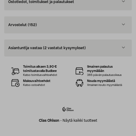
Ostotiedot, toimitukset ja palautukset
Arvostelut
(152)
Asiantuntija vastaa
(2 vastatut kysymykset)
Toimitus alkaen 3,90 €
Ilmainen palautus
toimitustavalla Budbee
myymälään
Katso toimitusvaihtoehdot
365 päivän palautusoikeus
Maksuvaihtoehdot
Nouda myymälästä
Katso ostoehdot
Ilmainen nouto myymälästä
Clas Ohlson
-
Näytä kaikki tuotteet