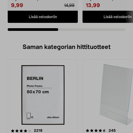
9,99
13,99
14,99
Lisää ostoskoriin
Lisää ostoskoriin
Saman kategorian hittituotteet
4.5 viidestä
arvostelut
4.0 viidestä
arvostelut
2218
245