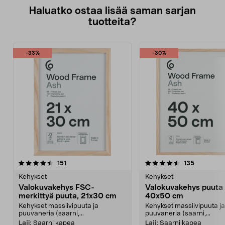
Haluatko ostaa lisää saman sarjan
tuotteita?
-33%
-30%
4.5viidestä
arvostelut
3.5viidestä
arvostelut
151
135
tähdestä
t
Kehykset
Kehykset
Valokuvakehys FSC-
Valokuvakehys puuta
merkittyä puuta, 21x30 cm
40x50 cm
Kehykset massiivipuuta ja
Kehykset massiivipuuta ja
puuvaneria (saarni,...
puuvaneria (saarni,...
Laji:
Saarni kapea
Laji:
Saarni kapea