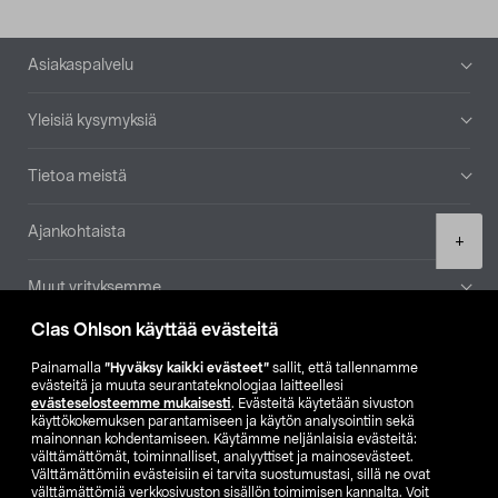
Alatunniste
Asiakaspalvelu
Yleisiä kysymyksiä
Tietoa meistä
Ajankohtaista
Product
+
quantity
Muut yrityksemme
Clas Ohlson käyttää evästeitä
Etsi myymälä
Painamalla
”Hyväksy kaikki evästeet”
sallit, että tallennamme
evästeitä ja muuta seurantateknologiaa laitteellesi
SE
NO
FI
evästeselosteemme mukaisesti
. Evästeitä käytetään sivuston
käyttökokemuksen parantamiseen ja käytön analysointiin sekä
FI
SV
mainonnan kohdentamiseen. Käytämme neljänlaisia evästeitä:
välttämättömät, toiminnalliset, analyyttiset ja mainosevästeet.
Välttämättömiin evästeisiin ei tarvita suostumustasi, sillä ne ovat
välttämättömiä verkkosivuston sisällön toimimisen kannalta. Voit