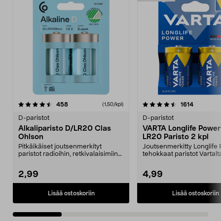
4.5 viidestä
arvostelut
5.0 viidestä
arvostelu
458
1614
(1,50/kpl)
tähdestä
t
D-paristot
D-paristot
Alkaliparisto D/LR20 Clas
VARTA Longlife Power
Ohlson
LR20 Paristo 2 kpl
Pitkäikäiset joutsenmerkityt
Joutsenmerkitty Longlife
paristot radioihin, retkivalaisimiin
tehokkaat paristot Vartalt
ja leluihin. T...
D-/LR20-paristo, 2...
2,99
4,99
Lisää ostoskoriin
Lisää ostoskoriin