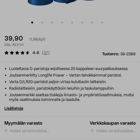
39,90
(1,99/kpl)
(sis. ALV:n)
4.6
(
37
)
Tuotenro:
39-2388
Luotettavia D-paristoja edullisessa 20 kappaleen suurpakkauksessa.
Joutsenmerkitty Longlife Power – Vartan tehokkaimmat paristot.
Varta D/LR20-paristot paljon virtaa kuluttaviin laitteisiin.
Radiolaitteisiin, paristokäyttöisiin leluihin ja taskulamppuihin.
Joutsenmerkki asettaa tiukkoja ilmasto- ja ympäristövaatimuksia, mutta
myös vaatimuksia toiminnalle ja laadulle.
Lisätietoja
Myymälän varasto
Verkkokaupan varasto
Hakee varastosaldoa...
Hakee varastosaldoa...