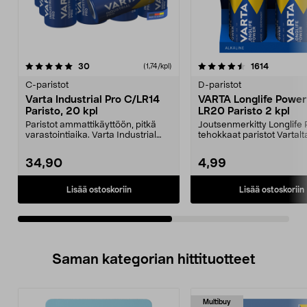
4.5viidestä
arvostelut
5.0viidestä
arvostelu
30
1614
(1,74/kpl)
tähdestä
t
C-paristot
D-paristot
Varta Industrial Pro C/LR14
VARTA Longlife Power
Paristo, 20 kpl
LR20 Paristo 2 kpl
Paristot ammattikäyttöön, pitkä
Joutsenmerkitty Longlife
varastointiaika. Varta Industrial
tehokkaat paristot Vartalt
Pro – luotetta...
D-/LR20-paristo, 2...
34,90
4,99
Lisää ostoskoriin
Lisää ostoskoriin
Saman kategorian hittituotteet
Multibuy