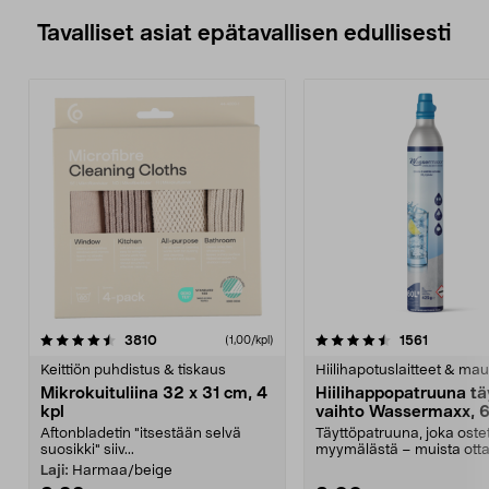
Tavalliset asiat epätavallisen edullisesti
4.5viidestä
arvostelut
4.5viidestä
arvostelu
3810
1561
(1,00/kpl)
tähdestä
t
Keittiön puhdistus & tiskaus
Hiilihapotuslaitteet & mau
Mikrokuituliina 32 x 31 cm, 4
Hiilihappopatruuna tä
kpl
vaihto Wassermaxx, 6
Aftonbladetin "itsestään selvä
Täyttöpatruuna, joka ost
suosikki" siiv...
myymälästä – muista ott
patruuna mukaasi m...
Laji:
Harmaa/beige