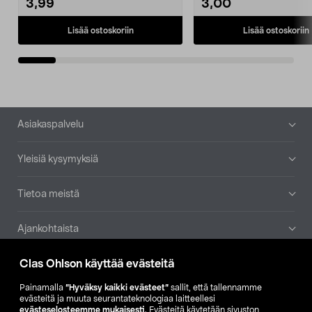
3,99
3,00
Lisää ostoskoriin
Lisää ostoskoriin
Alatunniste
Asiakaspalvelu
Yleisiä kysymyksiä
Tietoa meistä
Ajankohtaista
Clas Ohlson käyttää evästeitä
Muut yrityksemme
Painamalla
”Hyväksy kaikki evästeet”
sallit, että tallennamme
Etsi myymälä
evästeitä ja muuta seurantateknologiaa laitteellesi
evästeselosteemme mukaisesti
. Evästeitä käytetään sivuston