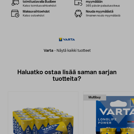
toimitustavalla Budbee
myymälään
Katso toimitusvaihtoehdot
365 päivän palautusoikeus
Maksuvaihtoehdot
Nouda myymälästä
Katso ostoehdot
Ilmainen nouto myymälästä
Varta
-
Näytä kaikki tuotteet
Haluatko ostaa lisää saman sarjan
tuotteita?
Multibuy