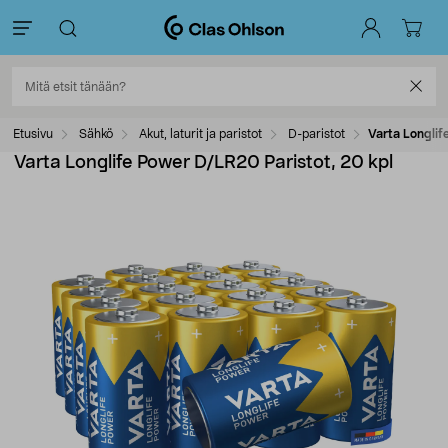
Etusivu
Sähkö
Akut, laturit ja paristot
D-paristot
Varta Longlif
Varta Longlife Power D/LR20 Paristot, 20 kpl