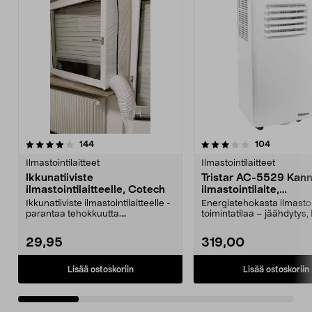
3.5 viidestä
arvostelut
3.5 viidestä
arvostelut
144
104
tähdestä
t
Ilmastointilaitteet
Ilmastointilaitteet
Ikkunatiiviste
Tristar AC-5529 Kann
ilmastointilaitteelle, Cotech
ilmastointilaite,
ilmanviilennin poistop
Ikkunatiiviste ilmastointilaitteelle -
Energiatehokasta ilmastoi
25 m2
parantaa tehokkuutta.
toimintatilaa – jäähdytys,
Ilmastointilaitteen...
ja tuuletus....
29,95
319,00
Lisää ostoskoriin
Lisää ostoskoriin