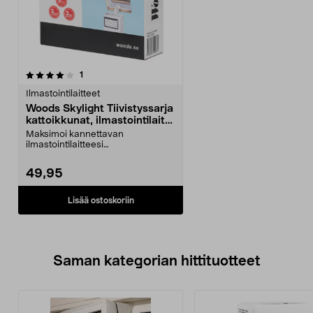
arvostelut
1
Ilmastointilaitteet
Woods Skylight Tiivistyssarja
kattoikkunat, ilmastointilaite
WAC WK3
Maksimoi kannettavan
ilmastointilaitteesi
jäähdytyskapasiteetin. Skylight
WAC_WK...
49,95
Lisää ostoskoriin
Saman kategorian hittituotteet