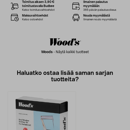
Toimitus alkaen 3,90 €
Ilmainen palautus
toimitustavalla Budbee
myymälään
Katso toimitusvaihtoehdot
365 päivän palautusoikeus
Maksuvaihtoehdot
Nouda myymälästä
Katso ostoehdot
Ilmainen nouto myymälästä
Woods
-
Näytä kaikki tuotteet
Haluatko ostaa lisää saman sarjan
tuotteita?