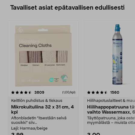
Tavalliset asiat epätavallisen edullisesti
4.5viidestä
arvostelut
4.5viidestä
arvostel
3809
1560
(1,00/kpl)
tähdestä
t
Keittiön puhdistus & tiskaus
Hiilihapotuslaitteet & mau
Mikrokuituliina 32 x 31 cm, 4
Hiilihappopatruuna tä
kpl
vaihto Wassermaxx, 6
Aftonbladetin "itsestään selvä
Täyttöpatruuna, joka ost
suosikki" siiv...
myymälästä – muista ott
patruuna mukaasi m...
Laji:
Harmaa/beige