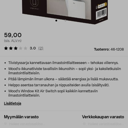
59,00
(sis. ALV:n)
3.0
(
2
)
Tuotenro:
46-1208
Tiivistyssarja kannettavaan ilmastointilaitteeseen – tehokas viilennys.
Wood's-ikkunatiiviste tavallisiin ikkunoihin – sopii yksi- ja kaksiletkuisiin
ilmastointilaitteisiin.
Pitää lämpimän ilman ulkona – säästää energiaa ja lisää mukavuutta.
Helppo asentaa tarranauhan ja nippusiteiden avulla (sisältyvät).
Wood's Window Kit Air Switch sopii kaikkiin kannettaviin
ilmastointilaitteisiin.
Lisätietoja
Myymälän varasto
Verkkokaupan varasto
Hakee varastosaldoa...
Hakee varastosaldoa...