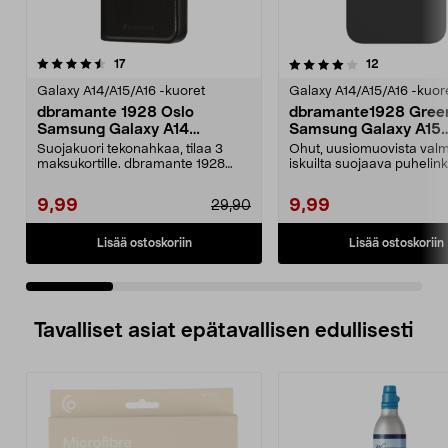
4.0 viidestä
arvostelut
arvostelut
17
12
0.0 viidestä
tähdestä
t
Galaxy A14/A15/A16 -kuoret
Galaxy A14/A15/A16 -kuor
dbramante 1928 Oslo
dbramante1928 Gree
Samsung Galaxy A14
Samsung Galaxy A15
Lompakkokotelo
Suojakuori
Suojakuori tekonahkaa, tilaa 3
Ohut, uusiomuovista valmi
maksukortille. dbramante 1928
iskuilta suojaava puhelink
Oslo – iskuilta suo...
dbramante1928...
9,99
9,99
29,90
Lisää ostoskoriin
Lisää ostoskoriin
Tavalliset asiat epätavallisen edullisesti