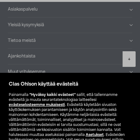
Alatunniste
Asiakaspalvelu
Yleisiä kysymyksiä
Tietoa meistä
Ajankohtaista
Product
+
quantity
Muut yrityksemme
Clas Ohlson käyttää evästeitä
Etsi myymälä
Painamalla
”Hyväksy kaikki evästeet”
sallit, että tallennamme
evästeitä ja muuta seurantateknologiaa laitteellesi
SE
NO
FI
evästeselosteemme mukaisesti
. Evästeitä käytetään sivuston
käyttökokemuksen parantamiseen ja käytön analysointiin sekä
FI
SV
mainonnan kohdentamiseen. Käytämme neljänlaisia evästeitä:
välttämättömät, toiminnalliset, analyyttiset ja mainosevästeet.
Välttämättömiin evästeisiin ei tarvita suostumustasi, sillä ne ovat
välttämättömiä verkkosivuston sisällön toimimisen kannalta. Voit
halutessasi muuttaa asetuksiasi painamalla
Asetukset
. Evästeiden
hyväksyminen on vapaaehtoista. Voit perua suostumuksesi milloin