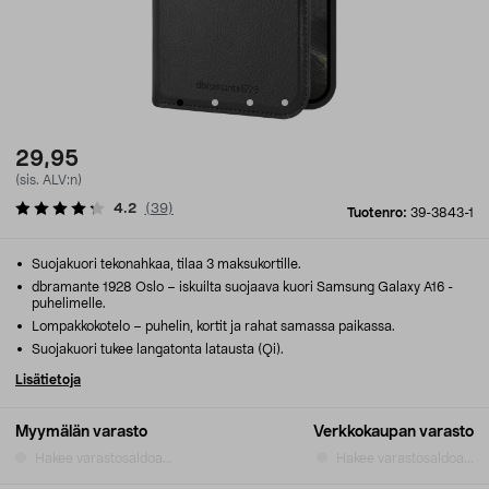
29,95
(sis. ALV:n)
4.2
(
39
)
Tuotenro:
39-3843-1
Suojakuori tekonahkaa, tilaa 3 maksukortille.
dbramante 1928 Oslo – iskuilta suojaava kuori Samsung Galaxy A16 -
puhelimelle.
Lompakkokotelo – puhelin, kortit ja rahat samassa paikassa.
Suojakuori tukee langatonta latausta (Qi).
Lisätietoja
Myymälän varasto
Verkkokaupan varasto
Hakee varastosaldoa...
Hakee varastosaldoa...