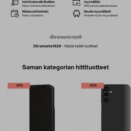
toimitustavalla Budbee
myymälään
Katso toimitusvaihtoehdot
365 päivän palautusoikeus
Maksuvaihtoehdot
Nouda myymälästä
Katso ostoehdot
Ilmainen nouto myymälästä
Dbramante1928
-
Näytä kaikki tuotteet
Saman kategorian hittituotteet
-67%
-50%