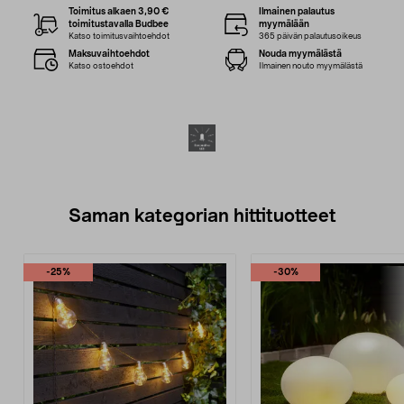
Toimitus alkaen 3,90 €
Ilmainen palautus
toimitustavalla Budbee
myymälään
Katso toimitusvaihtoehdot
365 päivän palautusoikeus
Maksuvaihtoehdot
Nouda myymälästä
Katso ostoehdot
Ilmainen nouto myymälästä
Saman kategorian hittituotteet
-25%
-30%