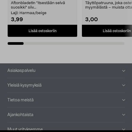
Aftonbladetin "itsestään selvä
Täyttöpatruuna, joka ost
suosikki" siiv...
myymälästä – muista ott
patruuna mukaasi m...
Laji:
Harmaa/beige
3,99
3,00
Lisää ostoskoriin
Lisää ostoskoriin
Alatunniste
Asiakaspalvelu
Yleisiä kysymyksiä
Tietoa meistä
Ajankohtaista
Muut yrityksemme