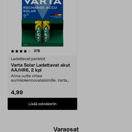
arvostelut
378
Ladattavat paristot
Varta Solar Ladattavat akut
AA/HR6, 2 kpl
Anna uutta virtaa
aurinkokennovalaisimille. Varta
Solar AA-akut aurinkokennovala...
4,99
Lisää ostoskoriin
Varaosat