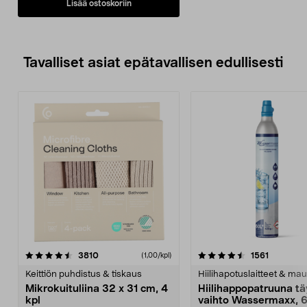
Lisää ostoskoriin
Tavalliset asiat epätavallisen edullisesti
4.5viidestä
arvostelut
4.5viidestä
arvostelu
3810
1561
(1,00/kpl)
tähdestä
t
Keittiön puhdistus & tiskaus
Hiilihapotuslaitteet & mau
Mikrokuituliina 32 x 31 cm, 4
Hiilihappopatruuna tä
kpl
vaihto Wassermaxx, 6