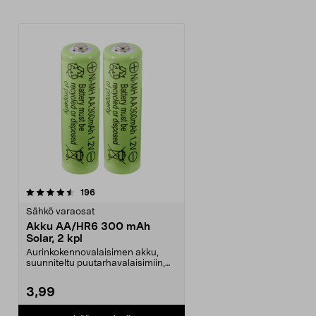
arvostelut
196
Sähkö varaosat
Akku AA/HR6 300 mAh
Solar, 2 kpl
Aurinkokennovalaisimen akku,
suunniteltu puutarhavalaisimiin,
jotka toimivat aur...
3,99