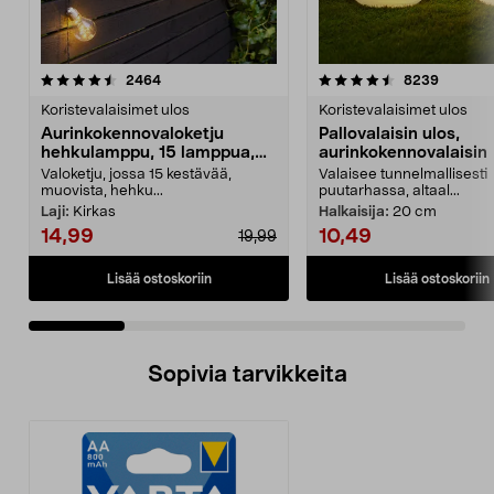
4.5 viidestä
arvostelut
4.5 viidestä
arvostel
2464
8239
tähdestä
t
Koristevalaisimet ulos
Koristevalaisimet ulos
Aurinkokennovaloketju
Pallovalaisin ulos,
hehkulamppu, 15 lamppua,
aurinkokennovalaisin
7,2 m
Valoketju, jossa 15 kestävää,
Valaisee tunnelmallisesti
muovista, hehku...
puutarhassa, altaal...
Laji:
Kirkas
Halkaisija:
20 cm
14,99
10,49
19,99
Lisää ostoskoriin
Lisää ostoskoriin
Sopivia tarvikkeita