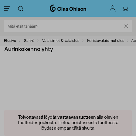
Etusivu
Sähkö
Valaisimet & valaistus
Koristevalaisimet ulos
Au
Aurinkokennolyhty
Toivottavasti löydät
vastaavan tuotteen
alla olevien
tuotteiden joukosta.
Tietoa poistuneesta tuotteesta
löydät alempaa tältä sivulta.