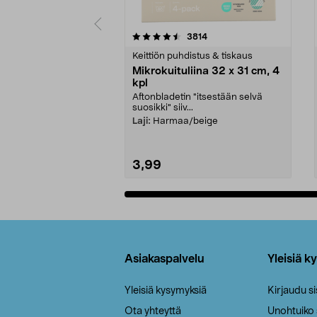
5viidestä
4.5viidestä
arvostelut
3814
tähdestä
tähdestä
Keittiön puhdistus & tiskaus
Mikrokuituliina 32 x 31 cm, 4
kpl
Aftonbladetin "itsestään selvä
suosikki" siiv...
Laji:
Harmaa/beige
3,99
Lisää ostoskoriin
Alatunniste
Asiakaspalvelu
Yleisiä k
Yleisiä kysymyksiä
Kirjaudu s
Ota yhteyttä
Unohtuiko