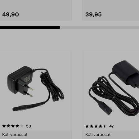
49,90
39,95
4.5viidestä
arvostelut
4.5viidestä
arvostelut
53
47
tähdestä
Koti varaosat
Koti varaosat