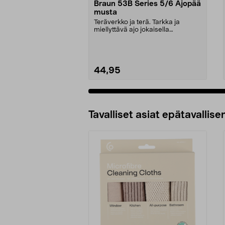
Braun 53B Series 5/6 Ajopää
musta
Teräverkko ja terä. Tarkka ja
miellyttävä ajo jokaisella
kerralla.Partakoneisiin...
44,95
Katso Vaihtoehdot
Tavalliset asiat epätavallisen