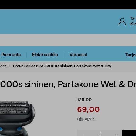
Ter
Ki
Pienrauta
Elektroniikka
Varaosat
Tarjo
neet
Braun Series 5 51-B1000s sininen, Partakone Wet & Dry
1000s sininen, Partakone Wet & D
129,00
69,00
(sis. ALV:n)
Product