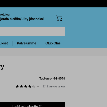
vetuloa
rjaudu sisään/Liity jäseneksi
ukset
Palvelumme
Club Clas
ry
Tuotenro:
44-9579
242
arvostelua
Lisää ostoskoriin
(1)