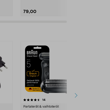
79,00
69,00
3.0viidestä
arvostelut
14
1
tähdestä
tähdestä
Partaterät & vaihtoterät
Partaterät & v