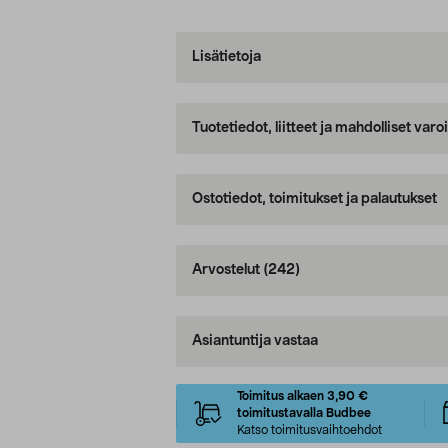
Lisätietoja
Tuotetiedot, liitteet ja mahdolliset var
Ostotiedot, toimitukset ja palautukset
Arvostelut
(242)
Asiantuntija vastaa
Toimitus alkaen 3,90 €
toimitustavalla Budbee
Katso toimitusvaihtoehdot