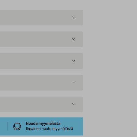
Nouda myymälästä
Ilmainen nouto myymälästä