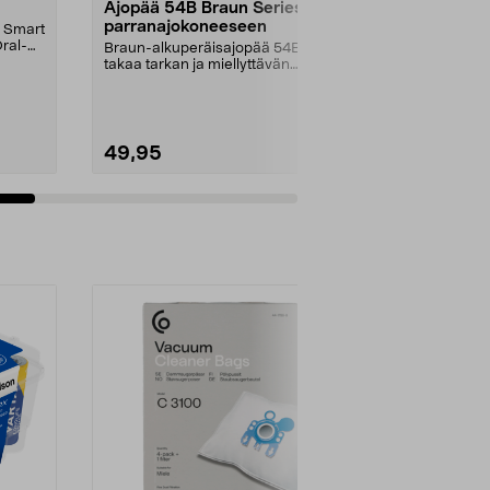
Ajopää 54B Braun Series 5 -
Ajopää 53B
parranajokoneeseen
Braun Seri
n Smart
Oral-
Braun-alkuperäisajopää 54B –
Sopii Braun Se
takaa tarkan ja miellyttävän
partakoneisii
parranajon. Vaihda ter...
vastaa Brauni
49,95
31,90
Lisää ostoskoriin
Lisää