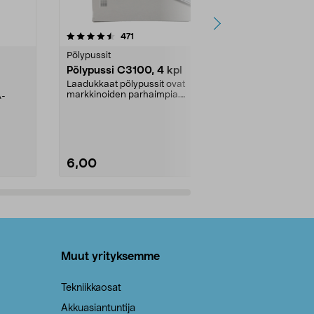
4.5viidestä
arvostelut
4.5
471
6
tähdestä
tähdestä
Pölypussit
Kierrätys & ro
Pölypussi C3100, 4 kpl
Roskapussi,
kahvat, 30 l
Laadukkaat pölypussit ovat
markkinoiden parhaimpia.
A-
Testivoittaja 
Kestävä, jopa 50 % suurempi ...
roskapussi u
Roskapussi, jo
6,00
2,00
Lisää ostoskoriin
Lisää
Muut yrityksemme
Tekniikkaosat
Akkuasiantuntija