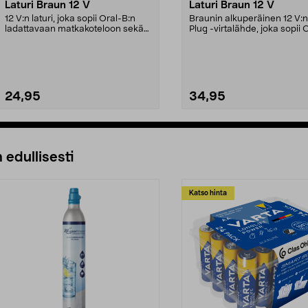
Laturi Braun 12 V
Laturi Braun 12 V
12 V:n laturi, joka sopii Oral-B:n
Braunin alkuperäinen 12 V:
ladattavaan matkakoteloon sekä
Plug -virtalähde, joka sopii 
moniin Braunin...
B:n ladattav...
24,95
34,95
Lisää ostoskoriin
Lisää ostoskoriin
 edullisesti
Katso hinta