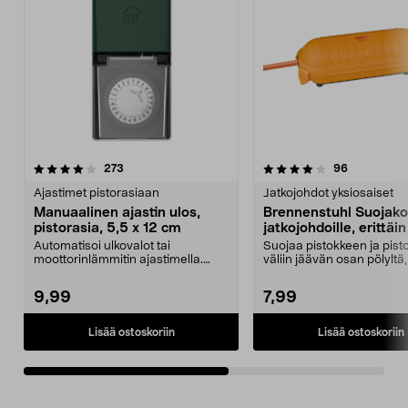
4.0viidestä
arvostelut
4.5viidestä
arvostelut
273
96
tähdestä
t
Ajastimet pistorasiaan
Jatkojohdot yksiosaiset
Manuaalinen ajastin ulos,
Brennenstuhl Suojako
pistorasia, 5,5 x 12 cm
jatkojohdoille, erittäin
Automatisoi ulkovalot tai
Suojaa pistokkeen ja pist
moottorinlämmitin ajastimella.
väliin jäävän osan pölyltä,
Manuaalinen ajastin ulk...
ja lumelta...
9,99
7,99
Lisää ostoskoriin
Lisää ostoskoriin