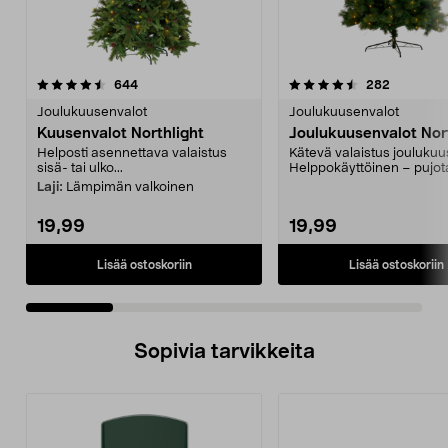
4.5 viidestä
arvostelut
4.0 viidestä
arvostelut
644
282
tähdestä
t
Joulukuusenvalot
Joulukuusenvalot
Kuusenvalot Northlight
Joulukuusenvalot Nor
Helposti asennettava valaistus
Kätevä valaistus jouluku
sisä- tai ulko...
Helppokäyttöinen – pujo
LED-valoketjun r...
Laji:
Lämpimän valkoinen
19,99
19,99
Lisää ostoskoriin
Lisää ostoskoriin
Sopivia tarvikkeita