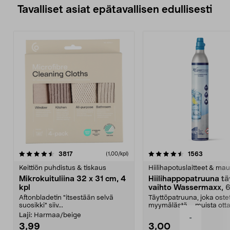
Tavalliset asiat epätavallisen edullisesti
4.5viidestä
arvostelut
4.5viidestä
arvostelu
3817
1563
(1,00/kpl)
tähdestä
t
Keittiön puhdistus & tiskaus
Hiilihapotuslaitteet & mau
Mikrokuituliina 32 x 31 cm, 4
Hiilihappopatruuna tä
kpl
vaihto Wassermaxx, 6
Aftonbladetin "itsestään selvä
Täyttöpatruuna, joka ost
suosikki" siiv...
myymälästä – muista ott
patruuna mukaasi m...
Laji:
Harmaa/beige
-
3,99
3,00