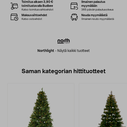
Toimitus alkaen 3,90 €
Ilmainen palautus
toimitustavalla Budbee
myymälään
Katso toimitusvaihtoehdot
365 päivän palautusoikeus
Maksuvaihtoehdot
Nouda myymälästä
Katso ostoehdot
Ilmainen nouto myymälästä
Northlight
-
Näytä kaikki tuotteet
Saman kategorian hittituotteet