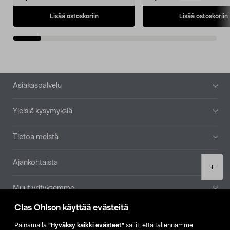
Lisää ostoskoriin
Lisää ostoskoriin
Alatunniste
Asiakaspalvelu
Yleisiä kysymyksiä
Tietoa meistä
Ajankohtaista
Product
+
quantity
Muut yrityksemme
Clas Ohlson käyttää evästeitä
Etsi myymälä
Painamalla
”Hyväksy kaikki evästeet”
sallit, että tallennamme