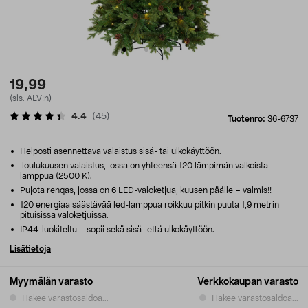
19,99
(sis. ALV:n)
4.4
(
45
)
Tuotenro:
36-6737
Helposti asennettava valaistus sisä- tai ulkokäyttöön.
Joulukuusen valaistus, jossa on yhteensä 120 lämpimän valkoista
lamppua (2500 K).
Pujota rengas, jossa on 6 LED-valoketjua, kuusen päälle – valmis!!
120 energiaa säästävää led-lamppua roikkuu pitkin puuta 1,9 metrin
pituisissa valoketjuissa.
IP44-luokiteltu – sopii sekä sisä- että ulkokäyttöön.
Lisätietoja
Myymälän varasto
Verkkokaupan varasto
Hakee varastosaldoa...
Hakee varastosaldoa...