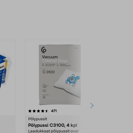
4.5viidestä
arvostelut
4.5
471
6
tähdestä
tähdestä
Pölypussit
Kierrätys & ro
Pölypussi C3100, 4 kpl
Roskapussi,
kahvat, 30 l
Laadukkaat pölypussit ovat