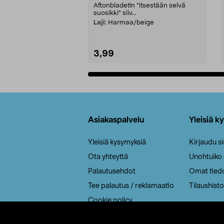
Aftonbladetin "itsestään selvä
suosikki" siiv...
Laji:
Harmaa/beige
3,99
Lisää ostoskoriin
Alatunniste
Asiakaspalvelu
Yleisiä k
Yleisiä kysymyksiä
Kirjaudu s
Ota yhteyttä
Unohtuiko
Palautusehdot
Omat tied
Tee palautus / reklamaatio
Tilaushisto
Cookie policy
Toimitustavat