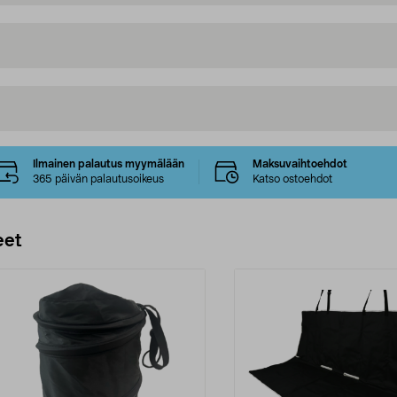
Ilmainen palautus myymälään
Maksuvaihtoehdot
365 päivän palautusoikeus
Katso ostoehdot
eet