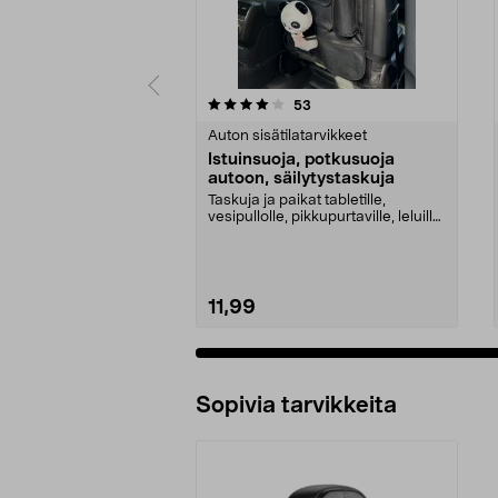
0 viidestä
4.5 viidestä
arvostelut
53
tähdestä
tähdestä
Auton sisätilatarvikkeet
Istuinsuoja, potkusuoja
autoon, säilytystaskuja
Taskuja ja paikat tabletille,
vesipullolle, pikkupurtaville, leluille
jne. Potku...
11,99
Sopivia tarvikkeita