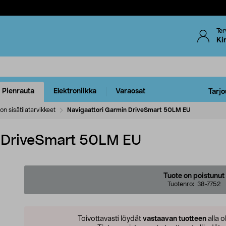
Ter
Ki
Pienrauta
Elektroniikka
Varaosat
Tarjo
on sisätilatarvikkeet
Navigaattori Garmin DriveSmart 50LM EU
n DriveSmart 50LM EU
Tuote on poistunut
Tuotenro:
38-7752
Toivottavasti löydät
vastaavan tuotteen
alla o