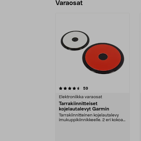
Varaosat
5viidestä
4.5viidestä
arvostelut
59
tähdestä
tähdestä
Elektroniikka varaosat
Tarrakiinnitteiset
kojelautalevyt Garmin
Tarrakiinnitteinen kojelautalevy
imukuppikiinnikkeelle. 2 eri kokoa,
89 mm ja 66...