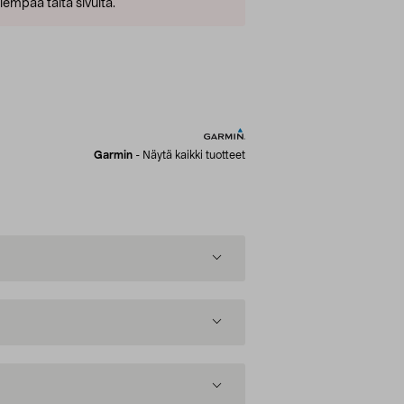
empaa tältä sivulta.
Garmin
-
Näytä kaikki tuotteet