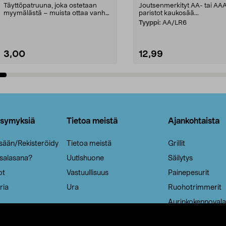
Täyttöpatruuna, joka ostetaan
Joutsenmerkityt AA- tai AA
myymälästä – muista ottaa vanha
paristot kaukosää...
patruuna mukaasi m...
Tyyppi:
AA/LR6
3,00
12,99
Lisää ostoskoriin
Lisää ostoskoriin
ysymyksiä
Tietoa meistä
Ajankohtaista
isään/Rekisteröidy
Tietoa meistä
Grillit
 salasana?
Uutishuone
Säilytys
ot
Vastuullisuus
Painepesurit
ria
Ura
Ruohotrimmerit
Aurinkokennovala