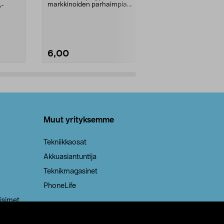
markkinoiden parhaimpia.
A-
Testivoittaja 
Kestävä, jopa 50 % suurempi ...
roskapussi u
Roskapussi, jo
6,00
2,00
Lisää ostoskoriin
Lisää
Muut yrityksemme
Tekniikkaosat
Akkuasiantuntija
Teknikmagasinet
PhoneLife
isimet