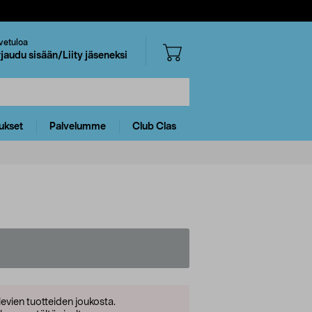
vetuloa
rjaudu sisään/Liity jäseneksi
ukset
Palvelumme
Club Clas
levien tuotteiden joukosta.