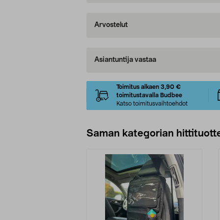
Arvostelut
Asiantuntija vastaa
Toimitus alkaen 3,90 €
toimitustavalla Budbee
Katso toimitusvaihtoehdot
Saman kategorian hittituott