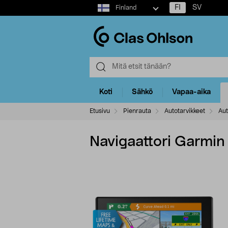
Select
FI
SV
Finland
market
Koti
Sähkö
Vapaa-aika
Etusivu
Pienrauta
Autotarvikkeet
Aut
Navigaattori Garmi