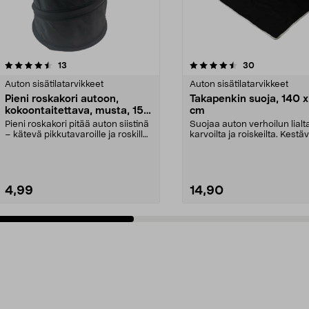
4.5 viidestä
arvostelut
4.5 viidestä
arvostelut
13
30
tähdestä
Auton sisätilatarvikkeet
Auton sisätilatarvikkeet
Pieni roskakori autoon,
Takapenkin suoja, 140 x
kokoontaitettava, musta, 15 x
cm
20 cm
Pieni roskakori pitää auton siistinä
Suojaa auton verhoilun lialt
– kätevä pikkutavaroille ja roskille.
karvoilta ja roiskeilta. Kestäv
Kokoo...
vedenpitävä t...
4,99
14,90