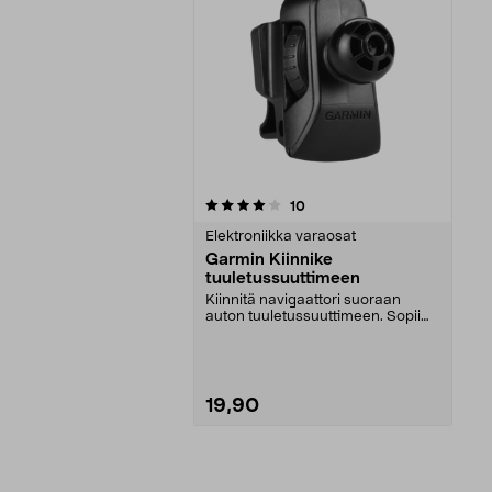
0viidestä
arvostelut
10
tähdestä
Elektroniikka varaosat
Garmin Kiinnike
tuuletussuuttimeen
Kiinnitä navigaattori suoraan
auton tuuletussuuttimeen. Sopii
useimpiin Garminin...
19,90
Lisää ostoskoriin