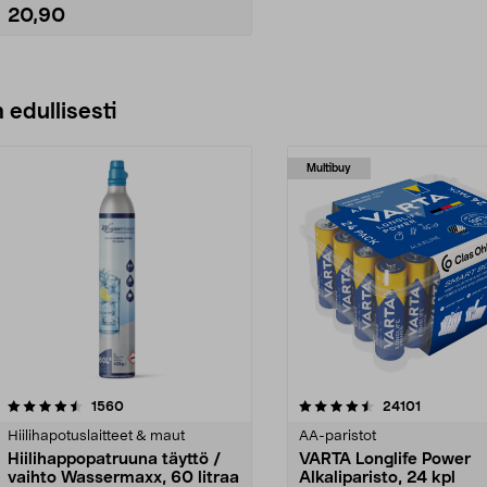
20,90
Lisää ostoskoriin
 edullisesti
Multibuy
4.5viidestä
arvostelut
4.5viidestä
arvostelut
1560
24101
tähdestä
Hiilihapotuslaitteet & maut
AA-paristot
Hiilihappopatruuna täyttö /
VARTA Longlife Power
vaihto Wassermaxx, 60 litraa
Alkaliparisto, 24 kpl