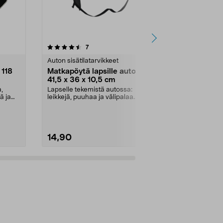
4.5 viidestä
arvostelut
4.5
7
3
tähdestä
tähdestä
Auton sisätilatarvikkeet
Auton sisätila
 118
Matkapöytä lapsille autoon,
Kokoontait
41,5 x 36 x 10,5 cm
tavaratilala
litraa
a,
Lapselle tekemistä autossa:
Järjestä tavara
ä ja
leikkejä, puuhaa ja välipalaa.
omalla paikal
Kätevä matkapöytä muu...
tavaratilassa.
14,90
7,99