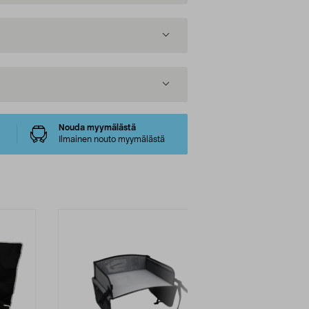
Nouda myymälästä
Ilmainen nouto myymälästä