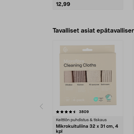
12,99
Lisää ostoskoriin
Tavalliset asiat epätavallisen
5viidestä
4.5viidestä
arvostelut
3809
tähdestä
tähdestä
Keittiön puhdistus & tiskaus
Mikrokuituliina 32 x 31 cm, 4
kpl