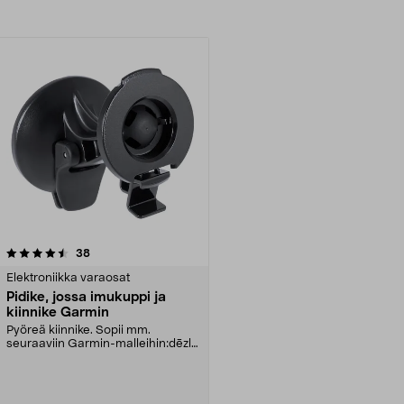
arvostelut
38
Elektroniikka varaosat
Pidike, jossa imukuppi ja
kiinnike Garmin
Pyöreä kiinnike. Sopii mm.
seuraaviin Garmin-malleihin:dēzl™
570LMTdēzl™ 570LMT-...