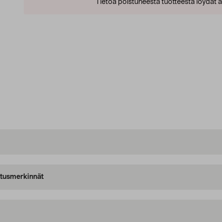
Tietoa poistuneesta tuotteesta löydät al
oitusmerkinnät