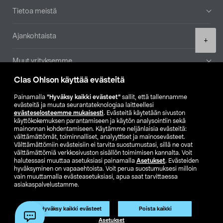
Tietoa meistä
Ajankohtaista
Product
+
quantity
Muut yrityksemme
Clas Ohlson käyttää evästeitä
Etsi myymälä
Painamalla
”Hyväksy kaikki evästeet”
sallit, että tallennamme
evästeitä ja muuta seurantateknologiaa laitteellesi
SE
NO
FI
evästeselosteemme mukaisesti
. Evästeitä käytetään sivuston
käyttökokemuksen parantamiseen ja käytön analysointiin sekä
FI
SV
mainonnan kohdentamiseen. Käytämme neljänlaisia evästeitä:
välttämättömät, toiminnalliset, analyyttiset ja mainosevästeet.
Välttämättömiin evästeisiin ei tarvita suostumustasi, sillä ne ovat
välttämättömiä verkkosivuston sisällön toimimisen kannalta. Voit
halutessasi muuttaa asetuksiasi painamalla
Asetukset
. Evästeiden
hyväksyminen on vapaaehtoista. Voit perua suostumuksesi milloin
vain muuttamalla evästeasetuksiasi, apua saat tarvittaessa
asiakaspalvelustamme.
Club Clas
Ostoehdot
Tietosuojaseloste
Näytä hinnat ilman ALV:a
Hyväksy kaikki evästeet
Poista kaikki
Lisää ostoskoriin
(1)
Asetukset