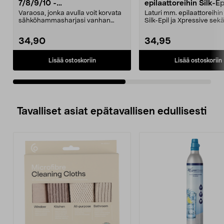
7/8/9/10 -
epilaattoreihin Silk-Epi
sähköhammasharjaan
Xpressive
Varaosa, jonka avulla voit korvata
Laturi mm. epilaattoreihi
sähköhammasharjasi vanhan
Silk-Epil ja Xpressive sek
laturin. Voit myös ...
B:n ladattavaa...
34,90
34,95
Lisää ostoskoriin
Lisää ostoskoriin
Tavalliset asiat epätavallisen edullisesti