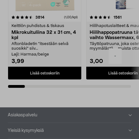
4.5viidestä
arvostelut
4.5viidestä
arvostelu
3814
1561
(1,00/kpl)
tähdestä
t
Keittiön puhdistus & tiskaus
Hiilihapotuslaitteet & mau
Mikrokuituliina 32 x 31 cm, 4
Hiilihappopatruuna tä
kpl
vaihto Wassermaxx, 6
Aftonbladetin "itsestään selvä
Täyttöpatruuna, joka ost
suosikki" siiv...
myymälästä – muista ott
patruuna mukaasi m...
Laji:
Harmaa/beige
-
3,99
3,00
Lisää ostoskoriin
Lisää ostoskoriin
Alatunniste
Asiakaspalvelu
Yleisiä kysymyksiä