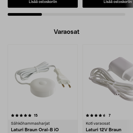
Lisää ostoskoriin
Lisää ostoskoriin
Varaosat
4.5viidestä
arvostelut
5.0viidestä
arvostelut
15
7
tähdestä
t
Sähköhammasharjat
Koti varaosat
Laturi Braun Oral-B iO
Laturi 12V Braun