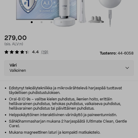
279,00
(sis. ALV:n)
4.4
(
19
)
Tuotenro:
44-6058
Select
Väri
variant
Valkoinen
Edistynyt tekoälytekniikka ja mikrovärähtelevä harjaspää tuottavat
täydellisen puhdistustuloksen.
Oral-B iO 9s – valitse kielen puhdistus, ikenien hoito, erittäin
hellävarainen puhdistus, tehokas puhdistus, valkaiseva puhdistus,
hellävarainen puhdistus tai päivittäinen puhdistus.
Helppokäyttöinen interaktiivinen värinäyttö ja paineentunnistin.
Sähköhammasharjan mukana 2 harjaspäätä (Ultimate Clean, Gentle
Care).
Mukana magneettinen laturi ja kompakti matkakotelo.