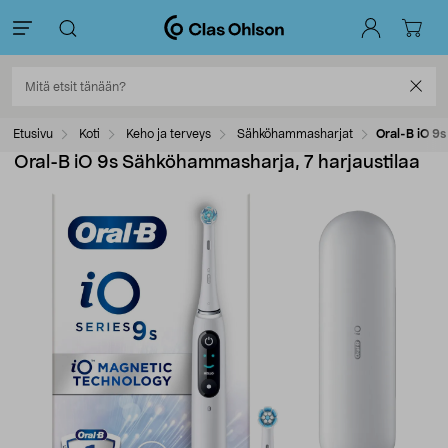
Etusivu
Koti
Keho ja terveys
Sähköhammasharjat
Oral-B iO 9s
Oral-B iO 9s Sähköhammasharja, 7 harjaustilaa