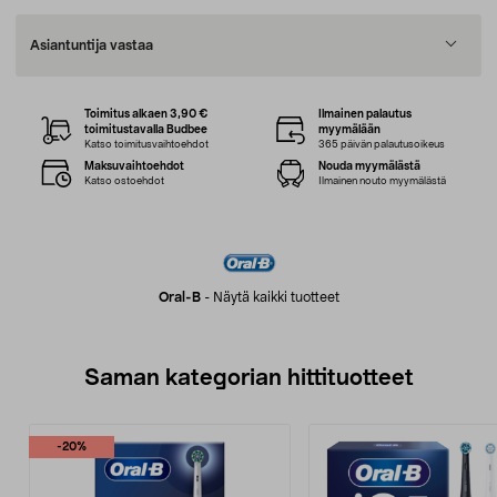
Asiantuntija vastaa
Toimitus alkaen 3,90 €
Ilmainen palautus
toimitustavalla Budbee
myymälään
Katso toimitusvaihtoehdot
365 päivän palautusoikeus
Maksuvaihtoehdot
Nouda myymälästä
Katso ostoehdot
Ilmainen nouto myymälästä
Oral-B
-
Näytä kaikki tuotteet
Saman kategorian hittituotteet
-20%