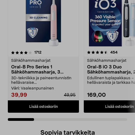
4.5 viidestä
arvostelut
4.5 viidestä
arvostelut
1712
454
tähdestä
t
Sähköhammasharjat
Sähköhammasharjat
Oral-B Pro Series 1
Oral-B iO 3 Duo
Sähköhammasharja, 3
Sähköhammasharja, 2
harjaustilaa
3D-tekniikka ja paineentunnistin
Edullinen tuplapakkaus –
hellävaraise...
hellävaraista ja tarkkaa h
mikrovärähtelyn avul...
Väri:
Vaaleanpunainen
39,99
169,00
49,95
Lisää ostoskoriin
Lisää ostoskoriin
Sopivia tarvikkeita