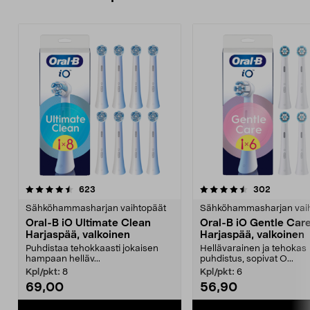
4.5viidestä
arvostelut
4.5viidestä
arvostelu
623
302
tähdestä
t
Sähköhammasharjan vaihtopäät
Sähköhammasharjan vai
Oral-B iO Ultimate Clean
Oral-B iO Gentle Car
Harjaspää, valkoinen
Harjaspää, valkoinen
Puhdistaa tehokkaasti jokaisen
Hellävarainen ja tehokas
hampaan helläv...
puhdistus, sopivat O...
Kpl/pkt:
8
Kpl/pkt:
6
69,00
56,90