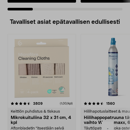
Tavalliset asiat epätavallisen edullisesti
4.5viidestä
arvostelut
4.5viidestä
arvostel
3809
1560
(1,00/kpl)
tähdestä
t
Keittiön puhdistus & tiskaus
Hiilihapotuslaitteet & mau
Mikrokuituliina 32 x 31 cm, 4
Hiilihappopatruuna tä
kpl
vaihto Wassermaxx, 6
Aftonbladetin "itsestään selvä
Täyttöpatruuna, joka ost
-