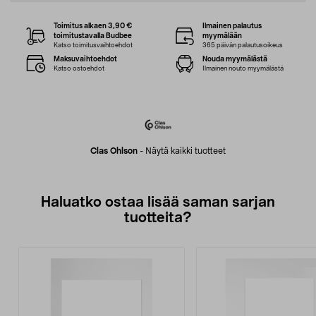
Toimitus alkaen 3,90 €
Ilmainen palautus
toimitustavalla Budbee
myymälään
Katso toimitusvaihtoehdot
365 päivän palautusoikeus
Maksuvaihtoehdot
Nouda myymälästä
Katso ostoehdot
Ilmainen nouto myymälästä
Clas Ohlson
-
Näytä kaikki tuotteet
Haluatko ostaa lisää saman sarjan
tuotteita?