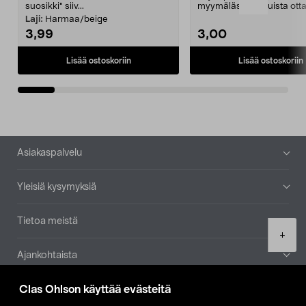
suosikki" siiv...
myymälästä – muista ott
patruuna mukaasi m...
Laji:
Harmaa/beige
3,99
3,00
Lisää ostoskoriin
Lisää ostoskoriin
Alatunniste
Asiakaspalvelu
Yleisiä kysymyksiä
Tietoa meistä
Product
+
quantity
Ajankohtaista
Clas Ohlson käyttää evästeitä
Muut yrityksemme