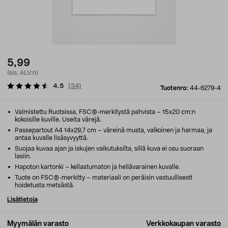
5,99
(sis. ALV:n)
4.5
(
34
)
Tuotenro:
44-6279-4
Valmistettu Ruotsissa, FSC®-merkitystä pahvista – 15x20 cm:n
kokoisille kuville. Useita värejä.
Passepartout A4 14x29,7 cm – väreinä musta, valkoinen ja harmaa, ja
antaa kuvalle lisäsyvyyttä.
Suojaa kuvaa ajan ja iskujen vaikutuksilta, sillä kuva ei osu suoraan
lasiin.
Hapoton kartonki – kellastumaton ja hellävarainen kuvalle.
Tuote on FSC®-merkitty – materiaali on peräisin vastuullisesti
hoidetusta metsästä.
Lisätietoja
Myymälän varasto
Verkkokaupan varasto