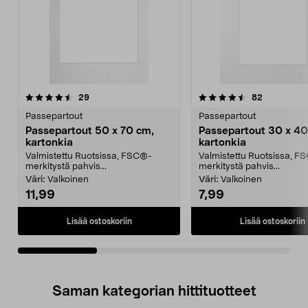
4.5viidestä
arvostelut
4.5viidestä
arvostelut
29
82
tähdestä
t
Passepartout
Passepartout
Passepartout 50 x 70 cm,
Passepartout 30 x 40
kartonkia
kartonkia
Valmistettu Ruotsissa, FSC®-
Valmistettu Ruotsissa, F
merkitystä pahvis...
merkitystä pahvis...
Väri:
Valkoinen
Väri:
Valkoinen
11,99
7,99
Lisää ostoskoriin
Lisää ostoskoriin
Saman kategorian hittituotteet