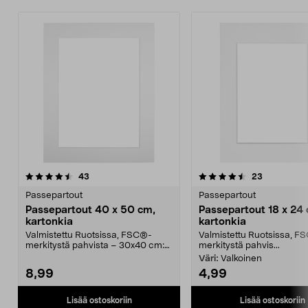
4.5 viidestä
arvostelut
4.5 viidestä
arvostelut
43
23
tähdestä
t
Passepartout
Passepartout
Passepartout 40 x 50 cm,
Passepartout 18 x 24
kartonkia
kartonkia
Valmistettu Ruotsissa, FSC®-
Valmistettu Ruotsissa, F
merkitystä pahvista – 30x40 cm:n
merkitystä pahvis...
kokoisille kuville....
Väri:
Valkoinen
8,99
4,99
Lisää ostoskoriin
Lisää ostoskoriin