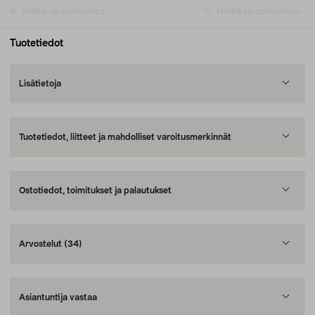
Hakee varastosaldoa...
Hakee varastosaldoa...
Tuotetiedot
Lisätietoja
Tuotetiedot, liitteet ja mahdolliset varoitusmerkinnät
Ostotiedot, toimitukset ja palautukset
Arvostelut
(34)
Asiantuntija vastaa