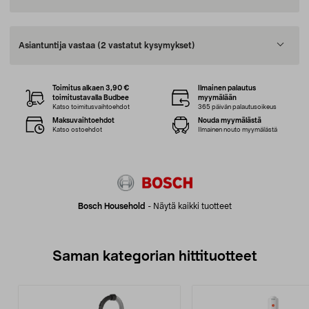
Asiantuntija vastaa
(2 vastatut kysymykset)
Toimitus alkaen 3,90 €
Ilmainen palautus
toimitustavalla Budbee
myymälään
Katso toimitusvaihtoehdot
365 päivän palautusoikeus
Maksuvaihtoehdot
Nouda myymälästä
Katso ostoehdot
Ilmainen nouto myymälästä
Bosch Household
-
Näytä kaikki tuotteet
Saman kategorian hittituotteet