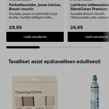
Parkettisuulake, jossa lukitus,
Lukittava lattiasuula
Bosch-imuriin
SilentClean Premium
Suulake, jossa on pehmeä harja
Suulake Bosch-imuriin.
koville, herkille lattiapinnoille,
Yleissuulake, jota voidaa
kuten parketil...
niin matoilla kuin kov...
29,95
24,95
Lisää ostoskoriin
Lisää ostoskoriin
Tavalliset asiat epätavallisen edullisesti