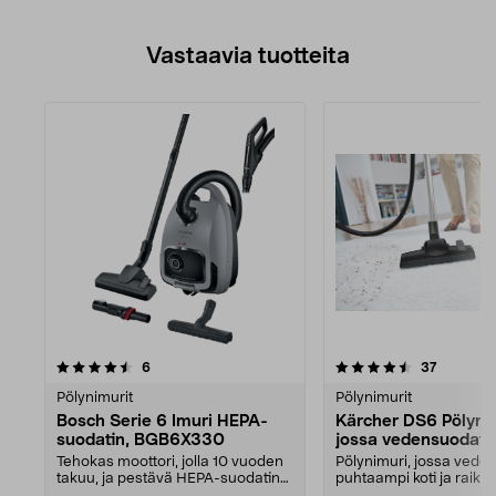
Vastaavia tuotteita
4.5viidestä
arvostelut
arvostelu
6
37
tähdestä
Pölynimurit
Pölynimurit
Bosch Serie 6 Imuri HEPA-
Kärcher DS6 Pölyni
suodatin, BGB6X330
jossa vedensuodati
Tehokas moottori, jolla 10 vuoden
Pölynimuri, jossa vede
takuu, ja pestävä HEPA-suodatin
puhtaampi koti ja raikk
kodin puhtaana...
Kärcher DS6...