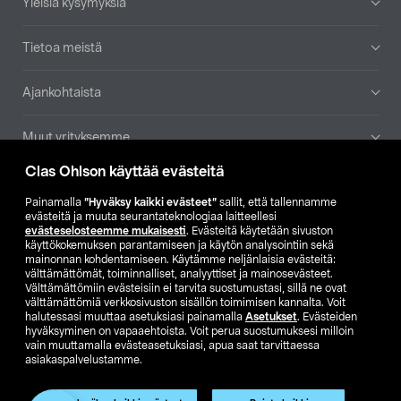
Yleisiä kysymyksiä
Tietoa meistä
Ajankohtaista
Muut yrityksemme
Clas Ohlson käyttää evästeitä
Etsi myymälä
Painamalla
”Hyväksy kaikki evästeet”
sallit, että tallennamme
evästeitä ja muuta seurantateknologiaa laitteellesi
SE
NO
FI
evästeselosteemme mukaisesti
. Evästeitä käytetään sivuston
käyttökokemuksen parantamiseen ja käytön analysointiin sekä
FI
SV
mainonnan kohdentamiseen. Käytämme neljänlaisia evästeitä:
välttämättömät, toiminnalliset, analyyttiset ja mainosevästeet.
Välttämättömiin evästeisiin ei tarvita suostumustasi, sillä ne ovat
välttämättömiä verkkosivuston sisällön toimimisen kannalta. Voit
halutessasi muuttaa asetuksiasi painamalla
Asetukset
. Evästeiden
hyväksyminen on vapaaehtoista. Voit perua suostumuksesi milloin
vain muuttamalla evästeasetuksiasi, apua saat tarvittaessa
asiakaspalvelustamme.
Club Clas
Ostoehdot
Tietosuojaseloste
Näytä hinnat ilman ALV:a