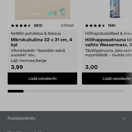
4.5viidestä
arvostelut
4.5viidestä
arvostelu
3810
1561
(1,00/kpl)
tähdestä
t
Keittiön puhdistus & tiskaus
Hiilihapotuslaitteet & mau
Mikrokuituliina 32 x 31 cm, 4
Hiilihappopatruuna tä
kpl
vaihto Wassermaxx, 6
Aftonbladetin "itsestään selvä
Täyttöpatruuna, joka ost
suosikki" siiv...
myymälästä – muista ott
patruuna mukaasi m...
Laji:
Harmaa/beige
3,99
3,00
Lisää ostoskoriin
Lisää ostoskoriin
Alatunniste
Asiakaspalvelu