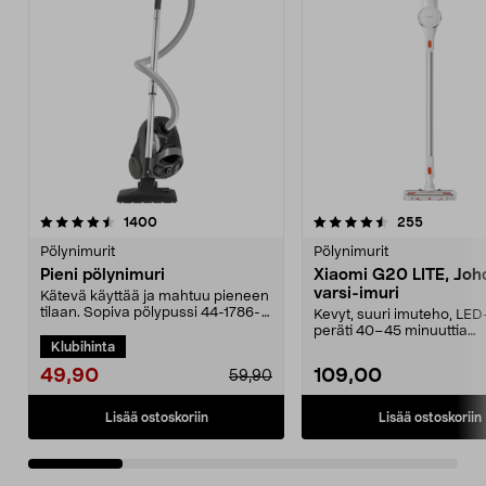
4.5 viidestä
arvostelut
4.5 viidestä
arvostelut
1400
255
tähdestä
t
Pölynimurit
Pölynimurit
Pieni pölynimuri
Xiaomi G20 LITE, Joh
varsi-imuri
Kätevä käyttää ja mahtuu pieneen
tilaan. Sopiva pölypussi 44-1786-
Kevyt, suuri imuteho, LED
5. Kompakti pö...
peräti 40–45 minuuttia
Klubihinta
käyttöaikaa vakiotilass...
49,90
109,00
59,90
Lisää ostoskoriin
Lisää ostoskoriin