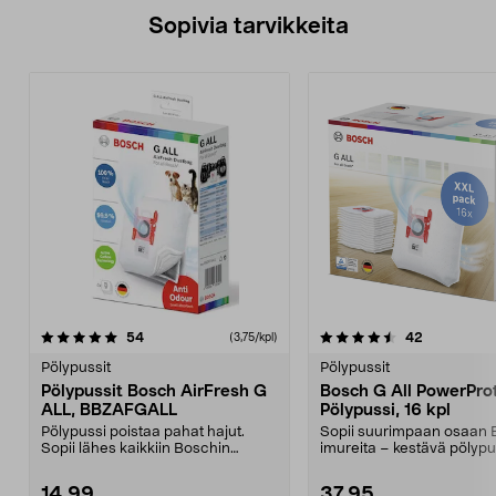
Sopivia tarvikkeita
4.5viidestä
arvostelut
4.0viidestä
arvostelut
54
42
(3,75/kpl)
tähdestä
t
Pölypussit
Pölypussit
Pölypussit Bosch AirFresh G
Bosch G All PowerPro
ALL, BBZAFGALL
Pölypussi, 16 kpl
Pölypussi poistaa pahat hajut.
Sopii suurimpaan osaan 
Sopii lähes kaikkiin Boschin
imureita – kestävä pölypu
pölynimureihin. Pois...
suodattaa tehokk...
14,99
37,95