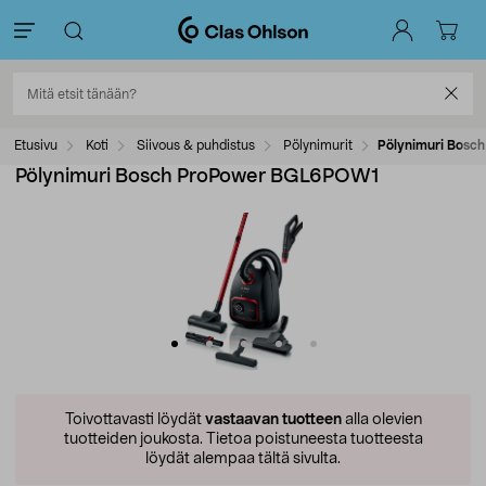
Etusivu
Koti
Siivous & puhdistus
Pölynimurit
Pölynimuri Bos
Pölynimuri Bosch ProPower BGL6POW1
Toivottavasti löydät
vastaavan tuotteen
alla olevien
tuotteiden joukosta.
Tietoa poistuneesta tuotteesta
löydät alempaa tältä sivulta.