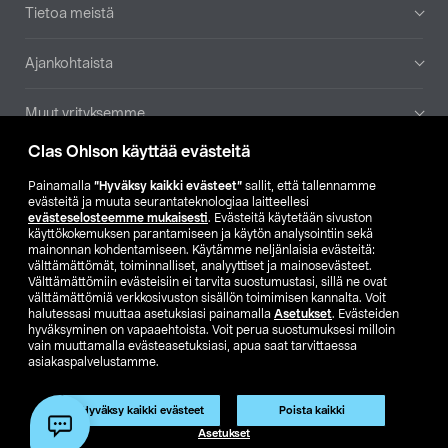
Tietoa meistä
Ajankohtaista
Muut yrityksemme
Clas Ohlson käyttää evästeitä
Etsi myymälä
Painamalla
”Hyväksy kaikki evästeet”
sallit, että tallennamme
evästeitä ja muuta seurantateknologiaa laitteellesi
SE
NO
FI
evästeselosteemme mukaisesti
. Evästeitä käytetään sivuston
käyttökokemuksen parantamiseen ja käytön analysointiin sekä
FI
SV
mainonnan kohdentamiseen. Käytämme neljänlaisia evästeitä:
välttämättömät, toiminnalliset, analyyttiset ja mainosevästeet.
Välttämättömiin evästeisiin ei tarvita suostumustasi, sillä ne ovat
välttämättömiä verkkosivuston sisällön toimimisen kannalta. Voit
halutessasi muuttaa asetuksiasi painamalla
Asetukset
. Evästeiden
hyväksyminen on vapaaehtoista. Voit perua suostumuksesi milloin
vain muuttamalla evästeasetuksiasi, apua saat tarvittaessa
asiakaspalvelustamme.
Club Clas
Ostoehdot
Tietosuojaseloste
Näytä hinnat ilman ALV:a
Tuote on poistunut
Hyväksy kaikki evästeet
Poista kaikki
Tuotenro:
40-7947
Asetukset