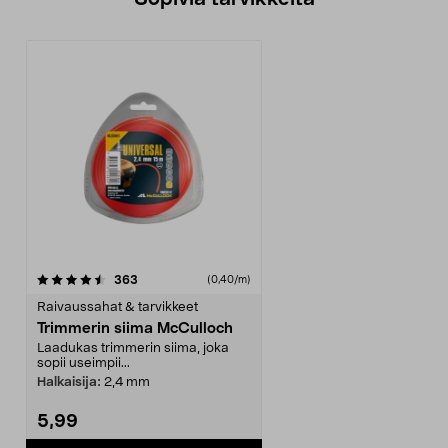
arvostelut
363
(0,40/m)
Raivaussahat & tarvikkeet
Trimmerin siima McCulloch
Laadukas trimmerin siima, joka
sopii useimpii...
Halkaisija:
2,4 mm
5,99