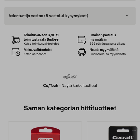
Asiantuntija vastaa
(5 vastatut kysymykset)
Toimitus alkaen 3,90 €
Ilmainen palautus
toimitustavalla Budbee
myymälään
Katso toimitusvaihtoehdot
365 päivän palautusoikeus
Maksuvaihtoehdot
Nouda myymälästä
Katso ostoehdot
Ilmainen nouto myymälästä
Co/tech
-
Näytä kaikki tuotteet
Saman kategorian hittituotteet