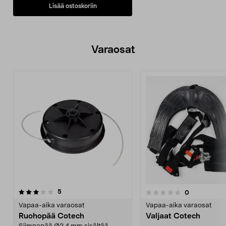
Lisää ostoskoriin
Varaosat
arvostelut
3.0viidestä
5
arvostelut
0
0.0 viidestä
t
tähdestä
Vapaa-aika varaosat
Vapaa-aika varaosat
Ruohopää Cotech
Valjaat Cotech