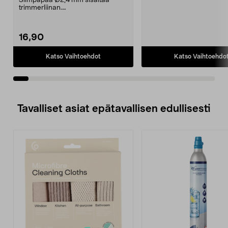
Siimpapää Ø2,4 mm sisältää
trimmerliinan.
Raivaussaha/ruohotrimmeri
Cotech 30-94...
16,90
Katso Vaihtoehdot
Katso Vaihtoehdo
Tavalliset asiat epätavallisen edullisesti