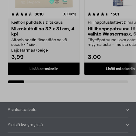
4.5viidestä
arvostelut
4.5viidestä
arvostelu
3810
1561
(1,00/kpl)
tähdestä
t
Keittiön puhdistus & tiskaus
Hiilihapotuslaitteet & mau
Mikrokuituliina 32 x 31 cm, 4
Hiilihappopatruuna tä
kpl
vaihto Wassermaxx, 6
Aftonbladetin "itsestään selvä
Täyttöpatruuna, joka ost
suosikki" siiv...
myymälästä – muista ott
patruuna mukaasi m...
Laji:
Harmaa/beige
3,99
3,00
Lisää ostoskoriin
Lisää ostoskoriin
Alatunniste
Asiakaspalvelu
Yleisiä kysymyksiä