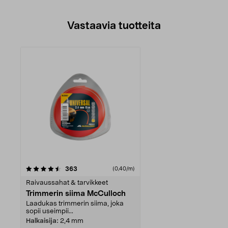
Vastaavia tuotteita
arvostelut
363
(0,40/m)
Raivaussahat & tarvikkeet
Trimmerin siima McCulloch
Laadukas trimmerin siima, joka
sopii useimpii...
Halkaisija:
2,4 mm