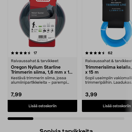
4.5 viidestä
arvostelut
4.0 viidestä
arvostelut
17
62
tähdestä
t
Raivaussahat & tarvikkeet
Raivaussahat & tarvikkee
Oregon Nylium Starline
Trimmerisiima kelalla
Trimmerin siima, 1,6 mm x 15
x 15 m
m
Kestävä trimmerin siima, jossa
Sopii useimpiin vakiomalli
alumiinipartikkeleita – parempi
trimmeripäihin. Laadukas
kestävyys. Oregon...
trimmerin siima – tasain...
7,99
3,99
Lisää ostoskoriin
Lisää ostoskoriin
Sopivia tarvikkeita