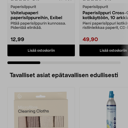
tähdestä
t
Paperisilppurit
Paperisilppurit
Voitelupaperi
Paperisilppuri Cross-
paperisilppureihin, Exibel
kotikäyttöön, 10 arkki
Pitää paperisilppurin kunnossa.
Pieni paperisilppuri kotik
Pidentää elinikää.
ristiinleikkaa paperit, CD-
muovikor...
12,99
49,90
Lisää ostoskoriin
Lisää ostoskoriin
Tavalliset asiat epätavallisen edullisesti