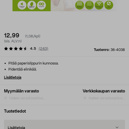
12,99
(1,08/kpl)
(sis. ALV:n)
4.5
(
243
)
Tuotenro:
36-4038
Pitää paperisilppurin kunnossa.
Pidentää elinikää.
Lisätietoja
Myymälän varasto
Verkkokaupan varasto
Hakee varastosaldoa...
Hakee varastosaldoa...
Tuotetiedot
Lisätietoja