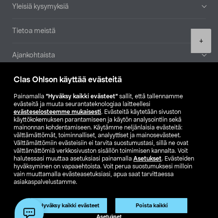
Yleisiä kysymyksiä
Tietoa meistä
Product
+
quantity
Ajankohtaista
Clas Ohlson käyttää evästeitä
Muut yrityksemme
Painamalla
”Hyväksy kaikki evästeet”
sallit, että tallennamme
Etsi myymälä
evästeitä ja muuta seurantateknologiaa laitteellesi
evästeselosteemme mukaisesti
. Evästeitä käytetään sivuston
käyttökokemuksen parantamiseen ja käytön analysointiin sekä
mainonnan kohdentamiseen. Käytämme neljänlaisia evästeitä:
SE
NO
FI
välttämättömät, toiminnalliset, analyyttiset ja mainosevästeet.
Välttämättömiin evästeisiin ei tarvita suostumustasi, sillä ne ovat
FI
SV
välttämättömiä verkkosivuston sisällön toimimisen kannalta. Voit
halutessasi muuttaa asetuksiasi painamalla
Asetukset
. Evästeiden
hyväksyminen on vapaaehtoista. Voit perua suostumuksesi milloin
vain muuttamalla evästeasetuksiasi, apua saat tarvittaessa
asiakaspalvelustamme.
Hyväksy kaikki evästeet
Poista kaikki
Club Clas
Ostoehdot
Tietosuojaseloste
Lisää ostoskoriin
(1)
Asetukset