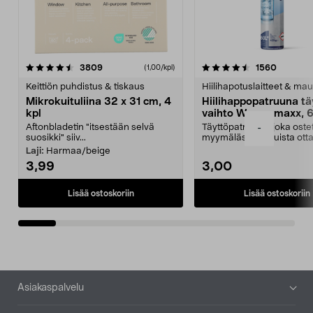
4.5viidestä
arvostelut
4.5viidestä
arvostel
3809
1560
(1,00/kpl)
tähdestä
t
Keittiön puhdistus & tiskaus
Hiilihapotuslaitteet & mau
Mikrokuituliina 32 x 31 cm, 4
Hiilihappopatruuna tä
kpl
vaihto Wassermaxx, 6
Aftonbladetin "itsestään selvä
Täyttöpatruuna, joka ost
-
suosikki" siiv...
myymälästä – muista ott
patruuna mukaasi m...
Laji:
Harmaa/beige
3,99
3,00
Lisää ostoskoriin
Lisää ostoskoriin
Alatunniste
Asiakaspalvelu