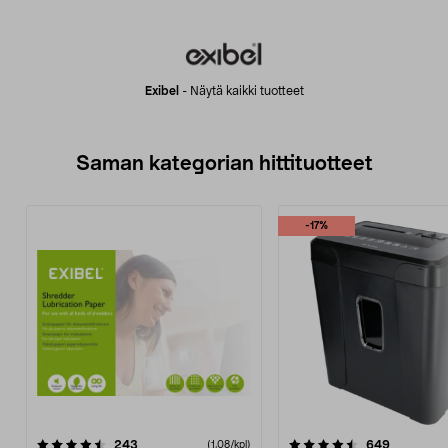
Exibel
-
Näytä kaikki tuotteet
Saman kategorian hittituotteet
-17%
4.5 viidestä
arvostelut
4.5 viidestä
arvostelut
243
649
(1,08/kpl)