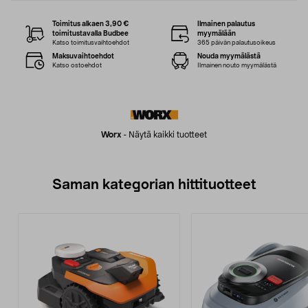
Toimitus alkaen 3,90 €
Ilmainen palautus
toimitustavalla Budbee
myymälään
Katso toimitusvaihtoehdot
365 päivän palautusoikeus
Maksuvaihtoehdot
Nouda myymälästä
Katso ostoehdot
Ilmainen nouto myymälästä
Worx
-
Näytä kaikki tuotteet
Saman kategorian hittituotteet