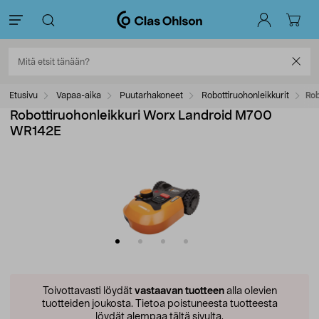
Etusivu
Vapaa-aika
Puutarhakoneet
Robottiruohonleikkurit
Ro
Robottiruohonleikkuri Worx Landroid M700
WR142E
Toivottavasti löydät
vastaavan tuotteen
alla olevien
tuotteiden joukosta.
Tietoa poistuneesta tuotteesta
löydät alempaa tältä sivulta.