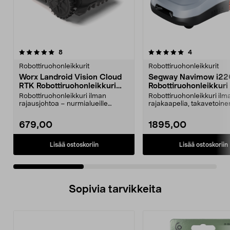
5.0 viidestä
arvostelut
4.0 viidestä
arvostelut
8
4
tähdestä
t
Robottiruohonleikkurit
Robottiruohonleikkurit
Worx Landroid Vision Cloud
Segway Navimow i22
RTK Robottiruohonleikkuri
Robottiruohonleikkuri
300 m2
rajakaapelia, 2000 m
Robottiruohonleikkuri ilman
Robottiruohonleikkuri ilm
rajausjohtoa – nurmialueille
rajakaapelia, takavetoine
enintään 300 m2. Robott...
leikkaa jopa 2000 m². S...
679,00
1895,00
Lisää ostoskoriin
Lisää ostoskoriin
Sopivia tarvikkeita