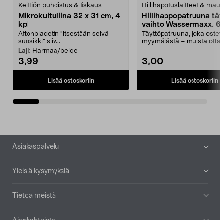
Keittiön puhdistus & tiskaus
Hiilihapotuslaitteet & mau
Mikrokuituliina 32 x 31 cm, 4
Hiilihappopatruuna tä
kpl
vaihto Wassermaxx, 6
Aftonbladetin "itsestään selvä
Täyttöpatruuna, joka ost
suosikki" siiv...
myymälästä – muista ott
patruuna mukaasi m...
Laji:
Harmaa/beige
3,99
3,00
Lisää ostoskoriin
Lisää ostoskoriin
Alatunniste
Asiakaspalvelu
Yleisiä kysymyksiä
Tietoa meistä