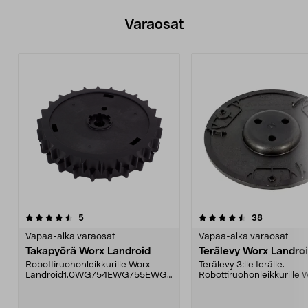
Varaosat
4.5viidestä
arvostelut
5.0viidestä
arvostelut
5
38
tähdestä
t
Vapaa-aika varaosat
Vapaa-aika varaosat
Takapyörä Worx Landroid
Terälevy Worx Landro
Robottiruohonleikkurille Worx
Terälevy 3:lle terälle.
Landroid1.0WG754EWG755EWG7
Robottiruohonleikkurille 
56EWG757EWG758EWG790EWG
Landroid:WG790EWG790
7...
.