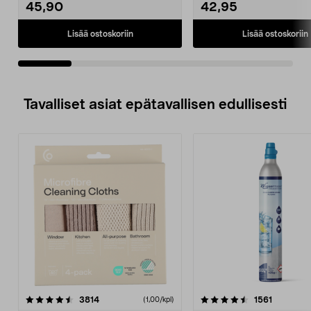
45,90
42,95
Lisää ostoskoriin
Lisää ostoskoriin
Tavalliset asiat epätavallisen edullisesti
4.5viidestä
arvostelut
4.5viidestä
arvostelu
3814
1561
(1,00/kpl)
tähdestä
t