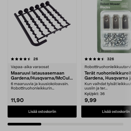
4.5viidestä
arvostelut
4.5viidestä
arvostelut
26
326
tähdestä
t
Vapaa-aika varaosat
Robottiruohonleikkuutarv
Maaruuvi latausasemaan
Terät ruohonleikkurei
Gardena/Husqvarna/McCullo
Gardena, Husqvarna j
ch
McCulloch
6 maaruuvia ja kuusiokoloavain.
Kun vaihdat tylsät leikkuu
Robottiruohonleikkurin
uusiin ja ter...
latausasemaan. Sopii mm. ...
Kpl/pkt:
36
11,90
9,99
Lisää ostoskoriin
Lisää ostoskoriin