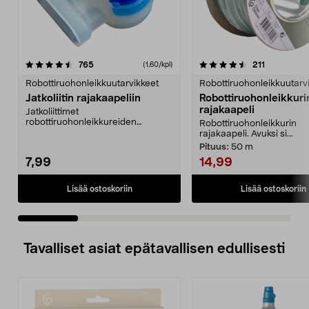
4.5 viidestä
arvostelut
5.0 viidestä
arvostelut
765
211
(1,60/kpl)
tähdestä
t
Robottiruohonleikkuutarvikkeet
Robottiruohonleikkuutarv
Jatkoliitin rajakaapeliin
Robottiruohonleikkuri
rajakaapeli
Jatkoliittimet
robottiruohonleikkureiden
Robottiruohonleikkurin
rajakaapeliin. 5 kpl.
rajakaapeli. Avuksi si...
Pituus:
50 m
7,99
14,99
Lisää ostoskoriin
Lisää ostoskoriin
Tavalliset asiat epätavallisen edullisesti