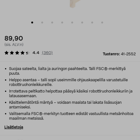
89,90
(sis. ALV:n)
4.4
(
360
)
Tuotenro:
41-2552
Suojaa sateelta, lialta ja auringon paahteelta. Talli FSC®-merkittyä
puuta.
Helppo asentaa – talli sopii useimmille ohjauskaapelilla varustetuille
robottiruohonleikkureille.
Irrotettava peltikatto helpottaa pääsyä käsiksi robottiruohonleikkuriin ja
latausasemaan.
Käsittelemätöntä mäntyä – voidaan maalata tai lakata lisäsuojan
antamiseksi.
Valitsemalla FSC®-merkityn tuotteen edistät vastuullista metsänhoitoa
maailman metsissä.
Lisätietoja