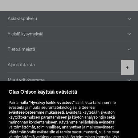
Alatunniste
Asiakaspalvelu
Yleisiä kysymyksiä
Tietoa meistä
Ajankohtaista
Product
+
quantity
Muut yrityksemme
Clas Ohlson käyttää evästeitä
Etsi myymälä
Painamalla
”Hyväksy kaikki evästeet”
sallit, että tallennamme
evästeitä ja muuta seurantateknologiaa laitteellesi
SE
NO
FI
evästeselosteemme mukaisesti
. Evästeitä käytetään sivuston
käyttökokemuksen parantamiseen ja käytön analysointiin sekä
FI
SV
mainonnan kohdentamiseen. Käytämme neljänlaisia evästeitä:
välttämättömät, toiminnalliset, analyyttiset ja mainosevästeet.
Välttämättömiin evästeisiin ei tarvita suostumustasi, sillä ne ovat
välttämättömiä verkkosivuston sisällön toimimisen kannalta. Voit