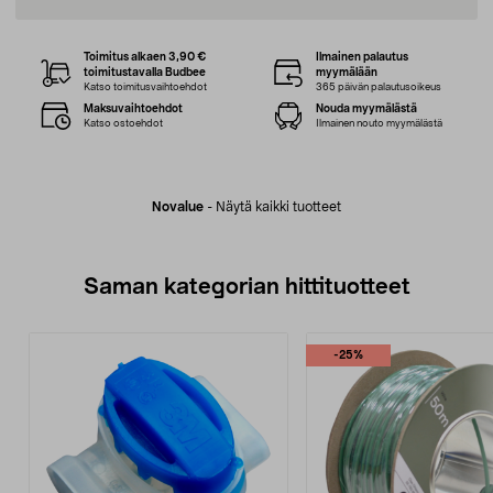
Toimitus alkaen 3,90 €
Ilmainen palautus
toimitustavalla Budbee
myymälään
Katso toimitusvaihtoehdot
365 päivän palautusoikeus
Maksuvaihtoehdot
Nouda myymälästä
Katso ostoehdot
Ilmainen nouto myymälästä
Novalue
-
Näytä kaikki tuotteet
Saman kategorian hittituotteet
-25%