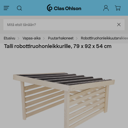
Etusivu
Vapaa-aika
Puutarhakoneet
Robottiruohonleikkuutarvikke
Talli robottiruohonleikkurille, 79 x 92 x 54 cm