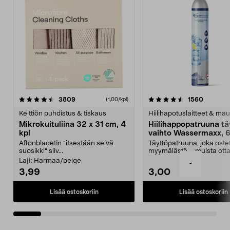
4.5viidestä
arvostelut
4.5viidestä
arvostel
3809
1560
(1,00/kpl)
tähdestä
t
Keittiön puhdistus & tiskaus
Hiilihapotuslaitteet & mau
Mikrokuituliina 32 x 31 cm, 4
Hiilihappopatruuna tä
kpl
vaihto Wassermaxx, 6
Aftonbladetin "itsestään selvä
Täyttöpatruuna, joka ost
suosikki" siiv...
myymälästä – muista ott
patruuna mukaasi m...
Laji:
Harmaa/beige
-
3,99
3,00
Lisää ostoskoriin
Lisää ostoskoriin