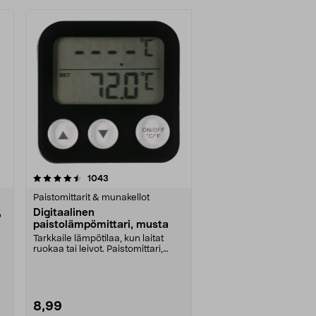
arvostelut
1043
Paistomittarit & munakellot
,
Digitaalinen
paistolämpömittari, musta
Tarkkaile lämpötilaa, kun laitat
ruokaa tai leivot. Paistomittari,
jossa LCD-näy....
8,99