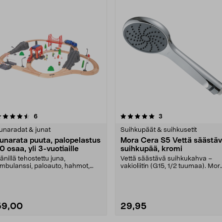
5.0 viidestä
arvostelut
arvostelut
6
3
0.0 viidestä
tähdestä
tähdestä
unaradat & junat
Suihkupäät & suihkusetit
unarata puuta, palopelastus
Mora Cera S5 Vettä säästä
0 osaa, yli 3-vuotiaille
suihkupää, kromi
änillä tehostettu juna,
Vettä säästävä suihkukahva –
mbulanssi, paloauto, hahmot,
vakioliitin (G15, 1/2 tuumaa). Mor
ilta ja kiskot kutsuvat ....
Cera S5 -suihku....
59,00
29,95