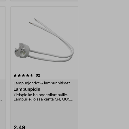
arvostelut
82
Lampunjohdot & lampunpitimet
Lampunpidin
Yleispidike halogeenilampuille.
Lampuille, joissa kanta G4, GU5,3
ja GY6,35. 12,....
2,49