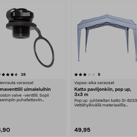
3.0 viidestä
arvostelut
4.0 viidestä
arvostelut
38
8
tähdestä
tähdestä
ienrauta varaosat
Vapaa-aika varaosat
lmaventtiili uimaleluihin
Katto paviljonkiin, pop up,
3x3 m
oston valve -venttiili. Sopii
seimpiin puhallettaviin
Pop up -juhlateltan katto 31-8233
esileluihin
Vettähylkivällä materiaalilla
päällystettyä p....
3,90
49,95