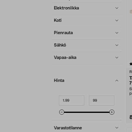
tuotetietoja
Elektroniikka
Koti
Pienrauta
Sähkö
Vapaa-aika
4.5 viidestä
tähdestä
R
T
Hinta
7
S
p
Minimihinta
Maksimihinta
p
Varastotilanne