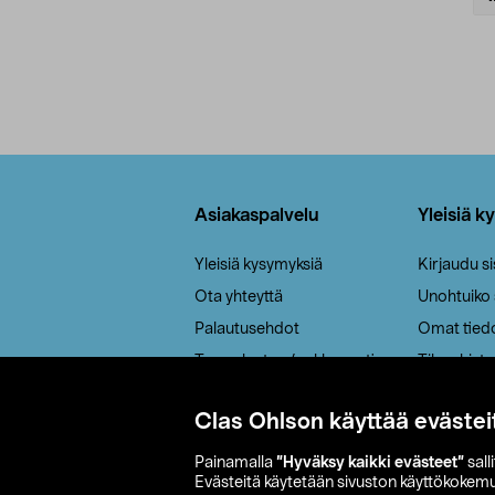
Alatunniste
Asiakaspalvelu
Yleisiä k
Yleisiä kysymyksiä
Kirjaudu s
Ota yhteyttä
Unohtuiko
Palautusehdot
Omat tied
Tee palautus / reklamaatio
Tilaushisto
Cookie policy
Clas Ohlson käyttää evästei
Toimitustavat
Saavutettavuus
Painamalla
”Hyväksy kaikki evästeet”
sall
Evästeitä käytetään sivuston käyttökokem