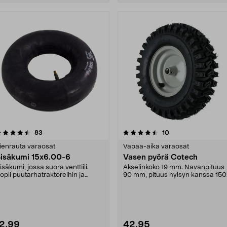
4.5 viidestä
arvostelut
4.5 viidestä
arvostelut
83
10
tähdestä
tähdestä
ienrauta varaosat
Vapaa-aika varaosat
isäkumi 15x6.00-6
Vasen pyörä Cotech
isäkumi, jossa suora venttiili.
Akselinkoko 19 mm. Navanpituus
opii puutarhatraktoreihin ja
90 mm, pituus hylsyn kanssa 150
äältäajettaviin ....
mm. HUOM! Muovih....
12,99
42,95