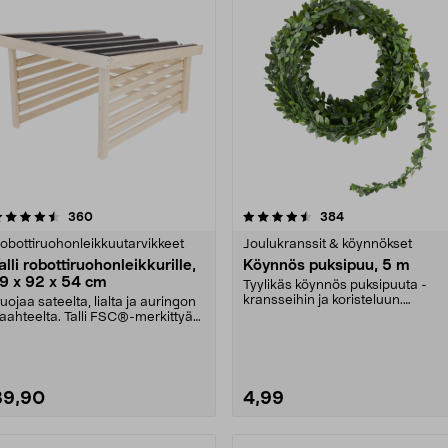
4.5 viidestä
arvostelut
4.5 viidestä
arvostelut
360
384
tähdestä
tähdestä
obottiruohonleikkuutarvikkeet
Joulukranssit & köynnökset
alli robottiruohonleikkurille,
Köynnös puksipuu, 5 m
9 x 92 x 54 cm
Tyylikäs köynnös puksipuuta -
kransseihin ja koristeluun.
uojaa sateelta, lialta ja auringon
Puksipuuköynnös joului....
aahteelta. Talli FSC®-merkittyä
uuta. Help....
89,90
4,99