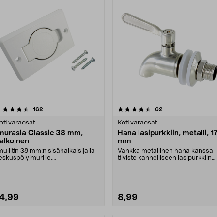
4.5 viidestä
arvostelut
4.5 viidestä
arvostelut
162
62
tähdestä
tähdestä
oti varaosat
Koti varaosat
murasia Classic 38 mm,
Hana lasipurkkiin, metalli, 1
alkoinen
mm
muliitin 38 mm:n sisähalkaisijalla
Vankka metallinen hana kanssa
eskuspölyimurille.
tiiviste kannelliseen lasipurkkiin
ontaktinastojen etäisyy....
44-4711. Sopii ....
14,99
8,99