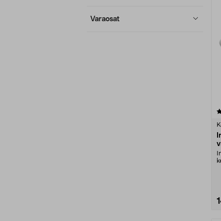
Varaosat
4.5 viidestä
tähdestä
K
I
v
I
k
K