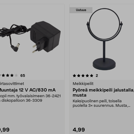
Uutuus
5.0 viidestä
arvostelut
4.5 viidestä
arvostelut
65
2
tähdestä
tähdestä
irtasovittimet
Meikkipeilit
uuntaja 12 V AC/830 mA
Pyöreä meikkipeili jalustalla
musta
opii mm. työvalaisimeen 36-2421
a diskopalloon 36-3309
Kaksipuolinen peili, toisella
puolella 3× suurennus. Musta,
pyöreä meikkipeili t....
9,99
4,99