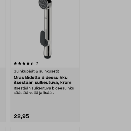
arvostelut
7
Suihkupäät & suihkusetit
Oras Bidetta Bideesuihku
itsestään sulkeutuva, kromi
Itsestään sulkeutuva bideesuihku
säästää vettä ja lisää
turvallisuutta. Oras Bid....
22,95