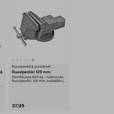
arvostelut
0
Ruuvipenkit & puristimet'
vä
Ruuvipenkki 125 mm
Kiinnitä jopa 900 kg – tukeva ote.
Ruuvipenkki, 125 mm, autotalliin ja
verstaall....
a
37,95