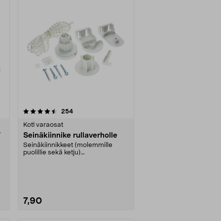
arvostelut
254
Koti varaosat
7
Seinäkiinnike rullaverholle
Seinäkiinnikkeet (molemmille
puolillie sekä ketju)
rullaverholle:40-9153-140-915....
7,90