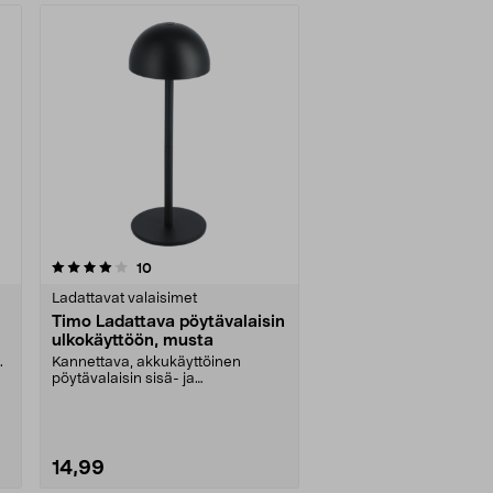
arvostelut
10
Ladattavat valaisimet
Timo Ladattava pöytävalaisin
ulkokäyttöön, musta
.
Kannettava, akkukäyttöinen
pöytävalaisin sisä- ja
ulkokäyttöön. Northlight Timo ....
14,99