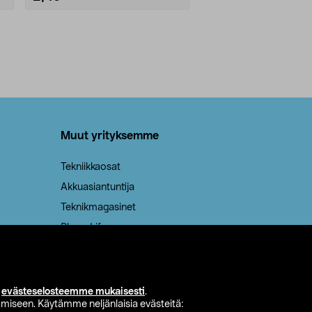
Muut yrityksemme
Tekniikkaosat
Akkuasiantuntija
Teknikmagasinet
PhoneLife
isimet
i
evästeselosteemme mukaisesti
.
miseen. Käytämme neljänlaisia evästeitä: