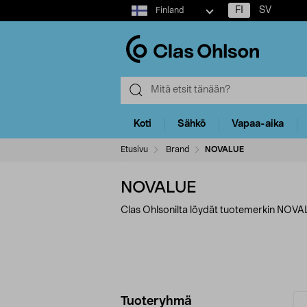
Select
FI
SV
Finland
market
Koti
Sähkö
Vapaa-aika
Etusivu
Brand
NOVALUE
NOVALUE
Clas Ohlsonilta löydät tuotemerkin NOVAL
Tarkenna
T
Tuoteryhmä