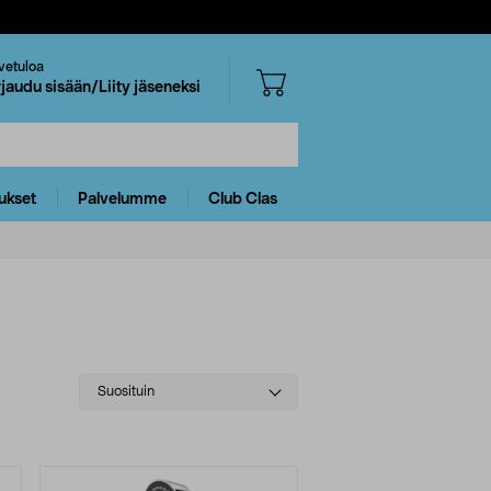
vetuloa
rjaudu sisään/Liity jäseneksi
ukset
Palvelumme
Club Clas
Select
Suosituin
sorting