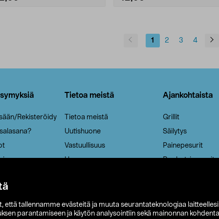
1
2
3
4
ysymyksiä
Tietoa meistä
Ajankohtaista
isään/Rekisteröidy
Tietoa meistä
Grillit
 salasana?
Uutishuone
Säilytys
ot
Vastuullisuus
Painepesurit
ria
Ura
Ruohotrimmerit
Aurinkokennovala
tä
it, että tallennamme evästeitä ja muuta seurantateknologiaa laitteelles
uksen parantamiseen ja käytön analysointiin sekä mainonnan kohdenta