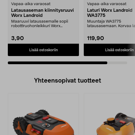
Vapaa-aika varaosat
Vapaa-aika varaosat
Latausaseman kiinnitysruuvi
Laturi Worx Landroid
Worx Landroid
WA3775
Maaruuvi latausasemalle sopii
Muuntaja WA3775
robottiruohonleikkuri Worx
latausasemaan. Korvaa la
Landroid & & Landxcape.
WA3751.Sopii
robottiruohonleikkuri...
3,90
119,90
Lisää ostoskoriin
Lisää ostoskoriin
Yhteensopivat tuotteet