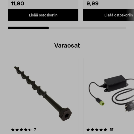
11,90
9,99
Lisää ostoskoriin
Lisää ostoskoriin
Varaosat
5.0viidestä
arvostelut
arvostelut
7
57
tähdestä