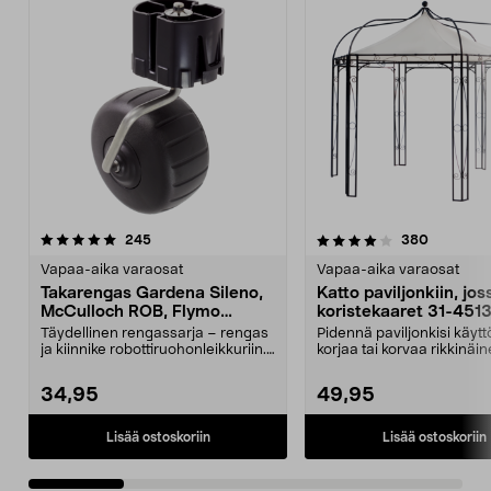
4.0 viidestä
arvostelut
4.5 viidestä
arvostelu
245
380
tähdestä
t
Vapaa-aika varaosat
Vapaa-aika varaosat
Takarengas Gardena Sileno,
Katto paviljonkiin, jos
McCulloch ROB, Flymo
koristekaaret 31-451
Easilife
Täydellinen rengassarja – rengas
Pidennä paviljonkisi käytt
ja kiinnike robottiruohonleikkuriin.
korjaa tai korvaa rikkinäin
Takapyörä ...
Puutarhap...
34,95
49,95
Lisää ostoskoriin
Lisää ostoskoriin