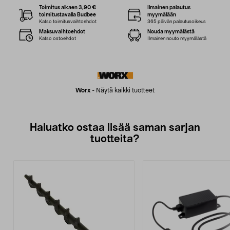
Toimitus alkaen 3,90 €
Ilmainen palautus
toimitustavalla Budbee
myymälään
Katso toimitusvaihtoehdot
365 päivän palautusoikeus
Maksuvaihtoehdot
Nouda myymälästä
Katso ostoehdot
Ilmainen nouto myymälästä
Worx
-
Näytä kaikki tuotteet
Haluatko ostaa lisää saman sarjan
tuotteita?