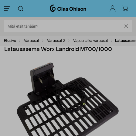
Etusivu
Varaosat
Varaosat 2
Vapaa-aika varaosat
Latausasem
Latausasema Worx Landroid M700/1000