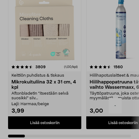
4.5viidestä
arvostelut
4.5viidestä
arvostel
3809
1560
(1,00/kpl)
tähdestä
t
Keittiön puhdistus & tiskaus
Hiilihapotuslaitteet & mau
Mikrokuituliina 32 x 31 cm, 4
Hiilihappopatruuna tä
kpl
vaihto Wassermaxx, 6
Aftonbladetin "itsestään selvä
Täyttöpatruuna, joka ost
suosikki" siiv...
myymälästä – muista ott
patruuna mukaasi m...
Laji:
Harmaa/beige
-
3,99
3,00
Lisää ostoskoriin
Lisää ostoskoriin