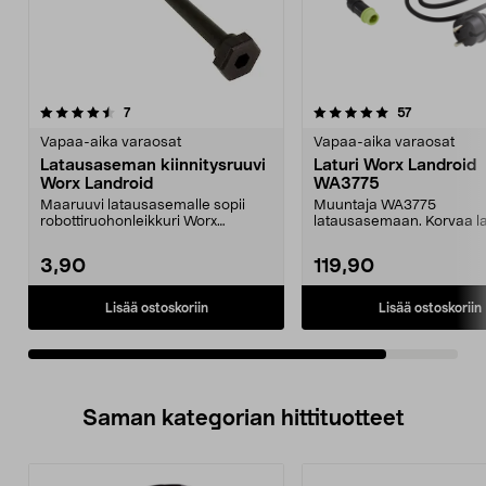
5.0viidestä
arvostelut
arvostelut
7
57
tähdestä
Vapaa-aika varaosat
Vapaa-aika varaosat
Latausaseman kiinnitysruuvi
Laturi Worx Landroid
Worx Landroid
WA3775
Maaruuvi latausasemalle sopii
Muuntaja WA3775
robottiruohonleikkuri Worx
latausasemaan. Korvaa la
Landroid & & Landxcape.
WA3751.Sopii
robottiruohonleikkuri...
3,90
119,90
Lisää ostoskoriin
Lisää ostoskoriin
Saman kategorian hittituotteet