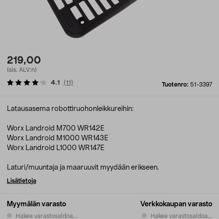
219,00
(sis. ALV:n)
4.1
(
11
)
Tuotenro:
51-3397
Latausasema robottiruohonleikkureihin:
Worx Landroid M700 WR142E
Worx Landroid M1000 WR143E
Worx Landroid L1000 WR147E
Laturi/muuntaja ja maaruuvit myydään erikseen.
Lisätietoja
Myymälän varasto
Verkkokaupan varasto
Hakee varastosaldoa...
Hakee varastosaldoa...