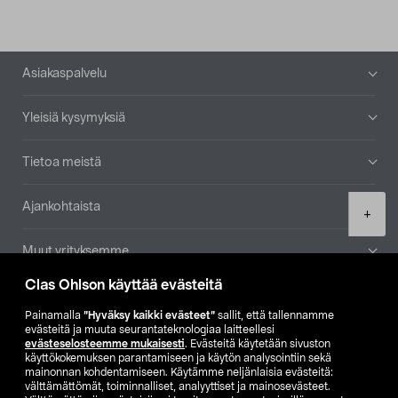
Alatunniste
Asiakaspalvelu
Yleisiä kysymyksiä
Tietoa meistä
Ajankohtaista
Product
+
quantity
Muut yrityksemme
Clas Ohlson käyttää evästeitä
Etsi myymälä
Painamalla
”Hyväksy kaikki evästeet”
sallit, että tallennamme
evästeitä ja muuta seurantateknologiaa laitteellesi
SE
NO
FI
evästeselosteemme mukaisesti
. Evästeitä käytetään sivuston
käyttökokemuksen parantamiseen ja käytön analysointiin sekä
FI
SV
mainonnan kohdentamiseen. Käytämme neljänlaisia evästeitä:
välttämättömät, toiminnalliset, analyyttiset ja mainosevästeet.