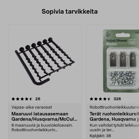
Sopivia tarvikkeita
4.5viidestä
arvostelut
4.5viidestä
arvostelut
26
326
tähdestä
t
Vapaa-aika varaosat
Robottiruohonleikkuutarv
Maaruuvi latausasemaan
Terät ruohonleikkurei
Gardena/Husqvarna/McCullo
Gardena, Husqvarna j
ch
McCulloch
6 maaruuvia ja kuusiokoloavain.
Kun vaihdat tylsät leikkuu
Robottiruohonleikkurin
uusiin ja ter...
latausasemaan. Sopii mm. ...
Kpl/pkt:
36