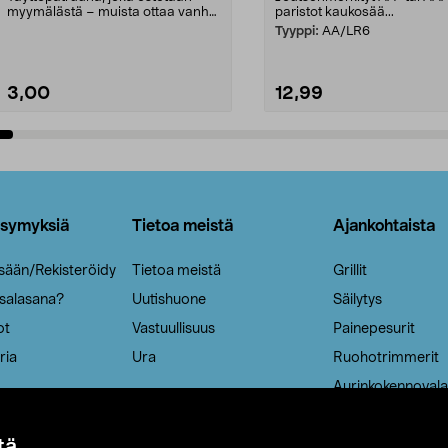
myymälästä – muista ottaa vanha
paristot kaukosää...
patruuna mukaasi m...
Tyyppi:
AA/LR6
3,00
12,99
Lisää ostoskoriin
Lisää ostoskoriin
ysymyksiä
Tietoa meistä
Ajankohtaista
isään/Rekisteröidy
Tietoa meistä
Grillit
 salasana?
Uutishuone
Säilytys
ot
Vastuullisuus
Painepesurit
ria
Ura
Ruohotrimmerit
Aurinkokennovala
tä