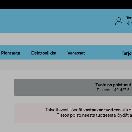
Ter
Ki
Pienrauta
Elektroniikka
Varaosat
Tarjo
Tuote on poistunut
Tuotenro:
49-437-5
Toivottavasti löydät
vastaavan tuotteen
alla o
Tietoa poistuneesta tuotteesta löydät al