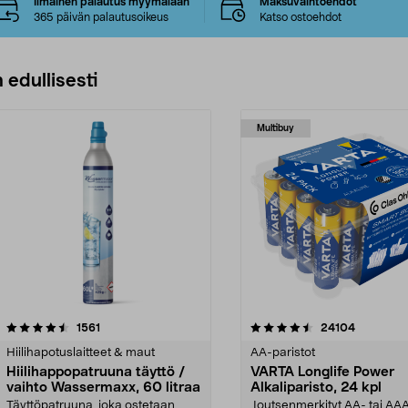
Ilmainen palautus myymälään
Maksuvaihtoehdot
365 päivän palautusoikeus
Katso ostoehdot
 edullisesti
Multibuy
4.5viidestä
arvostelut
4.5viidestä
arvostelut
1561
24104
tähdestä
Hiilihapotuslaitteet & maut
AA-paristot
Hiilihappopatruuna täyttö /
VARTA Longlife Power
vaihto Wassermaxx, 60 litraa
Alkaliparisto, 24 kpl
Täyttöpatruuna, joka ostetaan
Joutsenmerkityt AA- tai AA