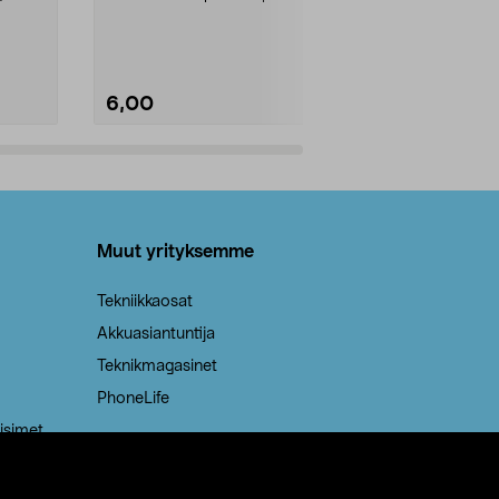
Kestävä, jopa 50 % suurempi ...
roskapussi u
Roskapussi, jo
6,00
2,00
Lisää ostoskoriin
Lisää
Muut yrityksemme
Tekniikkaosat
Akkuasiantuntija
Teknikmagasinet
PhoneLife
isimet