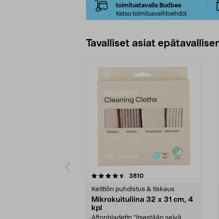
toimitustavalla Budbee
Katso toimitusvaihtoehdot
Tavalliset asiat epätavallisen
5viidestä
4.5viidestä
arvostelut
3810
tähdestä
tähdestä
Keittiön puhdistus & tiskaus
Mikrokuituliina 32 x 31 cm, 4
kpl
Aftonbladetin "itsestään selvä