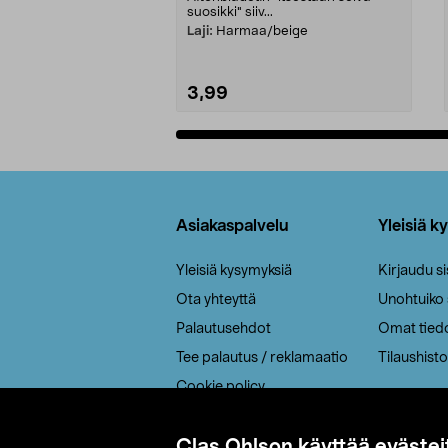
suosikki" siiv...
Laji:
Harmaa/beige
3,99
Lisää ostoskoriin
Alatunniste
Asiakaspalvelu
Yleisiä k
Yleisiä kysymyksiä
Kirjaudu s
Ota yhteyttä
Unohtuiko
Palautusehdot
Omat tied
Tee palautus / reklamaatio
Tilaushisto
Cookie policy
Toimitustavat
Clas Ohlson käyttää evästei
Saavutettavuus