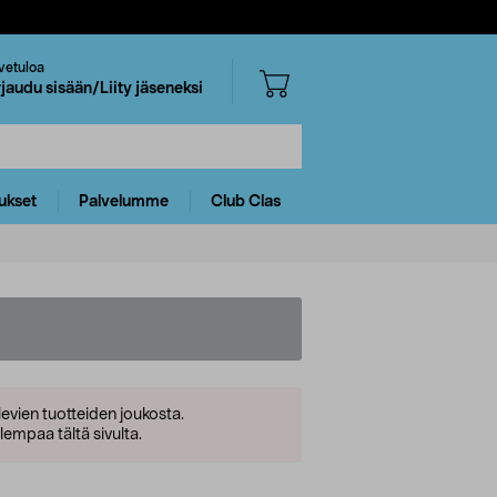
vetuloa
rjaudu sisään/Liity jäseneksi
ukset
Palvelumme
Club Clas
levien tuotteiden joukosta.
empaa tältä sivulta.