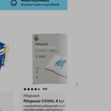
Nouda myymälästä
Ilmainen nouto myymälästä
4.5viidestä
arvostelut
4.5
471
6
tähdestä
tähdestä
Pölypussit
Kierrätys & ro
Pölypussi C3100, 4 kpl
Roskapussi,
kahvat, 30 l
Laadukkaat pölypussit ovat
markkinoiden parhaimpia.
A-
Testivoittaja 