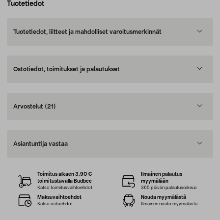
Tuotetiedot
Tuotetiedot, liitteet ja mahdolliset varoitusmerkinnät
Ostotiedot, toimitukset ja palautukset
Arvostelut
(21)
Asiantuntija vastaa
Toimitus alkaen 3,90 €
Ilmainen palautus
toimitustavalla Budbee
myymälään
Katso toimitusvaihtoehdot
365 päivän palautusoikeus
Maksuvaihtoehdot
Nouda myymälästä
Katso ostoehdot
Ilmainen nouto myymälästä