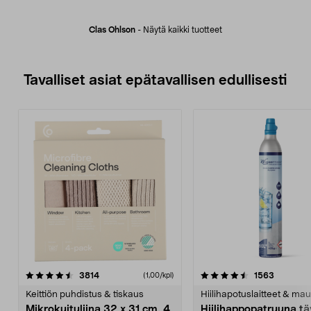
Clas Ohlson
-
Näytä kaikki tuotteet
Tavalliset asiat epätavallisen edullisesti
4.5viidestä
arvostelut
4.5viidestä
arvostelu
3814
1563
(1,00/kpl)
tähdestä
t
Keittiön puhdistus & tiskaus
Hiilihapotuslaitteet & mau
Mikrokuituliina 32 x 31 cm, 4
Hiilihappopatruuna tä