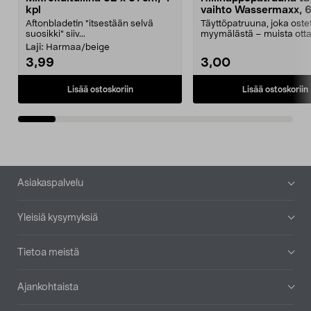
kpl
vaihto Wassermaxx, 6
Aftonbladetin "itsestään selvä
Täyttöpatruuna, joka ost
suosikki" siiv...
myymälästä – muista ott
patruuna mukaasi m...
Laji:
Harmaa/beige
3,99
3,00
Lisää ostoskoriin
Lisää ostoskoriin
Alatunniste
Asiakaspalvelu
Yleisiä kysymyksiä
Tietoa meistä
Ajankohtaista