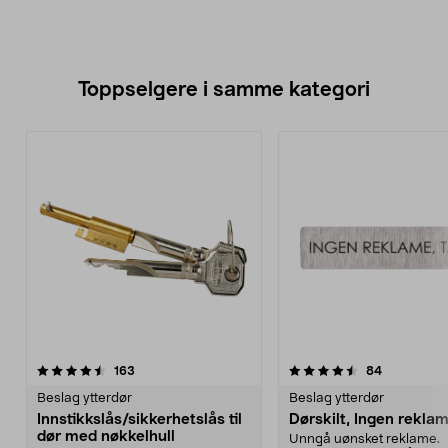
Toppselgere i samme kategori
4.5 av 5 stjerner
anmeldelser
4.5 av 5 stjerner
anmeldelse
163
84
Beslag ytterdør
Beslag ytterdør
Innstikkslås/sikkerhetslås til
Dørskilt, Ingen reklam
dør med nøkkelhull
Unngå uønsket reklame.