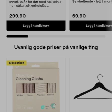
Selvheftende - lett å mon
Innstikkslås for dør med nøkkelhull
Børstet rustfritt stål av ...
- en såkalt sikkerhetslås.
Plasseres i nøkke...
299,90
69,90
Legg i handlekurv
Legg i handlekurv
Uvanlig gode priser på vanlige ting
Sjekk prisen