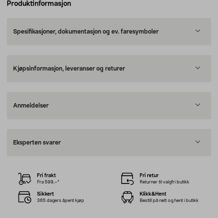
Produktinformasjon
Spesifikasjoner, dokumentasjon og ev. faresymboler
Kjøpsinformasjon, leveranser og returer
Anmeldelser
Eksperten svarer
Fri frakt
Fri retur
Fra 599,–*
Returner til valgfri butikk
Sikkert
Klikk&Hent
365 dagers åpent kjøp
Bestill på nett og hent i butikk