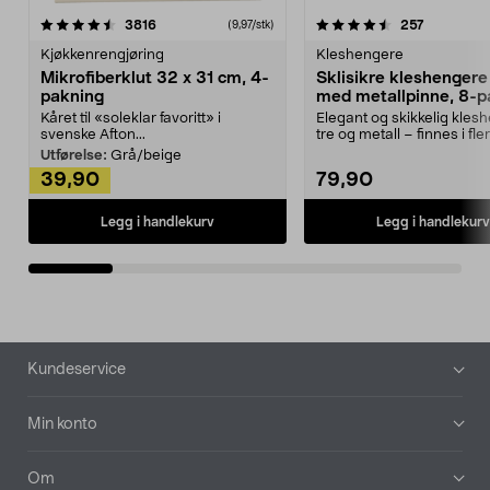
4.5av 5 stjerner
anmeldelser
4.5av 5 stjerner
anmeldels
3816
257
(9,97/stk)
Kjøkkenrengjøring
Kleshengere
Mikrofiberklut 32 x 31 cm, 4-
Sklisikre kleshengere 
pakning
med metallpinne, 8-p
Kåret til «soleklar favoritt» i
Elegant og skikkelig kles
svenske Afton...
tre og metall – finnes i fle
Kleshe...
Utførelse:
Grå/beige
39,90
79,90
Legg i handlekurv
Legg i handlekurv
Bunntekst
Kundeservice
Min konto
Om