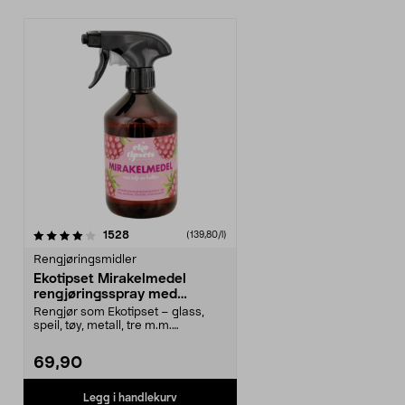
anmeldelser
1528
(139,80/l)
Rengjøringsmidler
Ekotipset Mirakelmedel
rengjøringsspray med
bringebærduft, 500 ml
Rengjør som Ekotipset – glass,
speil, tøy, metall, tre m.m.
Mirakelmedel rengjør...
69,90
Legg i handlekurv