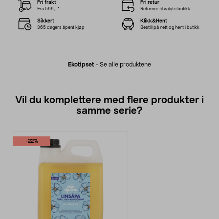
Fri frakt
Fri retur
Fra 599,–*
Returner til valgfri butikk
Sikkert
Klikk&Hent
365 dagers åpent kjøp
Bestill på nett og hent i butikk
Ekotipset
-
Se alle produktene
Vil du komplettere med flere produkter i
samme serie?
-22%