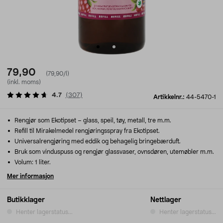
79,90
(79,90/l)
(inkl. moms)
4.7
(
307
)
Artikkelnr.:
44-5470-1
Rengjør som Ekotipset – glass, speil, tøy, metall, tre m.m.
Refill til Mirakelmedel rengjøringsspray fra Ekotipset.
Universalrengjøring med eddik og behagelig bringebærduft.
Bruk som vinduspuss og rengjør glassvaser, ovnsdøren, utemøbler m.m.
Volum: 1 liter.
Mer informasjon
Butikklager
Nettlager
Henter lagerstatus...
Henter lagerstatus...