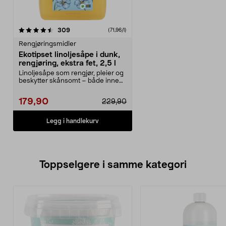
anmeldelser
309
(71,96/l)
Rengjøringsmidler
Ekotipset linoljesåpe i dunk,
rengjøring, ekstra fet, 2,5 l
Linoljesåpe som rengjør, pleier og
beskytter skånsomt – både inne
og ute. Ekstra...
179,90
229,90
Legg i handlekurv
Toppselgere i samme kategori