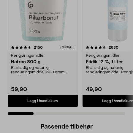
4.5 av 5 stjerner
anmeldelser
4.5 av 5 stjerner
anmelde
2150
2830
(74,88/kg)
Rengjøringsmidler
Rengjøringsmidler
Natron 800 g
Eddik 12 %, 1 liter
Et allsidig og naturlig
Et allsidig og naturlig
rengjøringsmiddel. 800 gram
rengjøringsmiddel. Rengjør
natron – til rengjøring både...
kalk og avleiringer,...
59,90
49,90
Legg i handlekurv
Legg i handlekurv
Passende tilbehør