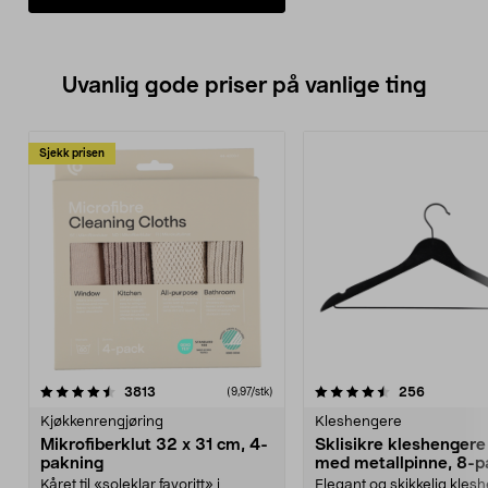
Uvanlig gode priser på vanlige ting
Sjekk prisen
4.5av 5 stjerner
anmeldelser
4.5av 5 stjerner
anmeldels
3813
256
(9,97/stk)
Kjøkkenrengjøring
Kleshengere
Mikrofiberklut 32 x 31 cm, 4-
Sklisikre kleshengere 
pakning
med metallpinne, 8-p
Kåret til «soleklar favoritt» i
Elegant og skikkelig kles