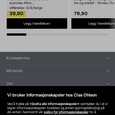
svenske Afton...
tre og metall – finnes i fle
Kleshe...
Utførelse:
Grå/beige
39,90
79,90
Legg i handlekurv
Legg i handlekurv
Bunntekst
Kundeservice
Min konto
Om
Vi bruker informasjonskapsler hos Clas Ohlson
Aktuelt
Ved å trykke på
«Godta alle informasjonskapsler»
samtykker du i at vi
lagrer informasjonskapsler (cookies) og annen sporingsteknologi på
Våre selskaper
din enhet i henhold til vår
policy for informasjonskapsler
for å