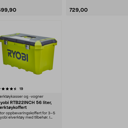
499,90
729,00
anmeldelser
19
erktøykasser og -vogner
yobi RTB22INCH 56 liter,
erktøykoffert
tor oppbevaringskoffert for 3–5
yobi elverktøy med tilbehør. I
erktøykofferte....