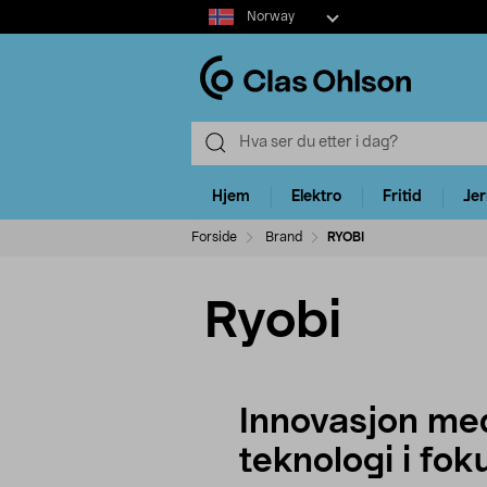
Select
Norway
market
Hjem
Elektro
Fritid
Je
Forside
Brand
RYOBI
Ryobi
Innovasjon me
teknologi i fok