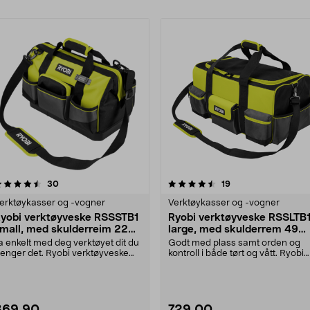
rodukter
4.5 av 5 stjerner
anmeldelser
4.5 av 5 stjerner
anmeldelser
30
19
erktøykasser og -vogner
Verktøykasser og -vogner
yobi verktøyveske RSSSTB1
Ryobi verktøyveske RSSLTB
mall, med skulderreim 22
large, med skulderrem 49
iter
liter
a enkelt med deg verktøyet dit du
Godt med plass samt orden og
renger det. Ryobi verktøyveske
kontroll i både tørt og vått. Ryobi
ed bærestrop....
verktøyveske me....
369,90
729,00