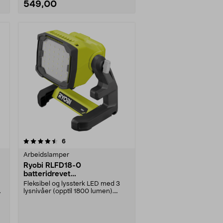
549,00
anmeldelser
6
Arbeidslamper
Ryobi RLFD18-0
batteridrevet
arbeidsbelysning, 18 V
Fleksibel og lyssterk LED med 3
lysnivåer (opptil 1800 lumen).
Ryobi RLFD18-0 – ....