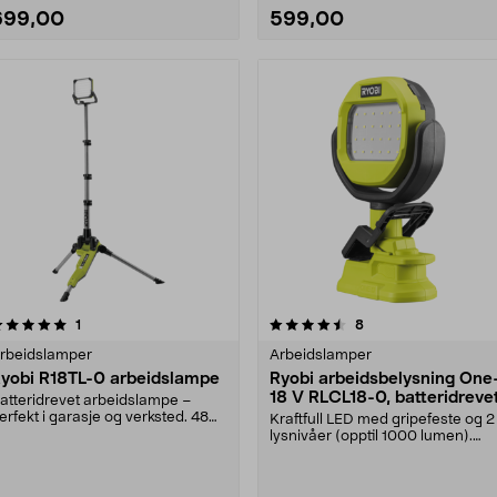
699,00
599,00
4.5 av 5 stjerner
anmeldelser
5.0 av 5 stjerner
anmeldelser
1
8
rbeidslamper
Arbeidslamper
yobi R18TL-0 arbeidslampe
Ryobi arbeidsbelysning One
18 V RLCL18-0, batteridreve
atteridrevet arbeidslampe –
erfekt i garasje og verksted. 48
Kraftfull LED med gripefeste og 2
ED-pærer som gir....
lysnivåer (opptil 1000 lumen).
Ryobi RLCL18-0 ....