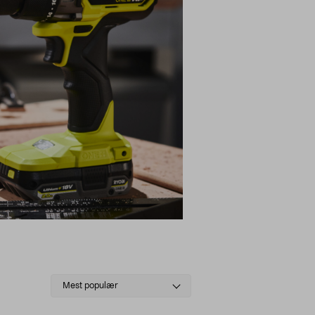
Select
Mest populær
sorting