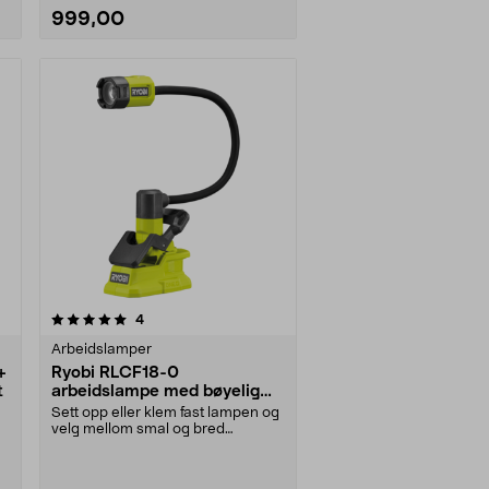
999,00
anmeldelser
4
Arbeidslamper
+
Ryobi RLCF18-0
t
arbeidslampe med bøyelig
hals, 18 V
Sett opp eller klem fast lampen og
velg mellom smal og bred
lysstråle. Ryobi RLC....