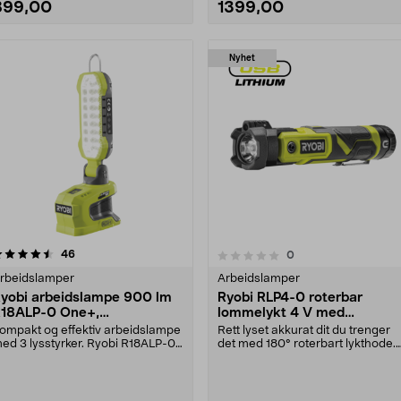
899,00
1399,00
Nyhet
anmeldelser
4.5 av 5 stjerner
46
anmeldelser
0
0.0 av 5 stjerner
rbeidslamper
Arbeidslamper
yobi arbeidslampe 900 lm
Ryobi RLP4-0 roterbar
18ALP-0 One+,
lommelykt 4 V med
atteridrevet
laserpeker
ompakt og effektiv arbeidslampe
Rett lyset akkurat dit du trenger
ed 3 lysstyrker. Ryobi R18ALP-0
det med 180° roterbart lykthode.
 18 lyssterke....
Ryobi RLP4-0 ....