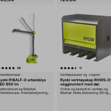
4.5 av 5 stjerner
anmeldelser
anmeldelser
38
11
0.0 av 5 stjerner
rbeidslamper
Verktøykasser og -vogner
yobi R18ALF-0 arbeidslys
Ryobi verktøyskap RHWS-01
ED 850 lm
veggmontert med dør.
atteridrevet og fleksibel
Ordne og beskytt el-verktøy og
rbeidslampe. Arbeidsbelysning
tilbehør. Maks belastning 150 kg.
om kan vinkles, henge....
Ryobi RHWS-01 –....