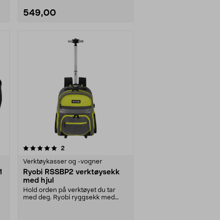
549,00
anmeldelser
2
Verktøykasser og -vogner
1
Ryobi RSSBP2 verktøysekk
med hjul
Hold orden på verktøyet du tar
med deg. Ryobi ryggsekk med
dobbeltsidig organize....