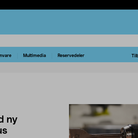
rnvare
Multimedia
Reservedeler
Til
d ny
us