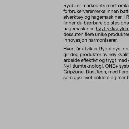
Ryobi er markedets mest omfa
forbrukervaremerke innen batt
elverktøy
og
hagemaskiner
. I
finner du bærbare og stasjonæ
hagemaskiner,
høytrykkspyler
dessuten flere unike produkte
innovasjon harmoniserer.
Hvert år utvikler Ryobi nye in
gir deg produkter av høy kvali
arbeide effektivt og trygt med 
Ny litiumteknologi, ONE+ syste
GripZone, DustTech, med flere
som gjør livet enklere og mer 