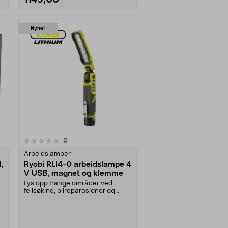
Nyhet
anmeldelser
0
Arbeidslamper
,
Ryobi RLI4-0 arbeidslampe 4
V USB, magnet og klemme
Lys opp trange områder ved
feilsøking, bilreparasjoner og
hjemmefiksing. Ryobi R....