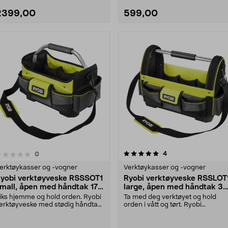
2399,00
599,00
5.0 av 5 stjerner
5.0 av 5 stjerner
anmeldelser
4
anmeldelser
0
erktøykasser og -vogner
Verktøykasser og -vogner
yobi verktøyveske RSSSOT1
Ryobi verktøyveske RSSLOT
mall, åpen med håndtak 17
large, åpen med håndtak 38
iter
liter
iks hjemme og hold orden. Ryobi
Ta med deg verktøyet og hold
erktøyveske med stødig håndtak
orden i vått og tørt. Ryobi
 ha alle verkt....
verktøyveske med håndta....