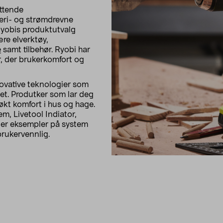
ttende
eri- og strømdrevne
 Ryobis produktutvalg
re elverktøy,
e
samt tilbehør. Ryobi har
r, der brukerkomfort og
novative teknologier som
tet. Produtker som lar deg
økt komfort i hus og hage.
m, Livetool Indiator,
 er eksempler på system
brukervennlig.