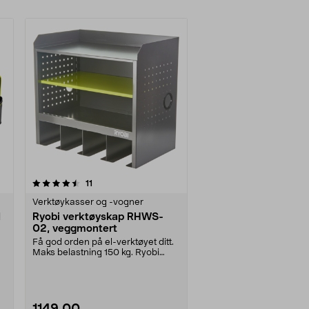
anmeldelser
11
Verktøykasser og -vogner
1
Ryobi verktøyskap RHWS-
02, veggmontert
Få god orden på el-verktøyet ditt.
Maks belastning 150 kg. Ryobi
RHWS-02 – med 3....
1149,00