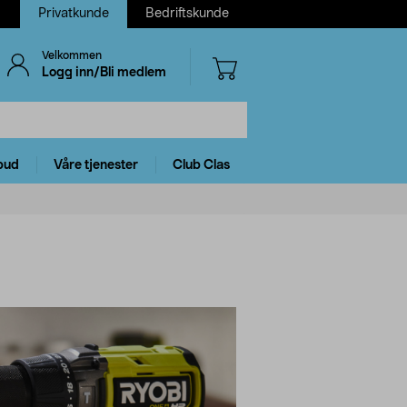
Privatkunde
Bedriftskunde
Velkommen
Logg inn/Bli medlem
bud
Våre tjenester
Club Clas