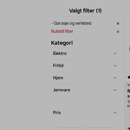
Avgrens
P
Valgt filter
(1)
produkter
×
- Garasje og verksted
×
Nullstill filter
Kategori
Elektro
Fritid
4.5 av 5 stjerner
Hjem
V
Jernvare
R
s
l
T
t
m
Pris
Minpris
Makspris