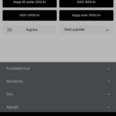
Kupp til under 200 kr
200-500 kr
500-1000 kr
Kupp over 1000 kr
Select
Mest populær
Avgrens
sorting
Produkter
Bunntekst
Kundeservice
Min konto
Om
Aktuelt