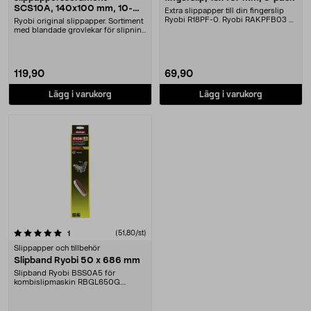
SCS10A, 140x100 mm, 10-
Extra slippapper till din fingerslip
pack
Ryobi R18PF-0. Ryobi RAKPFB03 –
Ryobi original slippapper. Sortiment
slipband fö....
med blandade grovlekar för slipning
av trä,....
119,90
69,90
Lägg i varukorg
Lägg i varukorg
recensioner
(51,80/st)
1
Slippapper och tillbehör
Slipband Ryobi 50 x 686 mm
Slipband Ryobi BSS0A5 för
kombislipmaskin RBGL650G.
Används vid formslipning och....