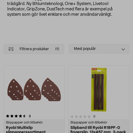
trädgård. Ny lithiumteknologi, One+ System, Livetool
Indicator, GripZone, DustTech med flera är exempel på
system som gör livet enklare och mer användarvänligt.
Select
Mest populär
Filtrera produkter
(1)
sorting
Produkter
recensioner
0.0 av 5 stjärnor
3
recensioner
0
Slippapper och tillbehör
Slippapper och tillbehör
Ryobi Multislip
Slipband till Ryobi R18PF-0
slippapperssortiment
fingerslip, 13x457 mm, 3-pack