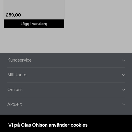
259,00
Lägg i varukorg
Sidfot
Kundservice
Mitt konto
Om oss
Aktuellt
Våra bolag
Vi på Clas Ohlson använder cookies