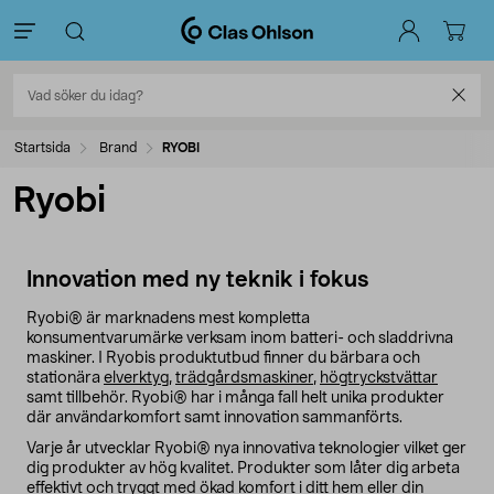
Startsida
Brand
RYOBI
Ryobi
Innovation med ny teknik i fokus
Ryobi® är marknadens mest kompletta
konsumentvarumärke verksam inom batteri- och sladdrivna
maskiner. I Ryobis produktutbud finner du bärbara och
stationära
elverktyg
,
trädgårdsmaskiner
,
högtryckstvättar
samt tillbehör. Ryobi® har i många fall helt unika produkter
där användarkomfort samt innovation sammanförts.
Varje år utvecklar Ryobi® nya innovativa teknologier vilket ger
dig produkter av hög kvalitet. Produkter som låter dig arbeta
effektivt och tryggt med ökad komfort i ditt hem eller din