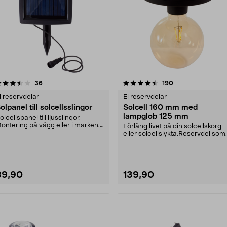
4.5 av 5 stjärnor
recensioner
4.5 av 5 stjärnor
recensioner
36
190
l reservdelar
El reservdelar
olpanel till solcellsslingor
Solcell 160 mm med
lampglob 125 mm
olcellspanel till ljusslingor.
ontering på vägg eller i marken.
Förläng livet på din solcellskorg
änds och släc....
eller solcellslykta.Reservdel som
passar:36-75....
89,90
139,90