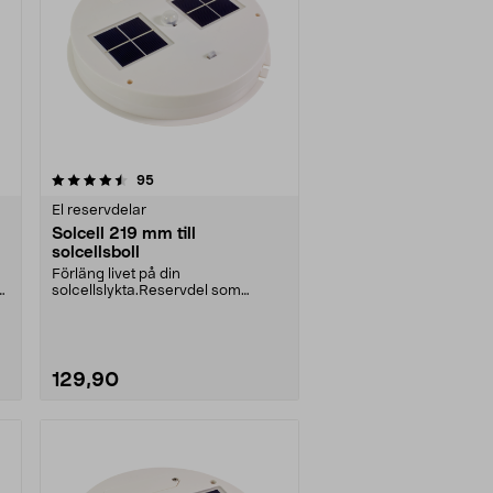
recensioner
95
El reservdelar
Solcell 219 mm till
solcellsboll
Förläng livet på din
solcellslykta.Reservdel som
passar:36-6493-3, TN-809136-
811....
129,90