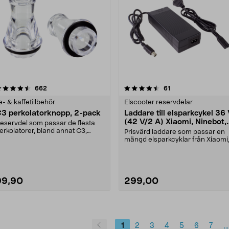
4.5 av 5 stjärnor
recensioner
4.5 av 5 stjärnor
recensioner
662
61
e- & kaffetillbehör
Elscooter reservdelar
3 perkolatorknopp, 2-pack
Laddare till elsparkcykel 36
(42 V/2 A) Xiaomi, Ninebot,
eservdel som passar de flesta
E-Way m.fl.
erkolatorer, bland annat C3,
Prisvärd laddare som passar en
alton och Hugin. S....
mängd elsparkcyklar från Xiaomi
Ninebot och E-Wa....
99,90
299,00
1
2
3
4
5
6
7
...