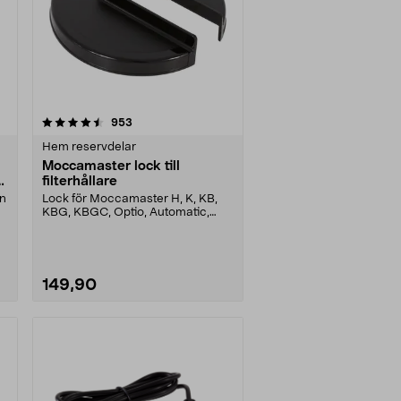
recensioner
953
Hem reservdelar
Moccamaster lock till
-
filterhållare
en
Lock för Moccamaster H, K, KB,
KBG, KBGC, Optio, Automatic,
Automatic S, Manual ....
149,90