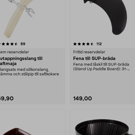
4.5 av 5 stjärnor
recensioner
3.5 av 5 stjärnor
recensioner
89
112
em reservdelar
Fritid reservdelar
vtappningsslang till
Fena till SUP-bräda
aftmaja
Fena med låskil till SUP-bräda
(Stand Up Paddle Board): 31-
langsats med silikonslang,
974331-2059, E11 Pass....
lämma och stålpip till saftkokare
69,90
149,00