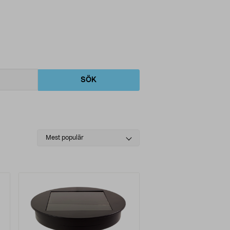
SÖK
Select
Mest populär
sorting