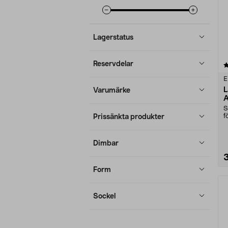
Lagerstatus
Reservdelar
4.5 av 5 stjärnor
E
L
Varumärke
A
p
S
f
Prissänkta produkter
s
Dimbar
Form
Sockel