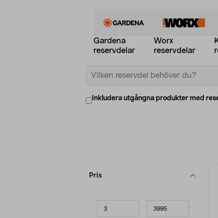
Gardena
Worx
reservdelar
reservdelar
r
Inkludera utgångna produkter med res
Förfina
P
Pris
produkter
Minpris
Maxpris