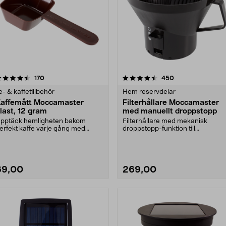
4.5 av 5 stjärnor
recensioner
4.5 av 5 stjärnor
recensioner
170
450
e- & kaffetillbehör
Hem reservdelar
affemått Moccamaster
Filterhållare Moccamaster
last, 12 gram
med manuellt droppstopp
pptäck hemligheten bakom
Filterhållare med mekanisk
erfekt kaffe varje gång med
droppstopp-funktion till
enna exklusiva doserings....
Moccamaster kaffebryggare. P....
69,00
269,00