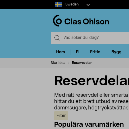
Select
Sweden
market
Hem
El
Fritid
Bygg
Startsida
Reservdelar
Reservdelar
Med rätt reservdel eller smarta 
hittar du ett brett utbud av rese
dammsugare, högtryckstvättar,
Filter
Populära varumärken