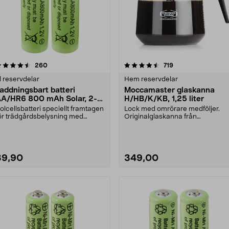
4.5 av 5 stjärnor
recensioner
4.0 av 5 stjärnor
recensioner
260
719
l reservdelar
Hem reservdelar
addningsbart batteri
Moccamaster glaskanna
A/HR6 800 mAh Solar, 2-
H/HB/K/KB, 1,25 liter
ack
olcellsbatteri speciellt framtagen
Lock med omrörare medföljer.
ör trädgårdsbelysning med
Originalglaskanna från
olceller och AA-....
Moccamaster. Förläng livet p....
39,90
349,00