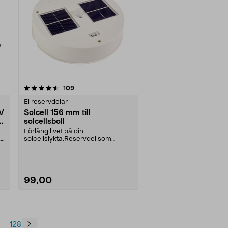
recensioner
109
El reservdelar
 V
Solcell 156 mm till
solcellsboll
Förläng livet på din
,
solcellslykta.Reservdel som
passar:36-6493-2, TN-808936-
811....
99,00
128