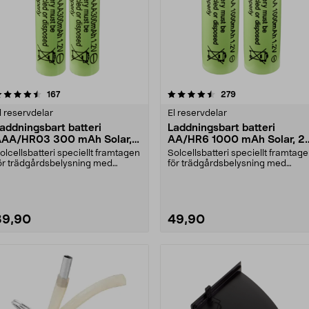
4.5 av 5 stjärnor
recensioner
4.5 av 5 stjärnor
recensioner
167
279
l reservdelar
El reservdelar
addningsbart batteri
Laddningsbart batteri
AA/HR03 300 mAh Solar,
AA/HR6 1000 mAh Solar, 2
-pack
pack
olcellsbatteri speciellt framtagen
Solcellsbatteri speciellt framtag
ör trädgårdsbelysning med
för trädgårdsbelysning med
olceller och AAA....
solceller och AA-....
39,90
49,90