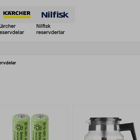
Kärcher
Nilfisk
eservdelar
reservderlar
ervdelar
rodukter