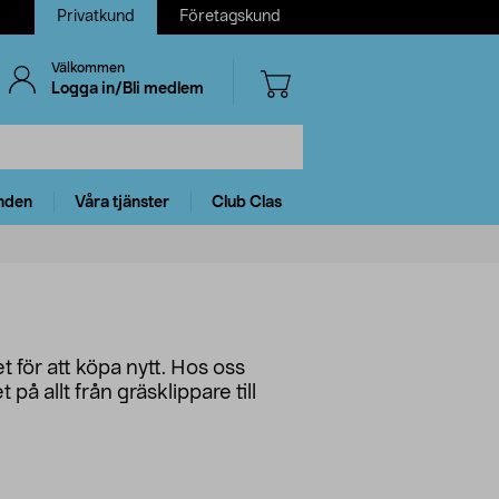
Privatkund
Företagskund
Välkommen
Logga in/Bli medlem
nden
Våra tjänster
Club Clas
t för att köpa nytt. Hos oss
på allt från gräsklippare till