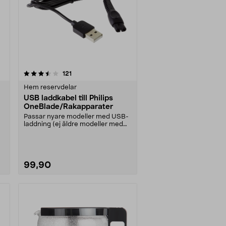
recensioner
121
Hem reservdelar
USB laddkabel till Philips
OneBlade/Rakapparater
Passar nyare modeller med USB-
laddning (ej äldre modeller med
230 V nätadapter).....
99,90