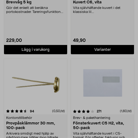
Brevvåg 5 kg
Kuvert C6, vita
Gör det enkelt att beräkna
Vita självhäftande kuvert i det
portokostnader. Tareringsfunktion.
klassiska lil....
Gradering 1 g. Max....
229,00
49,90
Lägg i varukorg
Varianter
4.0 av 5 stjärnor
recensioner
(0,50/st)
recensioner
(1,60/st)
94
271
Kontorstillbehör
Brev- & pakethantering
Provpåsklämmor 30 mm,
Fönsterkuvert C5 H2, vita,
100-pack
50-pack
Arkivera smidigt med hjälp av
Vita självhäftande kuvert i C5-
påsförslutare. Håller ihop hålade
format. För offerter, fakturor och