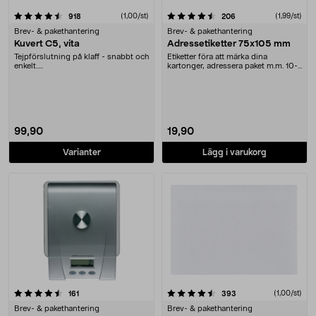
4.5 av 5 stjärnor
recensioner
(1,00/st)
recensioner
(1,99/st)
918
206
Brev- & pakethantering
Brev- & pakethantering
Kuvert C5, vita
Adressetiketter 75x105 mm
Tejpförslutning på klaff - snabbt och
Etiketter föra att märka dina
enkelt.....
kartonger, adressera paket m.m. 10-
pack
99,90
19,90
Varianter
Lägg i varukorg
4.5 av 5 stjärnor
recensioner
recensioner
(1,00/st)
161
393
Brev- & pakethantering
Brev- & pakethantering