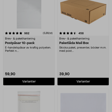
4.5 av 5 stjärnor
recensioner
(5,99/st)
recensioner
982
458
Brev- & pakethantering
Brev- & pakethantering
Postpåsar 10-pack
Paketlåda Mail Box
E-handelspåsar av kraftig polyeten.
Skicka paket, presenter, böcker m.m.
Perfekt n....
med post....
59,90
39,90
Varianter
Varianter