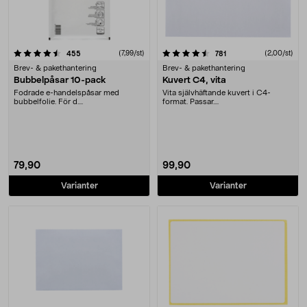
4.5 av 5 stjärnor
recensioner
(7,99/st)
recensioner
(2,00/st)
455
781
Brev- & pakethantering
Brev- & pakethantering
Bubbelpåsar 10-pack
Kuvert C4, vita
Fodrade e-handelspåsar med
Vita självhäftande kuvert i C4-
bubbelfolie. För d....
format. Passar....
79,90
99,90
Varianter
Varianter