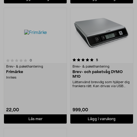
5.0 av 5 stjärnor
recensioner
5
recensioner
0
Brev- & pakethantering
Brev- & pakethantering
Frimärke
Brev- och paketvåg DYMO
M10
Inrikes
Lättanvänd brevvåg som hjälper dig
frankera rätt. Kan drivas via USB
eller batte....
22,00
999,00
Läs mer
Lägg i varukorg