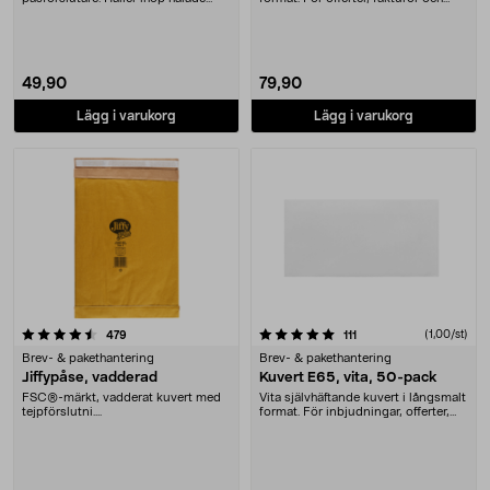
papper och dokum....
andra adresser....
49,90
79,90
Lägg i varukorg
Lägg i varukorg
5.0 av 5 stjärnor
recensioner
recensioner
(1,00/st)
479
111
Brev- & pakethantering
Brev- & pakethantering
Jiffypåse, vadderad
Kuvert E65, vita, 50-pack
FSC®-märkt, vadderat kuvert med
Vita självhäftande kuvert i långsmalt
tejpförslutni....
format. För inbjudningar, offerter,
faktur....