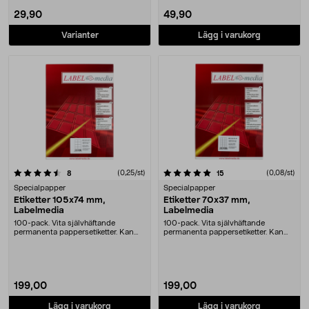
29,90
49,90
Varianter
Lägg i varukorg
5.0 av 5 stjärnor
recensioner
(0,25/st)
recensioner
(0,08/st)
8
15
Specialpapper
Specialpapper
Etiketter 105x74 mm,
Etiketter 70x37 mm,
Labelmedia
Labelmedia
100-pack. Vita självhäftande
100-pack. Vita självhäftande
permanenta pappersetiketter. Kan
permanenta pappersetiketter. Kan
användas som adres....
användas som adres....
199,00
199,00
Lägg i varukorg
Lägg i varukorg