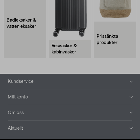
Badleksaker &
vattenleksaker
Prissänkta
produkter
Resväskor &
kabinväskor
Sidfot
Kundservice
Mitt konto
Om oss
Aktuellt