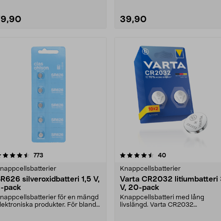
79,90
39,90
4.5 av 5 stjärnor
recensioner
4.5 av 5 stjärnor
recensioner
773
40
nappcellsbatterier
Knappcellsbatterier
R626 silveroxidbatteri 1,5 V,
Varta CR2032 litiumbatteri
-pack
V, 20-pack
nappcellsbatterier för en mängd
Knappcellsbatteri med lång
lektroniska produkter. För bland
livslängd. Varta CR2032
nnat klockor....
knappbatteri benämns även
DL2....