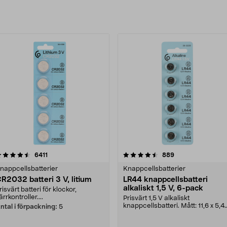
rodukter
4.5 av 5 stjärnor
recensioner
4.5 av 5 stjärnor
recensioner
6411
889
nappcellsbatterier
Knappcellsbatterier
R2032 batteri 3 V, litium
LR44 knappcellsbatteri
alkaliskt 1,5 V, 6-pack
risvärt batteri för klockor,
järrkontroller....
Prisvärt 1,5 V alkaliskt
knappcellsbatteri. Mått: 11,6 x 5,4
ntal i förpackning:
5
mm. LR44 – litet ba....