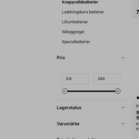
Knappcellsbatterier
Laddningsbara batterier
Litiumbatterier
Nätaggregat
Specialbatterier
Pris
Minpris
Maxpris
4.5 av 5 stjärnor
K
Lagerstatus
S
5
Varumärke
K
e
a