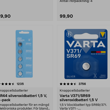
itiumbatteri CR20....
Antal i förpackning:
4
79,90
99,90
4.5 av 5 stjärnor
recensioner
4.5 av 5 stjärnor
recensioner
1235
3756
nappcellsbatterier
Knappcellsbatterier
R44 silveroxidbatteri 1,5 V,
Varta V371/SR69
-pack
silveroxidbatteri 1,5 V
nappcellsbatterier för en mängd
1,5 V klockbatteri typ SR69/371.
lektroniska produkter. För bland
Varta V371 -....