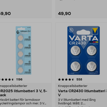
59,90
49,90
4.5 av 5 stjärnor
recensioner
4.5 av 5 stjärnor
recensioner
1196
558
nappcellsbatterier
Knappcellsbatterier
R2025 litiumbatteri 3 V, 5-
Varta CR2430 litiumbatteri 
ack
V
risvärt batteri för larmdosor
3 V litiumbatteri med lång
yckelringslampor och mer. 3 V
livslängd. Mått: 2....