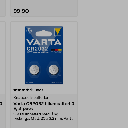
99,90
recensioner
1587
Knappcellsbatterier
 3
Varta CR2032 litiumbatteri 3
V, 2-pack
3 V litiumbatteri med lång
livslängd. Mått: 20 x 3,2 mm. Varta
CR2032 knappbatte....