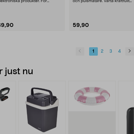
lektroniska produkter. För
och pulsmätare. Varta kraftfullt
lockor, nyckelring....
litiumbatt....
89,90
59,90
1
2
3
4
 just nu