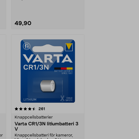
litiumbatteri....
49,90
recensioner
261
Knappcellsbatterier
Varta CR1/3N litiumbatteri 3
V
or
Knappcellsbatteri för kameror,