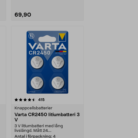
69,90
recensioner
415
Knappcellsbatterier
Varta CR2450 litiumbatteri 3
V
3 V litiumbatteri med lång
livslängd. Mått 24....
Antal i förpackning:
4