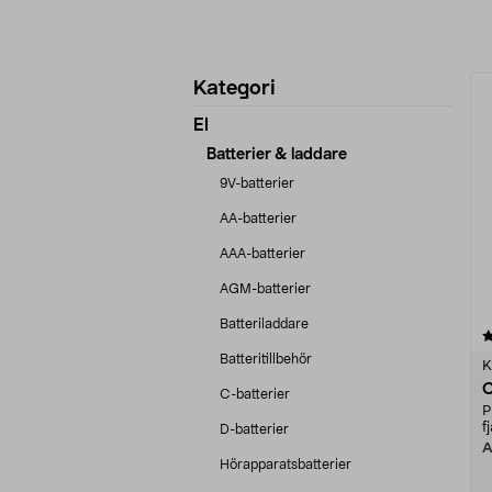
Förfina
P
Kategori
produkter
El
Batterier & laddare
9V-batterier
AA-batterier
AAA-batterier
AGM-batterier
Batteriladdare
4.5 av 5 stjärnor
Batteritillbehör
K
C
C-batterier
P
f
D-batterier
A
Hörapparatsbatterier