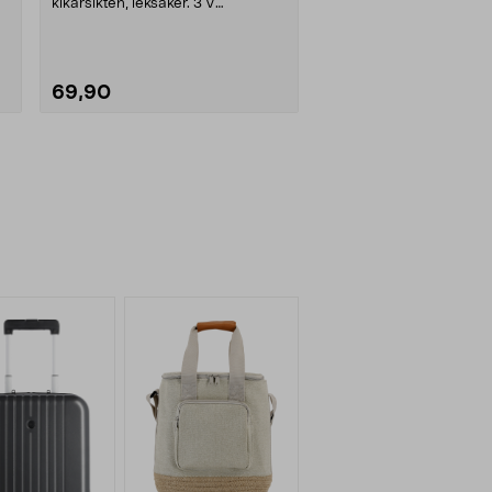
kikarsikten, leksaker. 3 V
litiumbatteri CR1/3N r....
69,90