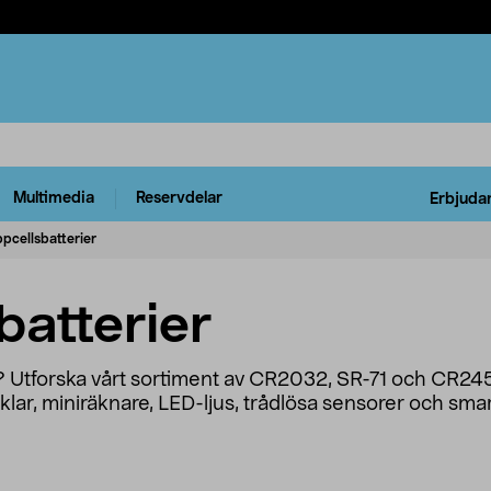
Multimedia
Reservdelar
Erbjuda
pcellsbatterier
batterier
 Utforska vårt sortiment av CR2032, SR-71 och CR2450
ilnycklar, miniräknare, LED-ljus, trådlösa sensorer och s