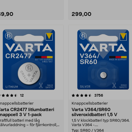
89,90
299,00
4.5 av 5 stjärnor
recensioner
4.5 av 5 stjärnor
recensioner
12
3756
nappcellsbatterier
Knappcellsbatterier
arta CR2477 litiumbatteri
Varta V364/SR60
nappcell 3 V 1-pack
silveroxidbatteri 1,5 V
raftfull batteri med låg
1,5 V klockbatteri typ SR60/364.
jälvurladdning – för fjärrkontroll,
Varta V364 -....
åg, leksaker m.m....
Typ:
SR60 / V364