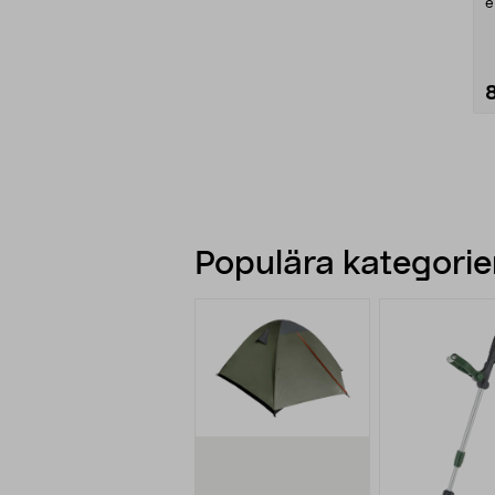
e
k
Populära kategorier