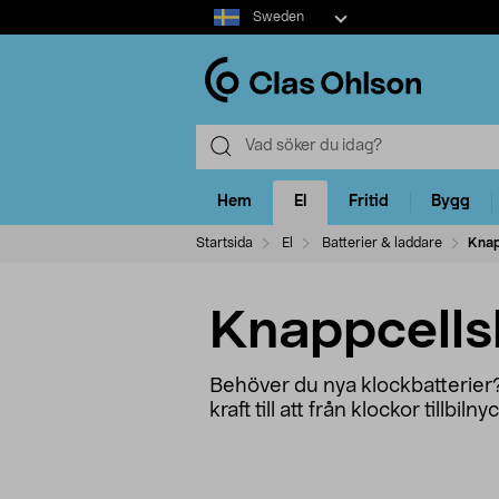
Select
Sweden
market
Hem
El
Fritid
Bygg
Startsida
El
Batterier & laddare
Knap
Knappcells
Behöver du nya klockbatterier?
kraft till att från klockor tillb