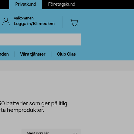
Privatkund
Företagskund
Välkommen
Logga in/Bli medlem
nden
Våra tjänster
Club Clas
 batterier som ger pålitlig
marta hemprodukter.
Select
Mest populär