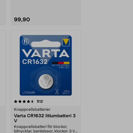
litiumbatteri CR2450 ....
99,90
recensioner
512
Knappcellsbatterier
Varta CR1632 litiumbatteri 3
V
Knappcellsbatteri för klockor,
bilnycklar, bankdosor, klockor. 3 V