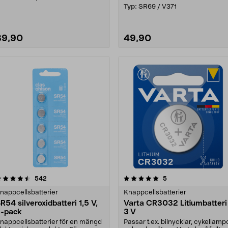
nnat klockor....
Typ:
SR69 / V371
89,90
49,90
5.0 av 5 stjärnor
recensioner
4.5 av 5 stjärnor
recensioner
542
5
nappcellsbatterier
Knappcellsbatterier
R54 silveroxidbatteri 1,5 V,
Varta CR3032 Litiumbatteri
-pack
3 V
nappcellsbatterier för en mängd
Passar t.ex. bilnycklar, cykellamp