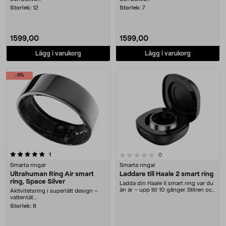
Storlek:
12
Storlek:
7
1599,00
1599,00
Lägg i varukorg
Lägg i varukorg
-11%
recensioner
0.0 av 5 stjärnor
1
recensioner
0
Smarta ringar
Smarta ringar
Ultrahuman Ring Air smart
Laddare till Haale 2 smart ring
ring, Space Silver
Ladda din Haale II smart ring var du
än är – upp till 10 gånger. Stilren och
Aktivitetsring i superlätt design –
kom....
vattentät....
Storlek:
8