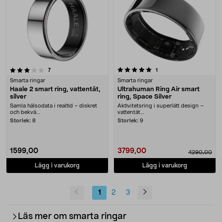
5.0 av 5 stjärnor
recensioner
recensioner
7
1
Smarta ringar
Smarta ringar
Haale 2 smart ring, vattentät,
Ultrahuman Ring Air smart
silver
ring, Space Silver
Samla hälsodata i realtid – diskret
Aktivitetsring i superlätt design –
och bekvä....
vattentät....
Storlek:
8
Storlek:
9
1599,00
3799,00
4290,00
Lägg i varukorg
Lägg i varukorg
1
2
3
Läs mer om smarta ringar