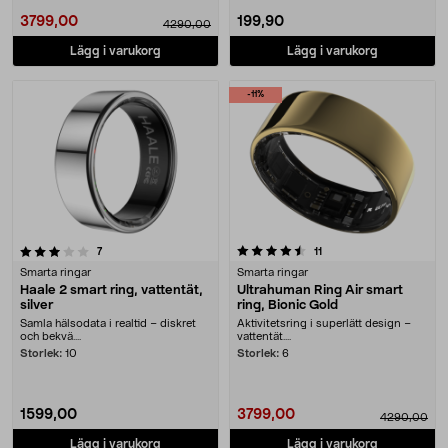
3799,00
199,90
4290,00
Lägg i varukorg
Lägg i varukorg
-11%
4.5 av 5 stjärnor
recensioner
recensioner
7
11
Smarta ringar
Smarta ringar
Haale 2 smart ring, vattentät,
Ultrahuman Ring Air smart
silver
ring, Bionic Gold
Samla hälsodata i realtid – diskret
Aktivitetsring i superlätt design –
och bekvä....
vattentät....
Storlek:
10
Storlek:
6
1599,00
3799,00
4290,00
Lägg i varukorg
Lägg i varukorg