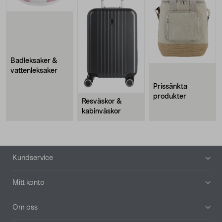
Badleksaker &
vattenleksaker
Prissänkta
produkter
Resväskor &
kabinväskor
Sidfot
Kundservice
Mitt konto
Om oss