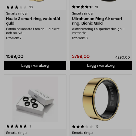
4.5 av 5 stjärnor
recensioner
recensioner
18
11
Smarta ringar
Smarta ringar
Haale 2 smart ring, vattentät,
Ultrahuman Ring Air smart
guld
ring, Bionic Gold
Samla hälsodata i realtid – diskret
Aktivitetsring i superlätt design –
och bekvä....
vattentät....
Storlek:
7
Storlek:
8
1599,00
3799,00
4290,00
Lägg i varukorg
Lägg i varukorg
3.5 av 5 stjärnor
recensioner
recensioner
1
18
Smarta ringar
Smarta ringar