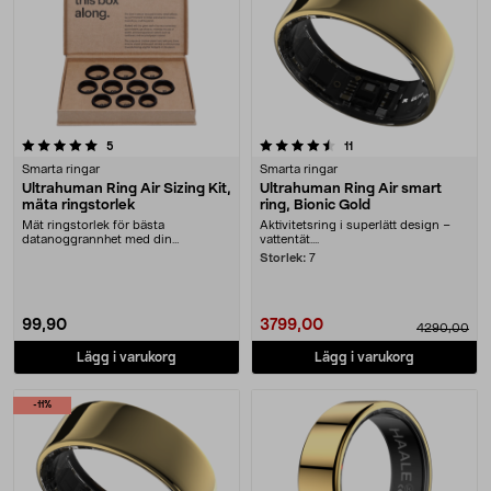
4.5 av 5 stjärnor
recensioner
recensioner
5
11
Smarta ringar
Smarta ringar
Ultrahuman Ring Air Sizing Kit,
Ultrahuman Ring Air smart
mäta ringstorlek
ring, Bionic Gold
Mät ringstorlek för bästa
Aktivitetsring i superlätt design –
datanoggrannhet med din
vattentät....
Ultrahuman smartring. Ultrahum....
Storlek:
7
99,90
3799,00
4290,00
Lägg i varukorg
Lägg i varukorg
-11%