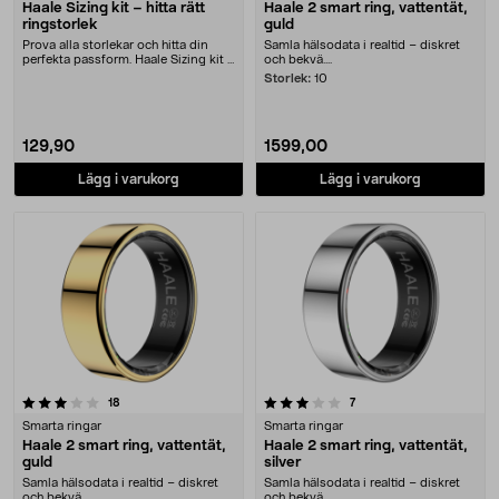
Haale Sizing kit – hitta rätt
Haale 2 smart ring, vattentät,
ringstorlek
guld
Prova alla storlekar och hitta din
Samla hälsodata i realtid – diskret
perfekta passform. Haale Sizing kit –
och bekvä....
säkers....
Storlek:
10
129,90
1599,00
Lägg i varukorg
Lägg i varukorg
3.0 av 5 stjärnor
recensioner
recensioner
18
7
Smarta ringar
Smarta ringar
Haale 2 smart ring, vattentät,
Haale 2 smart ring, vattentät,
guld
silver
Samla hälsodata i realtid – diskret
Samla hälsodata i realtid – diskret
och bekvä....
och bekvä....