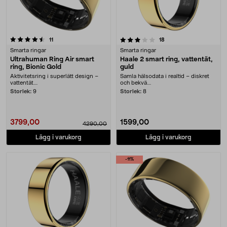
3.5 av 5 stjärnor
recensioner
recensioner
11
18
Smarta ringar
Smarta ringar
Ultrahuman Ring Air smart
Haale 2 smart ring, vattentät,
ring, Bionic Gold
guld
Aktivitetsring i superlätt design –
Samla hälsodata i realtid – diskret
vattentät....
och bekvä....
Storlek:
9
Storlek:
8
3799,00
1599,00
4290,00
Lägg i varukorg
Lägg i varukorg
-11%