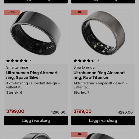
-11%
-11%
4.5 av 5 stjärnor
recensioner
recensioner
1
3
Smarta ringar
Smarta ringar
Ultrahuman Ring Air smart
Ultrahuman Ring Air smart
ring, Space Silver
ring, Raw Titanium
Aktivitetsring i superlätt design –
Aktivitetsring i superlätt design –
vattentät....
vattentät....
Storlek:
6
Storlek:
7
3799,00
3799,00
4290,00
4290,00
Lägg i varukorg
Lägg i varukorg
-11%