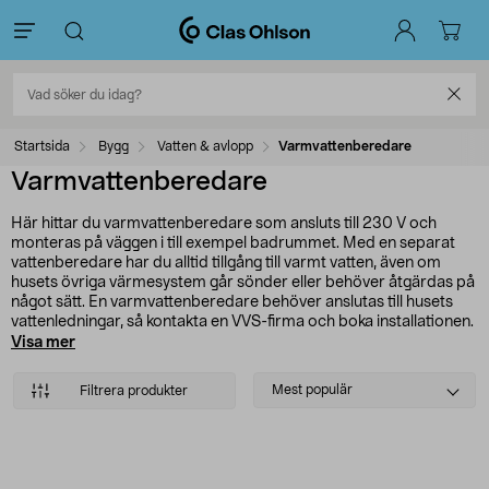
Startsida
Bygg
Vatten & avlopp
Varmvattenberedare
Varmvattenberedare
Här hittar du varmvattenberedare som ansluts till 230 V och
monteras på väggen i till exempel badrummet. Med en separat
vattenberedare har du alltid tillgång till varmt vatten, även om
husets övriga värmesystem går sönder eller behöver åtgärdas på
något sätt. En varmvattenberedare behöver anslutas till husets
vattenledningar, så kontakta en VVS-firma och boka installationen.
Med en auktoriserad VVS-montör som gör jobbet blir det utfört
Visa mer
korrekt, säkert och tryggt för dig.
Select
Mest populär
Filtrera produkter
sorting
Produkter