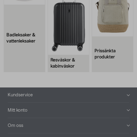
Badleksaker &
vattenleksaker
Prissänkta
produkter
Resväskor &
kabinväskor
Sidfot
Kundservice
Mitt konto
Om oss