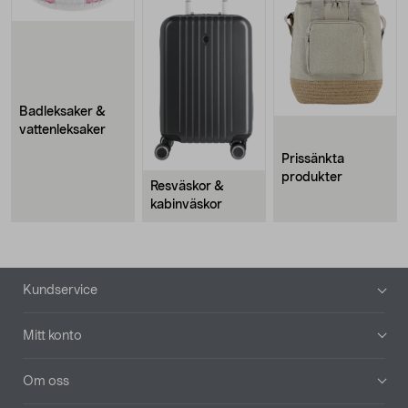
Badleksaker &
vattenleksaker
Prissänkta
produkter
Resväskor &
kabinväskor
Sidfot
Kundservice
Mitt konto
Om oss