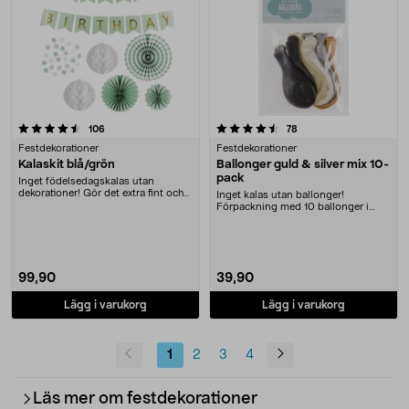
4.5 av 5 stjärnor
recensioner
recensioner
106
78
Festdekorationer
Festdekorationer
Kalaskit blå/grön
Ballonger guld & silver mix 10-
pack
Inget födelsedagskalas utan
dekorationer! Gör det extra fint och
Inget kalas utan ballonger!
festligt till b....
Förpackning med 10 ballonger i
silver, guld, svart, ....
99,90
39,90
Lägg i varukorg
Lägg i varukorg
1
2
3
4
Läs mer om festdekorationer