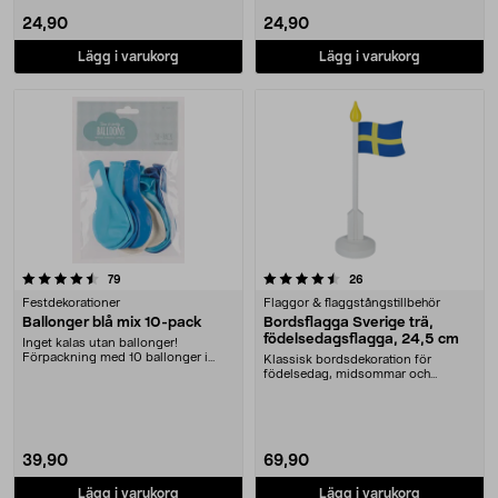
24,90
24,90
Lägg i varukorg
Lägg i varukorg
4.5 av 5 stjärnor
recensioner
recensioner
79
26
Festdekorationer
Flaggor & flaggstångstillbehör
Ballonger blå mix 10-pack
Bordsflagga Sverige trä,
födelsedagsflagga, 24,5 cm
Inget kalas utan ballonger!
Förpackning med 10 ballonger i
Klassisk bordsdekoration för
olika nyanser av blåt....
födelsedag, midsommar och
högtider. Bordsflagga Sve....
39,90
69,90
Lägg i varukorg
Lägg i varukorg