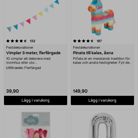
4.5 av 5 stjärnor
recensioner
recensioner
132
187
Festdekorationer
Festdekorationer
Vimplar 3 meter, flerfärgade
Pinata till kalas, åsna
10 vimplar att dekorera med
Piñata är en mexikansk tradition för
inomhus eller uto....
kalas och andra festligheter. Fyll den
med ....
Utförande:
Flerfärgad
39,90
149,90
Lägg i varukorg
Lägg i varukorg