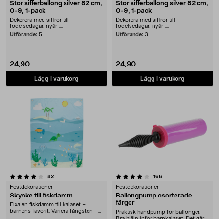
Stor sifferballong silver 82 cm,
Stor sifferballong silver 82 cm,
0-9, 1-pack
0-9, 1-pack
Dekorera med siffror till
Dekorera med siffror till
födelsedagar, nyår ....
födelsedagar, nyår ....
Utförande:
5
Utförande:
3
24,90
24,90
Lägg i varukorg
Lägg i varukorg
4.0 av 5 stjärnor
recensioner
recensioner
82
166
Festdekorationer
Festdekorationer
Skynke till fiskdamm
Ballongpump osorterade
färger
Fixa en fiskdamm till kalaset –
barnens favorit. Variera fångsten –
Praktisk handpump för ballonger.
godispåse, l....
Bra hjälp inför barnkalaset. Det går