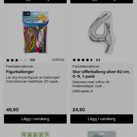
4.5 av 5 stjärnor
recensioner
(2,50/st)
recensioner
139
63
Festdekorationer
Festdekorationer
Figurballonger
Stor sifferballong silver 82 cm,
0-9, 1-pack
Lär dig knyta figurer av ballonger!
Instruktioner medföljer. 20-pack.
Dekorera med siffror till
Tillverkad....
födelsedagar, nyår ....
Utförande:
4
49,90
24,90
Lägg i varukorg
Lägg i varukorg