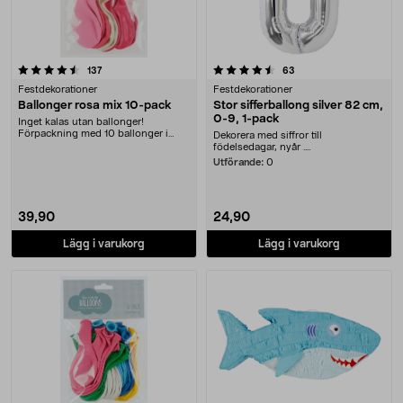
4.5 av 5 stjärnor
recensioner
recensioner
137
63
Festdekorationer
Festdekorationer
Ballonger rosa mix 10-pack
Stor sifferballong silver 82 cm,
0-9, 1-pack
Inget kalas utan ballonger!
Förpackning med 10 ballonger i
Dekorera med siffror till
olika nyanser av rosa....
födelsedagar, nyår ....
Utförande:
0
39,90
24,90
Lägg i varukorg
Lägg i varukorg