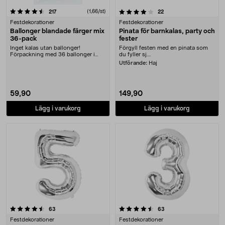
4.0 av 5 stjärnor
recensioner
(1,66/st)
recensioner
217
22
Festdekorationer
Festdekorationer
Ballonger blandade färger mix
Pinata för barnkalas, party och
36-pack
fester
Inget kalas utan ballonger!
Förgyll festen med en pinata som
Förpackning med 36 ballonger i
du fyller sj....
blandade färger. Perf....
Utförande:
Haj
59,90
149,90
Lägg i varukorg
Lägg i varukorg
4.5 av 5 stjärnor
recensioner
recensioner
63
63
Festdekorationer
Festdekorationer