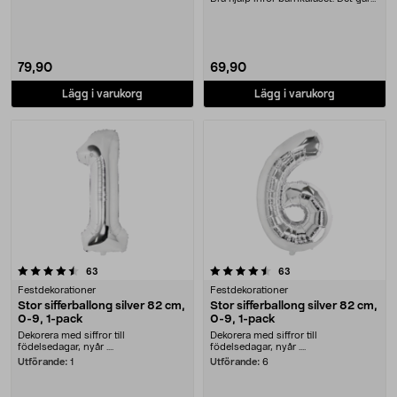
både snabb....
79,90
69,90
Lägg i varukorg
Lägg i varukorg
4.5 av 5 stjärnor
recensioner
recensioner
63
63
Festdekorationer
Festdekorationer
Stor sifferballong silver 82 cm,
Stor sifferballong silver 82 cm,
0-9, 1-pack
0-9, 1-pack
Dekorera med siffror till
Dekorera med siffror till
födelsedagar, nyår ....
födelsedagar, nyår ....
Utförande:
1
Utförande:
6