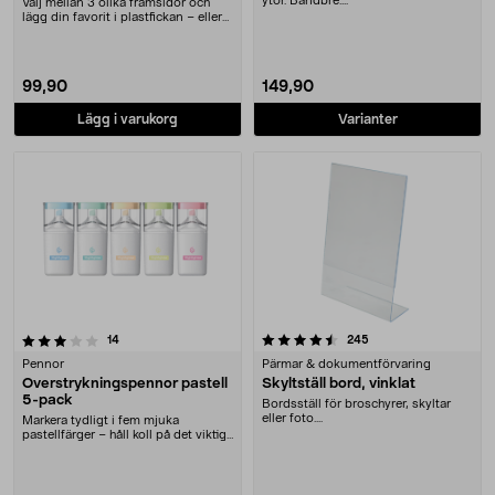
ytor. Bandbre....
Välj mellan 3 olika framsidor och
lägg din favorit i plastfickan – eller
designa....
99,90
149,90
Lägg i varukorg
Varianter
4.5 av 5 stjärnor
recensioner
recensioner
14
245
Pennor
Pärmar & dokumentförvaring
Överstrykningspennor pastell
Skyltställ bord, vinklat
5-pack
Bordsställ för broschyrer, skyltar
eller foto....
Markera tydligt i fem mjuka
pastellfärger – håll koll på det viktiga
i texten. Ö....