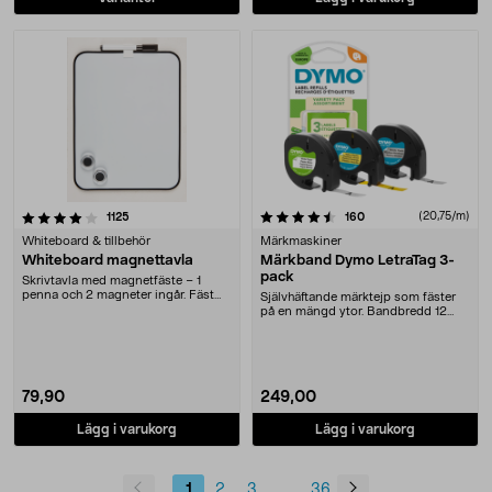
4.5 av 5 stjärnor
recensioner
recensioner
(20,75/m)
1125
160
Whiteboard & tillbehör
Märkmaskiner
Whiteboard magnettavla
Märkband Dymo LetraTag 3-
pack
Skrivtavla med magnetfäste – 1
penna och 2 magneter ingår. Fäst
Självhäftande märktejp som fäster
tavlan på kylskå....
på en mängd ytor. Bandbredd 12
mm längd 4 m. K....
79,90
249,00
Lägg i varukorg
Lägg i varukorg
1
2
3
36
...