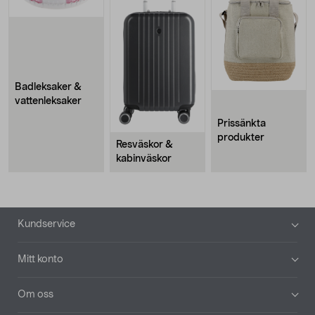
Badleksaker &
vattenleksaker
Prissänkta
produkter
Resväskor &
kabinväskor
Sidfot
Kundservice
Mitt konto
Om oss