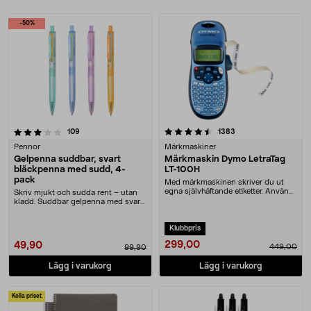
Produkter
-50%
4.5 av 5 stjärnor
recensioner
recensioner
109
1383
Pennor
Märkmaskiner
Gelpenna suddbar, svart
Märkmaskin Dymo LetraTag
bläckpenna med sudd, 4-
LT-100H
pack
Med märkmaskinen skriver du ut
egna självhäftande etiketter. Använd
Skriv mjukt och sudda rent – utan
den för att ....
kladd. Suddbar gelpenna med svart
bläck – perf....
Klubbpris
299,00
49,90
449,00
99,90
Lägg i varukorg
Lägg i varukorg
Kolla priset