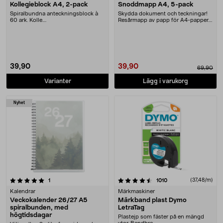
Kollegieblock A4, 2-pack
Snoddmapp A4, 5-pack
Spiralbundna anteckningsblock à
Skydda dokument och teckningar!
60 ark. Kolle....
Resårmapp av papp för A4-papper.
5-pack
39,90
39,90
69,90
Varianter
Lägg i varukorg
Nyhet
4.5 av 5 stjärnor
recensioner
recensioner
(37,48/m)
1
1010
Kalendrar
Märkmaskiner
Veckokalender 26/27 A5
Märkband plast Dymo
spiralbunden, med
LetraTag
högtidsdagar
Plastejp som fäster på en mängd