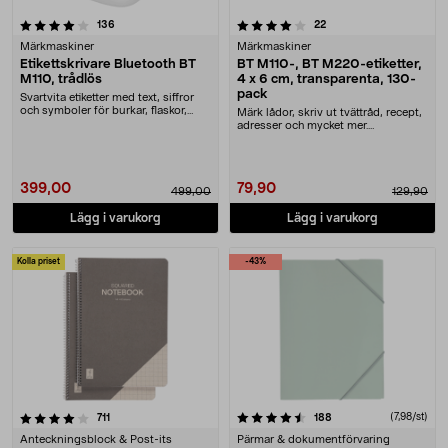
4.0 av 5 stjärnor
recensioner
recensioner
136
22
Märkmaskiner
Märkmaskiner
Etikettskrivare Bluetooth BT
BT M110-, BT M220-etiketter,
M110, trådlös
4 x 6 cm, transparenta, 130-
pack
Svartvita etiketter med text, siffror
och symboler för burkar, flaskor,
Märk lådor, skriv ut tvättråd, recept,
presente....
adresser och mycket mer.
Självhäftande et....
399,00
79,90
499,00
129,90
Lägg i varukorg
Lägg i varukorg
Kolla priset
-43%
4.5 av 5 stjärnor
recensioner
recensioner
(7,98/st)
711
188
Anteckningsblock & Post-its
Pärmar & dokumentförvaring