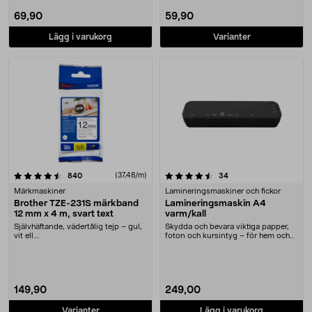
69,90
59,90
Lägg i varukorg
Varianter
4.5 av 5 stjärnor
recensioner
(37,48/m)
recensioner
840
34
Märkmaskiner
Lamineringsmaskiner och fickor
Brother TZE-231S märkband
Lamineringsmaskin A4
12 mm x 4 m, svart text
varm/kall
Självhäftande, vädertålig tejp – gul,
Skydda och bevara viktiga papper,
vit ell....
foton och kursintyg – för hem och
kontor. Pris....
149,90
249,00
Varianter
Lägg i varukorg