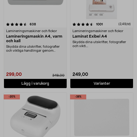
4.5 av 5 stjärnor
recensioner
recensioner
(2,49/st)
638
1001
Lamineringsmaskiner och fickor
Lamineringsmaskiner och fickor
Lamineringsmaskin A4, varm
Laminat Exibel A4
och kall
Skydda dina utskrifter, fotografier
och vikti....
Skydda dina utskrifter, fotografier
och viktiga handlingar genom
laminering. Lam....
299,00
249,00
349,00
Lägg i varukorg
Varianter
-20%
-38%