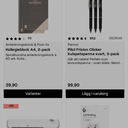
4.5 av 5 stjärnor
recensioner
recensioner
(33,30/st)
711
952
Anteckningsblock & Post-its
Pennor
Kollegieblock A4, 2-pack
Pilot Frixion Clicker
kulspetspenna svart, 3-pack
Spiralbundna anteckningsblock à
60 ark. Kolle....
Går att radera! Perfekt som
korsordspenna - svart bläck. Skönt
gummerat grepp oc....
39,90
99,90
Varianter
Lägg i varukorg
-14%