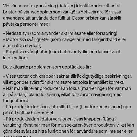
Vid vår senaste granskning (detaljer) identifierades ett antal
brister på vår webbplats som kan göra det svårare för vissa
användare att använda den fullt ut. Dessa brister kan särskilt
påverka personer med:
- Nedsatt syn (som använder skärmläsare eller förstoring)
- Motoriska svårigheter (som navigerar med tangentbord eller
alternativa styrsätt)
- Kognitiva svårigheter (som behöver tydlig och konsekvent
information)
De viktigaste problemen som upptäcktes är:
- Vissa texter och knappar saknar tillräckligt tydliga beskrivningar,
vilket gör det svårt för skärmläsare att tolka innehållet korrekt.
- När man filtrerar produkter kan fokus (markeringen för var man
är på sidan) ibland försvinna, vilket försvårar navigering med
tangentbord.
- På produktsidor läses inte alltid flikar (t.ex. för recensioner) upp
på rätt sätt av hjälpmedel.
- På produktsidan i datorversionen visas knappen "Lägg i
varukorg" först när man för muspekaren över produkten, vilket kan
göra det svårt att hitta funktionen för användare som inte ser eller