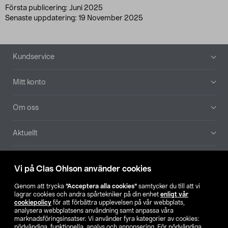
Första publicering: Juni 2025
Senaste uppdatering: 19 November 2025
Sidfot
Kundservice
Mitt konto
Om oss
Aktuellt
Våra bolag
Vi på Clas Ohlson använder cookies
Hitta butik
Genom att trycka
”Acceptera alla cookies”
samtycker du till att vi
lagrar cookies och andra spårtekniker på din enhet
enligt vår
cookiepolicy
för att förbättra upplevelsen på vår webbplats,
SE
NO
FI
analysera webbplatsens användning samt anpassa våra
marknadsföringsinsatser. Vi använder fyra kategorier av cookies:
nödvändiga, funktionella, analys och annonsering. För nödvändiga