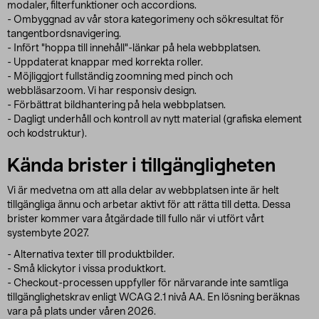
modaler, filterfunktioner och accordions.
- Ombyggnad av vår stora kategorimeny och sökresultat för
tangentbordsnavigering.
- Infört "hoppa till innehåll"-länkar på hela webbplatsen.
- Uppdaterat knappar med korrekta roller.
- Möjliggjort fullständig zoomning med pinch och
webbläsarzoom. Vi har responsiv design.
- Förbättrat bildhantering på hela webbplatsen.
- Dagligt underhåll och kontroll av nytt material (grafiska element
och kodstruktur).
Kända brister i tillgängligheten
Vi är medvetna om att alla delar av webbplatsen inte är helt
tillgängliga ännu och arbetar aktivt för att rätta till detta. Dessa
brister kommer vara åtgärdade till fullo när vi utfört vårt
systembyte 2027.
- Alternativa texter till produktbilder.
- Små klickytor i vissa produktkort.
- Checkout-processen uppfyller för närvarande inte samtliga
tillgänglighetskrav enligt WCAG 2.1 nivå AA. En lösning beräknas
vara på plats under våren 2026.