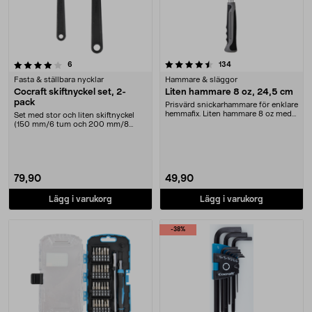
4.5 av 5 stjärnor
recensioner
recensioner
6
134
Fasta & ställbara nycklar
Hammare & släggor
Cocraft skiftnyckel set, 2-
Liten hammare 8 oz, 24,5 cm
pack
Prisvärd snickarhammare för enklare
hemmafix. Liten hammare 8 oz med
Set med stor och liten skiftnyckel
klo – slå i....
(150 mm/6 tum och 200 mm/8
tum). Cocraft skif....
79,90
49,90
Lägg i varukorg
Lägg i varukorg
-38%