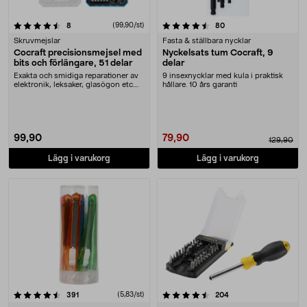
4.5 av 5 stjärnor
recensioner
(99,90/st)
recensioner
8
80
Skruvmejslar
Fasta & ställbara nycklar
Cocraft precisionsmejsel med
Nyckelsats tum Cocraft, 9
bits och förlängare, 51 delar
delar
Exakta och smidiga reparationer av
9 insexnycklar med kula i praktisk
elektronik, leksaker, glasögon etc.
hållare. 10 års garanti
Cocraft p....
99,90
79,90
129,90
Lägg i varukorg
Lägg i varukorg
4.5 av 5 stjärnor
recensioner
(5,83/st)
recensioner
391
204