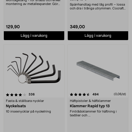
Montagetång - för snabb och enkel
montering av metallexpander. Gör
Spärrhandtag med låg profil – lossa
att infästnin....
och dra i trånga utrymmen. Cocraft
LXC RW60 ....
129,90
349,00
Lägg i varukorg
Lägg i varukorg
4.5 av 5 stjärnor
recensioner
recensioner
(0,06/st)
336
494
Fasta & ställbara nycklar
Häftpistoler & häftklammer
Nyckelsats
Klammer Rapid typ 13
10 insexnycklar på nyckelring
Fintrådsklammer för häftning i
textilier och ....