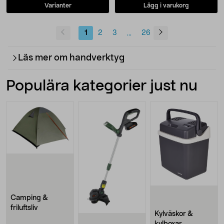
Varianter
Lägg i varukorg
1
2
3
26
...
Läs mer om handverktyg
Populära kategorier just nu
Camping &
friluftsliv
Kylväskor &