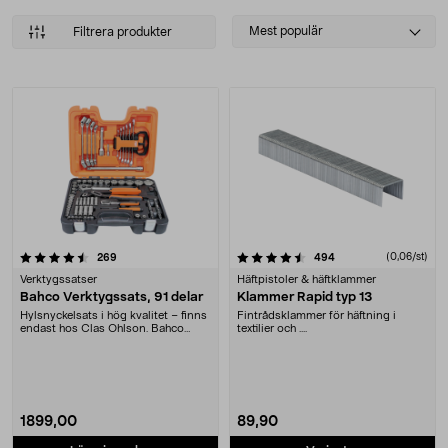
Select
Mest populär
Filtrera produkter
sorting
Produkter
4.5 av 5 stjärnor
recensioner
recensioner
(0,06/st)
269
494
Verktygssatser
Häftpistoler & häftklammer
Bahco Verktygssats, 91 delar
Klammer Rapid typ 13
Hylsnyckelsats i hög kvalitet – finns
Fintrådsklammer för häftning i
endast hos Clas Ohlson. Bahco
textilier och ....
Verktygssats....
1899,00
89,90