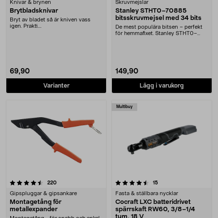
Knivar & brynen
Skruvmejslar
Brytbladsknivar
Stanley STHT0–70885
bitsskruvmejsel med 34 bits
Bryt av bladet så är kniven vass
igen. Prakti....
De mest populära bitsen – perfekt
för hemmafixet. Stanley STHT0–
70885 – skruvmej....
69,90
149,90
Varianter
Lägg i varukorg
Multibuy
4.5 av 5 stjärnor
recensioner
recensioner
220
15
Gipspluggar & gipsankare
Fasta & ställbara nycklar
Montagetång för
Cocraft LXC batteridrivet
metallexpander
spärrskaft RW60, 3/8–1/4
tum, 18 V