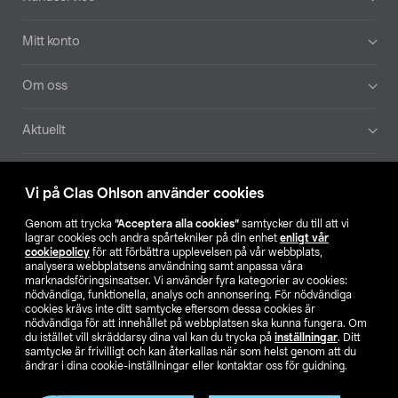
Mitt konto
Om oss
Aktuellt
Våra bolag
Vi på Clas Ohlson använder cookies
Hitta butik
Genom att trycka
”Acceptera alla cookies”
samtycker du till att vi
lagrar cookies och andra spårtekniker på din enhet
enligt vår
cookiepolicy
för att förbättra upplevelsen på vår webbplats,
SE
NO
FI
analysera webbplatsens användning samt anpassa våra
marknadsföringsinsatser. Vi använder fyra kategorier av cookies:
nödvändiga, funktionella, analys och annonsering. För nödvändiga
cookies krävs inte ditt samtycke eftersom dessa cookies är
nödvändiga för att innehållet på webbplatsen ska kunna fungera. Om
du istället vill skräddarsy dina val kan du trycka på
inställningar
. Ditt
samtycke är frivilligt och kan återkallas när som helst genom att du
ändrar i dina cookie-inställningar eller kontaktar oss för guidning.
Köpvillkor
Privacy statement
Klubbvillkor
För företag