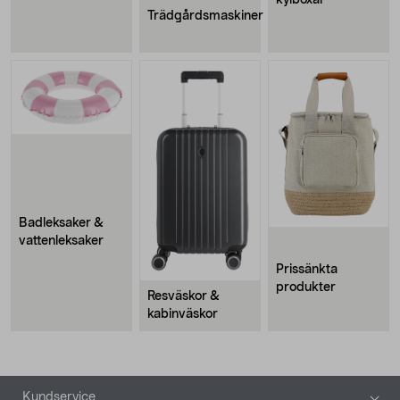
kylboxar
Trädgårdsmaskiner
Badleksaker &
vattenleksaker
Prissänkta
produkter
Resväskor &
kabinväskor
Sidfot
Kundservice