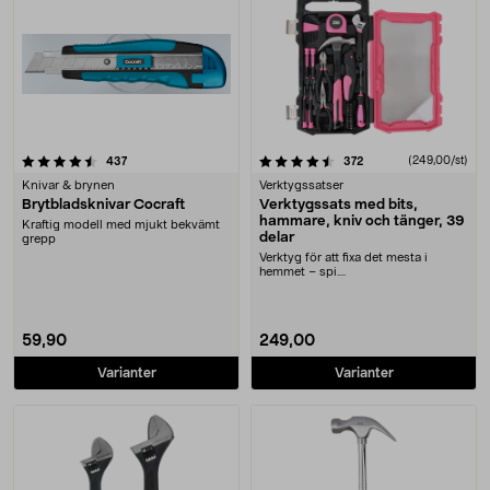
4.5 av 5 stjärnor
recensioner
recensioner
(249,00/st)
437
372
Knivar & brynen
Verktygssatser
Brytbladsknivar Cocraft
Verktygssats med bits,
hammare, kniv och tänger, 39
Kraftig modell med mjukt bekvämt
delar
grepp
Verktyg för att fixa det mesta i
hemmet – spi....
59,90
249,00
Varianter
Varianter