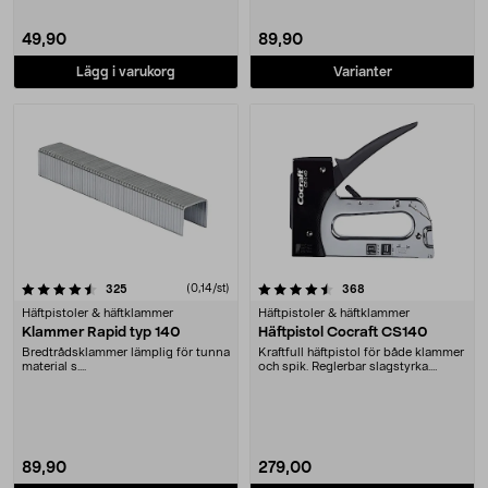
49,90
89,90
Lägg i varukorg
Varianter
4.5 av 5 stjärnor
recensioner
(0,14/st)
recensioner
325
368
Häftpistoler & häftklammer
Häftpistoler & häftklammer
Klammer Rapid typ 140
Häftpistol Cocraft CS140
Bredtrådsklammer lämplig för tunna
Kraftfull häftpistol för både klammer
material s....
och spik. Reglerbar slagstyrka.
Lämplig fö....
89,90
279,00